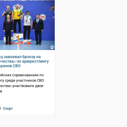
ц завоевал бронзу на
ечества» по армрестлингу
еранов СВО
ийских соревнованиях по
гу среди участников СВО
чества» участвовали двое
в
 /
Спорт