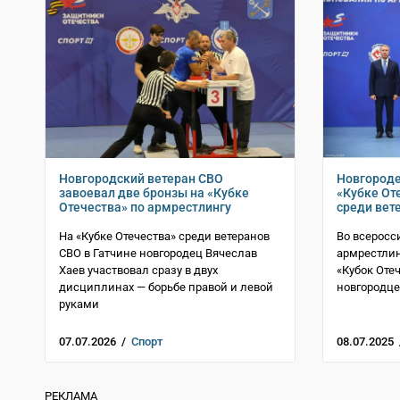
Новгородский ветеран СВО
Новгороде
завоевал две бронзы на «Кубке
«Кубке От
Отечества» по армрестлингу
среди вет
На «Кубке Отечества» среди ветеранов
Во всеросс
СВО в Гатчине новгородец Вячеслав
армрестлин
Хаев участвовал сразу в двух
«Кубок Оте
дисциплинах — борьбе правой и левой
новгородце
руками
07.07.2026 /
Спорт
08.07.2025
РЕКЛАМА