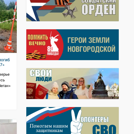
погиб
07»
зерье
ись
Меган»