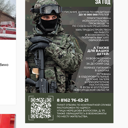
убино
,