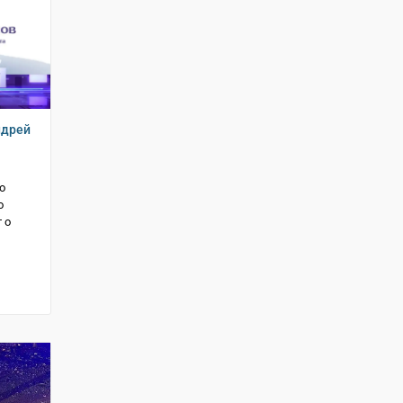
ндрей
о
о
 о