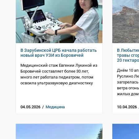
В Зарубинской ЦРБ начала работать
В Любытин
новый врач УЗИ из Боровичей
травы сгор
20 гектар
Медицинский стаж Евгении Лукиной из
Днём 10 ап
Боровичей составляет более 30 лет,
Руслино Лю
много лет работала педиатром, потом
загорелась 
освоила ультразвуковую диагностику
ветра огонь
жилых дом
04.05.2026 /
Медицина
10.04.2026