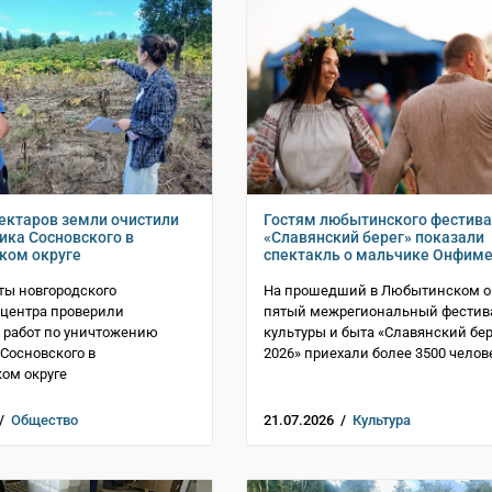
гектаров земли очистили
Гостям любытинского фестив
ика Сосновского в
«Славянский берег» показали
ком округе
спектакль о мальчике Онфим
ы новгородского
На прошедший в Любытинском о
центра проверили
пятый межрегиональный фестив
 работ по уничтожению
культуры и быта «Славянский бер
Сосновского в
2026» приехали более 3500 челов
ом округе
 /
Общество
21.07.2026 /
Культура