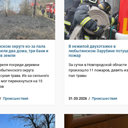
ском округе из-за пала
В нежилой двухэтажке в
ели два дома, три бани и
любытинском Зарубине потуш
ов земли
пожар
реля посреди деревни
За сутки в Новгородской области
бытинского округа
произошло 11 пожаров, девять из
сухая трава. Из-за сильного
пал травы
 мог перекинуться на 15
ов
 /
Происшествия
31.03.2026 /
Происшествия