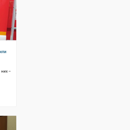
или
 них –