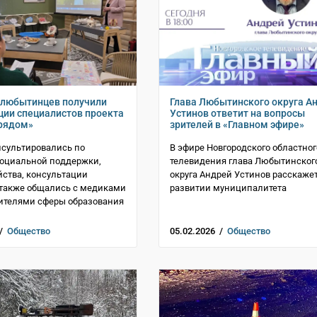
 любытинцев получили
Глава Любытинского округа А
ции специалистов проекта
Устинов ответит на вопросы
рядом»
зрителей в «Главном эфире»
сультировались по
В эфире Новгородского областног
социальной поддержки,
телевидения глава Любытинског
йства, консультации
округа Андрей Устинов расскажет
 также общались с медиками
развитии муниципалитета
ителями сферы образования
 /
Общество
05.02.2026 /
Общество