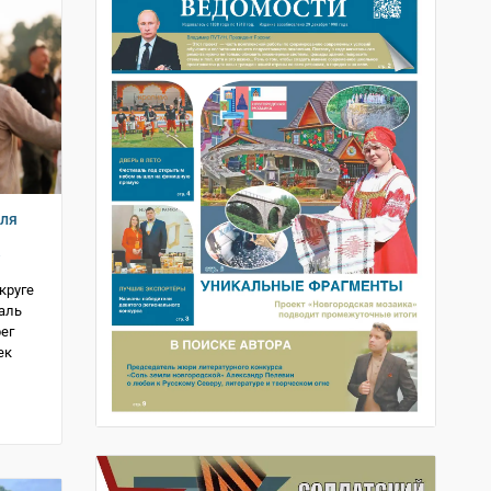
аля
е
круге
аль
ег
ек