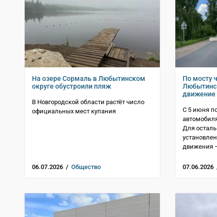
На озере Сормаль в Любытинском
По мосту 
округе обустроили пляж
Любытинск
движение
В Новгородской области растёт число
С 5 июня п
официальных мест купания
автомобиля
Для осталь
установлен
движения –
06.07.2026 /
Общество
07.06.2026