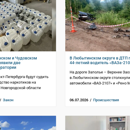
нском и Чудовском
В Любытинском округе в ДТП 
ыявили две
44-летний водитель «ВАЗа-21
оратории
На дороге Заполье – Верхнее Зао
кт-Петербурга будут судить
в Любытинском округе столкнул
дство наркотиков на
автомобили «ВАЗ-2107» и «Рено 
 Новгородской области
 /
Закон
06.07.2026 /
Происшествия