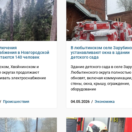
ключения
В любытинском селе Зарубино
абжения в Новгородской
устанавливают окна в здании
стаются 140 человек
детского сада
ском, Хвойнинском и
Здание детского сада в селе Зар
 округах продолжают
Любытинского округа полностью
ивать электроснабжение
обновят, включая коммуникации
стены, окна, крышу, ограждение,
оборудование
 /
Происшествия
04.05.2026 /
Экономика