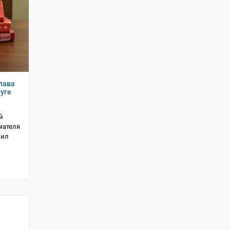
глава
уге
й
мателя
шил