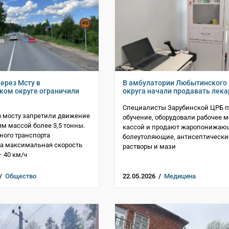
через Мсту в
В амбулатории Любытинского
ом округе ограничили
округа начали продавать лека
Специалисты Зарубинской ЦРБ 
о мосту запретили движение
обучение, оборудовали рабочее м
м массой более 3,5 тонны.
кассой и продают жаропонижаю
ного транспорта
болеутоляющие, антисептически
а максимальная скорость
растворы и мази
 40 км/ч
 /
Общество
22.05.2026 /
Медицина