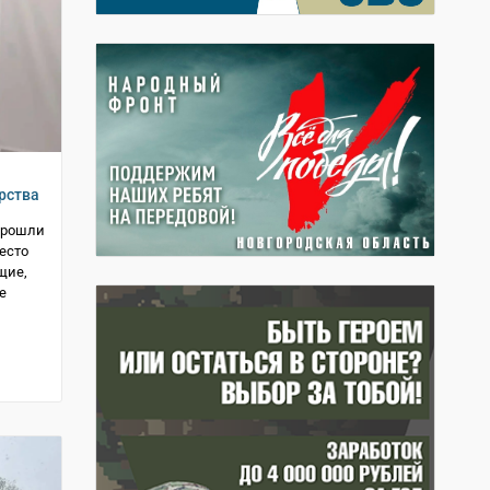
рства
прошли
есто
щие,
е