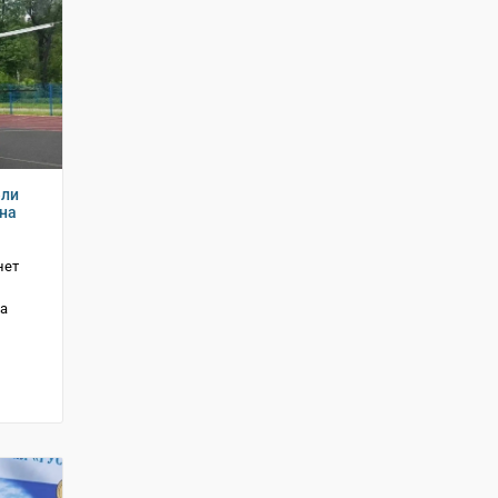
ели
на
нет
та