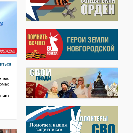
иться
льных
домах
4
ктант