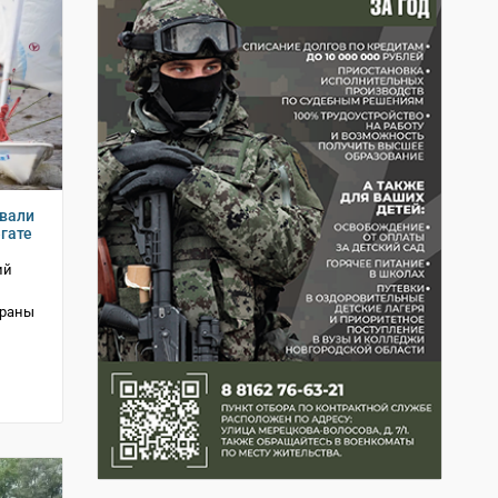
евали
гате
ий
траны