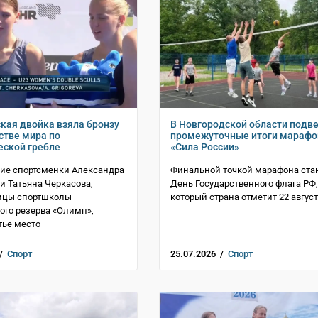
кая двойка взяла бронзу
В Новгородской области подв
стве мира по
промежуточные итоги марафо
ской гребле
«Сила России»
ие спортсменки Александра
Финальной точкой марафона ста
 и Татьяна Черкасова,
День Государственного флага РФ,
ицы спортшколы
который страна отметит 22 авгус
го резерва «Олимп»,
тье место
 /
Спорт
25.07.2026 /
Спорт