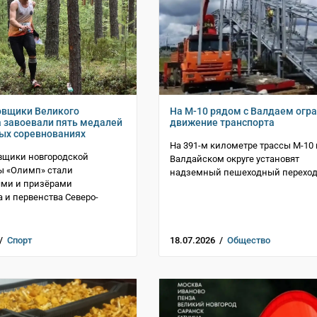
овщики Великого
На М-10 рядом с Валдаем огр
 завоевали пять медалей
движение транспорта
ых соревнованиях
На 391-м километре трассы М-10 
вщики новгородской
Валдайском округе установят
ы «Олимп» стали
надземный пешеходный перехо
ями и призёрами
 и первенства Северо-
 /
Спорт
18.07.2026 /
Общество