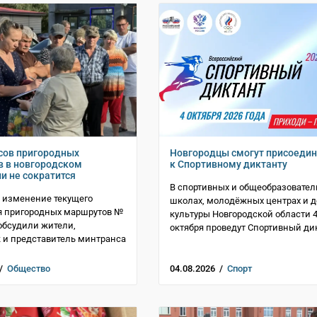
сов пригородных
Новгородцы смогут присоедин
 в новгородском
к Спортивному диктанту
и не сократится
В спортивных и общеобразовате
 изменение текущего
школах, молодёжных центрах и 
я пригородных маршрутов №
культуры Новгородской области 
 обсудили жители,
октября проведут Спортивный ди
 и представитель минтранса
 /
Общество
04.08.2026 /
Спорт