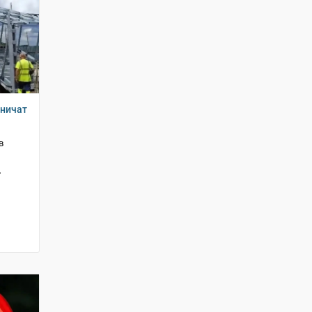
аничат
в
д