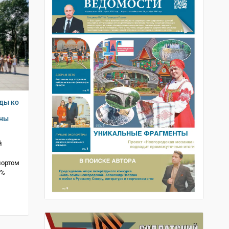
ды ко
аны
й
портом
8%