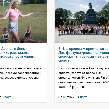
 Дронов в День
В Новгородском кремле награ
рника рассказал о
Дню физкультурника получили
мастера спорта Алины
спортсмены, тренеры и ветер
й
спорта
ки спортсменки регулярно
В спортивной сфере Новгородско
 призёрами соревнований и
области работают более 1500
на всероссийском уровне
специалистов. Физкультурой и с
систематически занимаются 58,
жителей региона
 /
Спорт
07.08.2026 /
Спорт