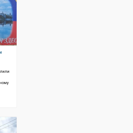
и
елили
вному