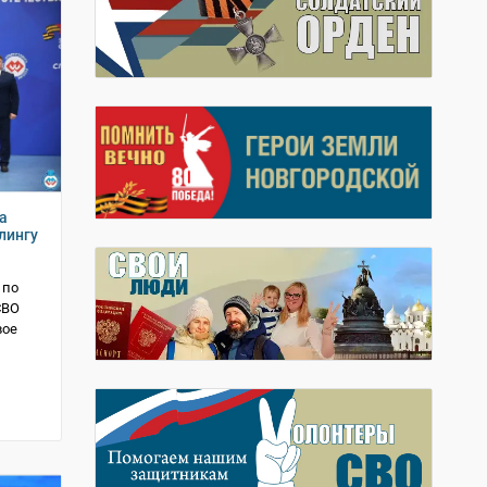
а
лингу
 по
СВО
вое