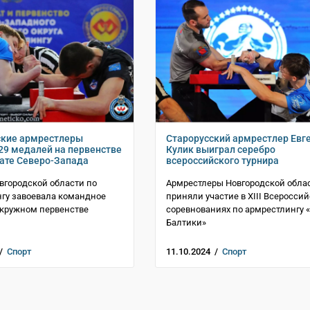
ские армрестлеры
Старорусский армрестлер Евг
29 медалей на первенстве
Кулик выиграл серебро
ате Северо-Запада
всероссийского турнира
вгородской области по
Армрестлеры Новгородской обла
гу завоевала командное
приняли участие в XIII Всеросси
окружном первенстве
соревнованиях по армрестлингу 
Балтики»
 /
Спорт
11.10.2024 /
Спорт