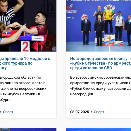
ы привезли 10 медалей с
Новгородец завоевал бронзу н
ского турнира по
«Кубке Отечества» по армрест
нгу
среди ветеранов СВО
вгородской области по
Во всероссийских соревнованиях
гу заняла второе место в
армрестлингу среди участников 
зачёте на всероссийских
«Кубок Отечества» участвовали д
иях «Кубок Балтики» в
новгородцев
рбурге
 /
Спорт
08.07.2025 /
Спорт