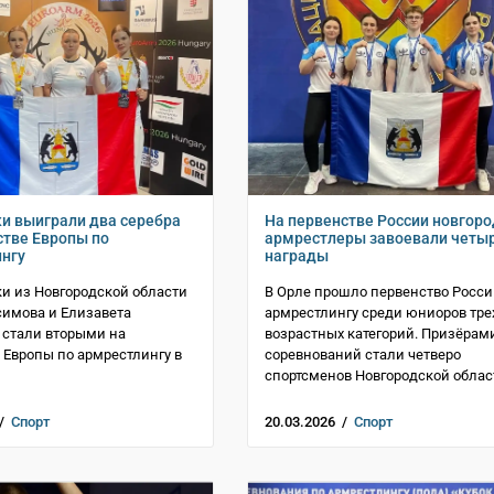
и выиграли два серебра
На первенстве России новгор
стве Европы по
армрестлеры завоевали четы
нгу
награды
и из Новгородской области
В Орле прошло первенство Росси
имова и Елизавета
армрестлингу среди юниоров тре
 стали вторыми на
возрастных категорий. Призёрам
 Европы по армрестлингу в
соревнований стали четверо
спортсменов Новгородской облас
 /
Спорт
20.03.2026 /
Спорт