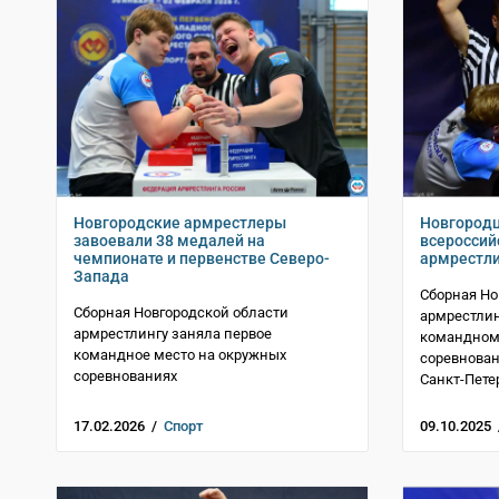
Новгородские армрестлеры
Новгородц
завоевали 38 медалей на
всероссий
чемпионате и первенстве Северо-
армрестли
Запада
Сборная Но
Сборная Новгородской области
армрестлин
армрестлингу заняла первое
командном 
командное место на окружных
соревнован
соревнованиях
Санкт-Пете
17.02.2026 /
Спорт
09.10.2025