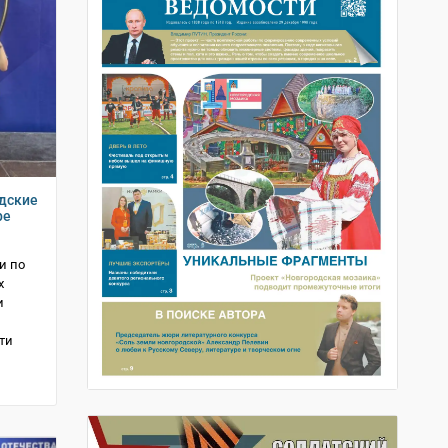
одские
ре
и по
х
и
ти