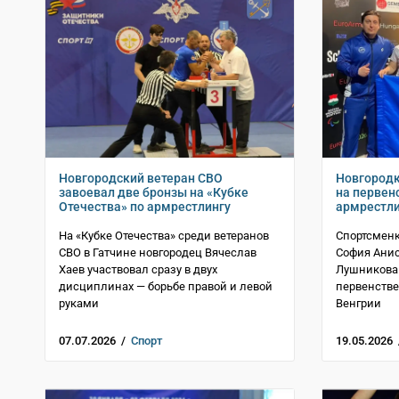
Новгородский ветеран СВО
Новгородк
завоевал две бронзы на «Кубке
на первен
Отечества» по армрестлингу
армрестли
На «Кубке Отечества» среди ветеранов
Спортсменк
СВО в Гатчине новгородец Вячеслав
София Анис
Хаев участвовал сразу в двух
Лушникова
дисциплинах — борьбе правой и левой
первенстве
руками
Венгрии
07.07.2026 /
Спорт
19.05.2026