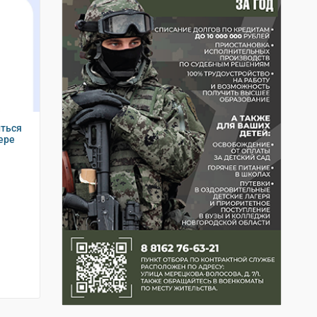
иться
ере