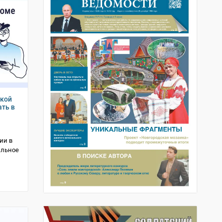
ской
ать в
ии в
ильное