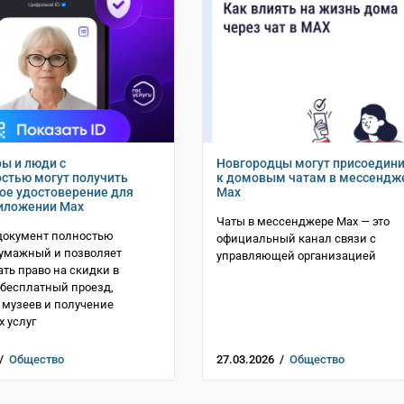
ы и люди с
Новгородцы могут присоедин
стью могут получить
к домовым чатам в мессендж
ое удостоверение для
Mах
риложении Mах
Чаты в мессенджере Mах — это
документ полностью
официальный канал связи с
бумажный и позволяет
управляющей организацией
ть право на скидки в
 бесплатный проезд,
музеев и получение
 услуг
 /
Общество
27.03.2026 /
Общество