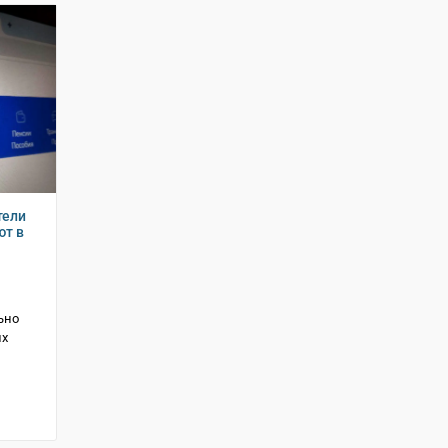
тели
ют в
ьно
их