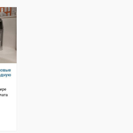
новые
одную
тире
лата