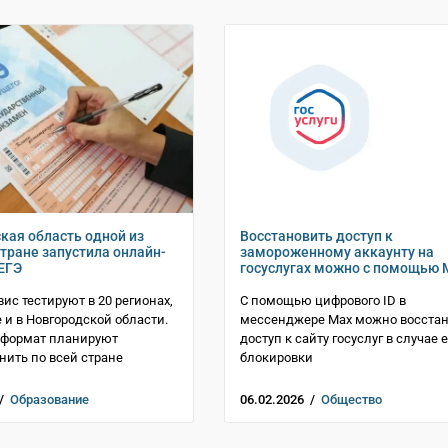
кая область одной из
Восстановить доступ к
стране запустила онлайн-
замороженному аккаунту на
 ЕГЭ
госуслугах можно с помощью 
ис тестируют в 20 регионах,
С помощью цифрового ID в
е и в Новгородской области.
мессенджере Mах можно восста
у формат планируют
доступ к сайту госуслуг в случае е
нить по всей стране
блокировки
 /
Образование
06.02.2026 /
Общество