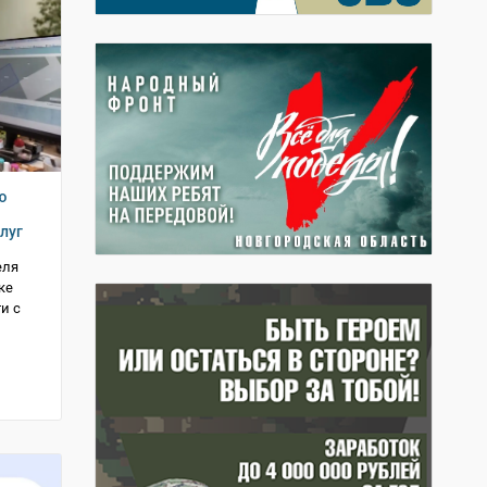
ю
луг
еля
ке
и с