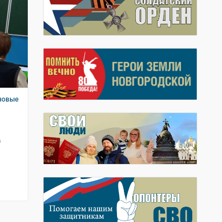
 новые
в