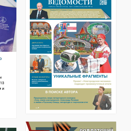
о
и
 13
м и