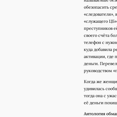
обезопасить ср
«следователя», 
«служащего ЦБ»
преступников её
своего счёта б
телефон с нужн
куда добавила р
активации, где 
деньги. Переве
руководством «
Когда же женщи
удивилась сооб
тогда она с ужа
её деньги похи
Антология обма