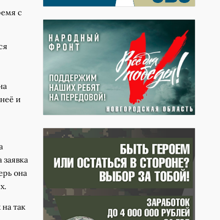
ремя с
ся
на
неё и
а
 заявка
ерь она
х.
 на так