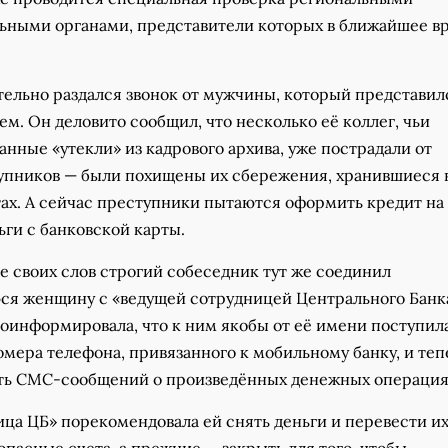
ьными органами, представители которых в ближайшее в
тельно раздался звонок от мужчины, который представил
м. Он деловито сообщил, что несколько её коллег, чьи
нные «утекли» из кадрового архива, уже пострадали от
упников — были похищены их сбережения, хранившиеся 
ах. А сейчас преступники пытаются оформить кредит на 
ьги с банковской карты.
е своих слов строгий собеседник тут же соединил
ся женщину с «ведущей сотрудницей Центрального Банк
роинформировала, что к ним якобы от её имени поступила
мера телефона, привязанного к мобильному банку, и теп
ать СМС-сообщений о произведённых денежных операция
ца ЦБ» порекомендовала ей снять деньги и перевести их
пасные счета, а прежние — закрыть для того, чтобы