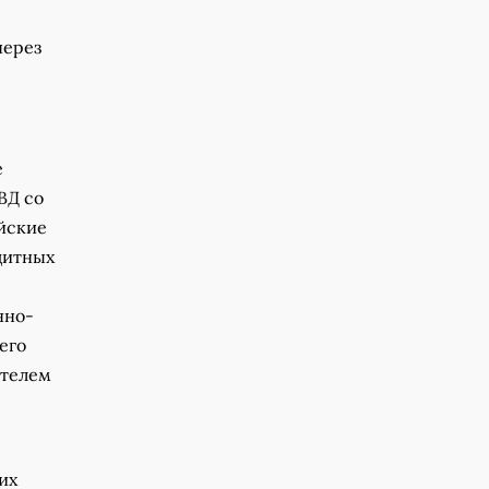
через
е
ВД со
йские
дитных
нно-
его
ателем
их