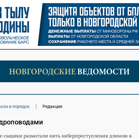
акон и порядок
Редакция
а дроповодами
ие сыщики размотали нить киберпреступления длиною в