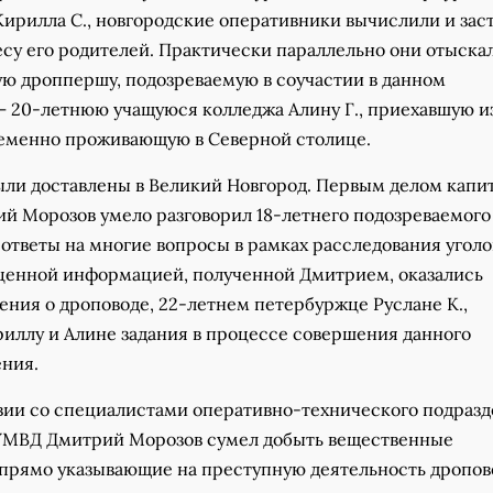
Кирилла С., новгородские оперативники вычислили и зас
су его родителей. Практически параллельно они отыска
ую дроппершу, подозреваемую в соучастии в данном
— 20-летнюю учащуюся колледжа Алину Г., приехавшую и
ременно проживающую в Северной столице.
ли доставлены в Великий Новгород. Первым делом капи
й Морозов умело разговорил 18-летнего подозреваемого
 ответы на многие вопросы в рамках расследования угол
 ценной информацией, полученной Дмитрием, оказались
ения о дроповоде, 22-летнем петербуржце Руслане К.,
иллу и Алине задания в процессе совершения данного
ния.
вии со специалистами оперативно-технического подраз
УМВД Дмитрий Морозов сумел добыть вещественные
, прямо указывающие на преступную деятельность дропов