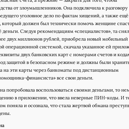
едства от злоумышленников. Она подключила к разговору
ведущего уголовное дело по фактам хищений, а также ещё
, который должен был технически помочь женщине спаст
 деньги. Следуя рекомендациям «специалистов», та снял
олее двух миллионов рублей, приобрела новый мобильный
ой операционной системой, скачала указанное ей прило
еквизиты двух банковских карт с номерами счетов и код
под защитой в безопасном режиме и должны были хранит
ла на эти карты через банкоматы под дистанционным
помощника-финансиста» все свои деньги.
на попробовала воспользоваться своими деньгами, то не
щению в приложении, что ввела неверные ПИН-коды. И т
сом поняла и осознала, что стала жертвой обмана преступ
щены.
на