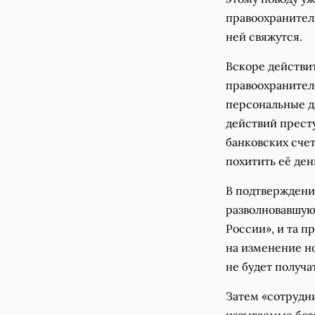
правоохранител
ней свяжутся.
Вскоре действи
правоохранителе
персональные да
действий прест
банковских счет
похитить её ден
В подтверждени
разволновавшую
России», и та п
на изменение но
не будет получ
Затем «сотрудни
называемые безо