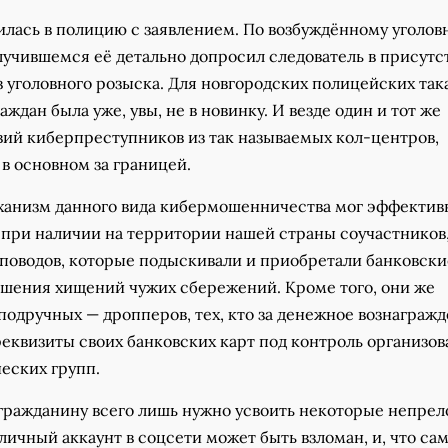
лась в полицию с заявлением. По возбуждённому уголов
лучившемся её детально допросил следователь в присутс
 уголовного розыска. Для новгородских полицейских так
аждан была уже, увы, не в новинку. И везде один и тот же
вий киберпреступников из так называемых кол-центров,
в основном за границей.
анизм данного вида кибермошенничества мог эффектив
 при наличии на территории нашей страны соучастников,
поводов, которые подыскивали и приобретали банковски
ршения хищений чужих сбережений. Кроме того, они же
подручных — дропперов, тех, кто за денежное вознаграж
реквизиты своих банковских карт под контроль организо
еских групп.
 гражданину всего лишь нужно усвоить некоторые непре
личный аккаунт в соцсети может быть взломан, и, что са