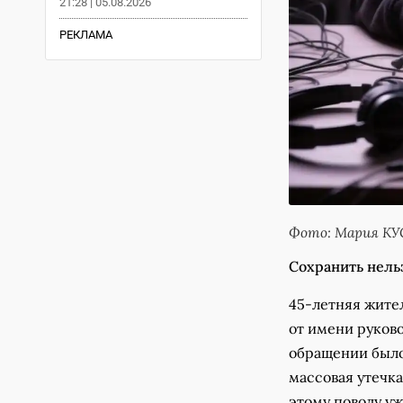
21:28 | 05.08.2026
РЕКЛАМА
Фото: Мария К
Сохранить нель
45-летняя жите
от имени руково
обращении было
массовая утечка
этому поводу у