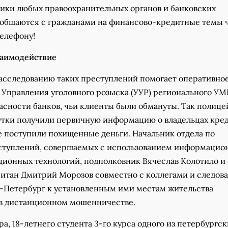
ники любых правоохранительных органов и банковских
 общаются с гражданами на финансово-кредитные темы 
телефону!
заимодействие
расследованию таких преступлений помогает оперативно
 Управления уголовного розыска (УУР) регионального УМ
асности банков, чьи клиенты были обмануты. Так полице
сутки получили первичную информацию о владельцах кре
е поступили похищенные деньги. Начальник отдела по
туплений, совершаемых с использованием информацио
ионных технологий, подполковник Вячеслав Колотило и 
питан Дмитрий Морозов совместно с коллегами и следов
т-Петербург к установленным ими местам жительства
в дистанционном мошенничестве.
а, 18-летнего студента 3-го курса одного из петербургск