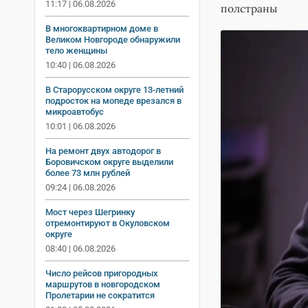
11:17 | 06.08.2026
полстраны
В многоквартирном доме в
Великом Новгороде обнаружили
тело женщины
10:40 | 06.08.2026
В Старорусском округе 13-летний
подросток на мопеде врезался в
микроавтобус
10:01 | 06.08.2026
На ремонт двух автодорог в
Боровичском округе выделили
более 73 млн рублей
09:24 | 06.08.2026
Мост через Шегринку
отремонтируют в Окуловском
округе
08:40 | 06.08.2026
Число рейсов пригородных
маршрутов в новгородском
Пролетарии не сократится