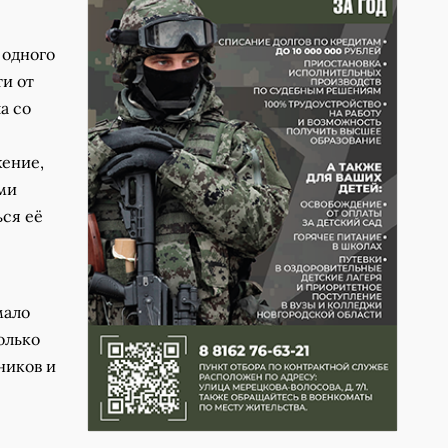
 одного
и от
а со
жение,
ами
ься её
мало
олько
ников и