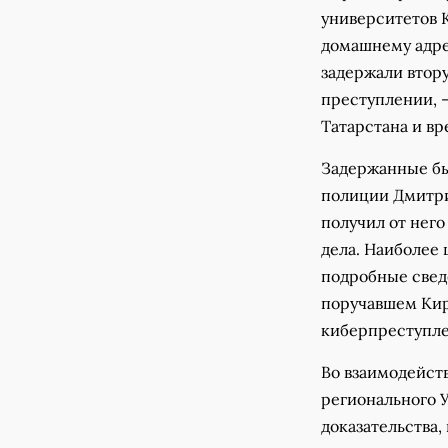
университетов 
домашнему адре
задержали втор
преступлении, 
Татарстана и в
Задержанные бы
полиции Дмитри
получил от него
дела. Наиболее
подробные свед
поручавшем Кир
киберпреступле
Во взаимодейст
регионального 
доказательства