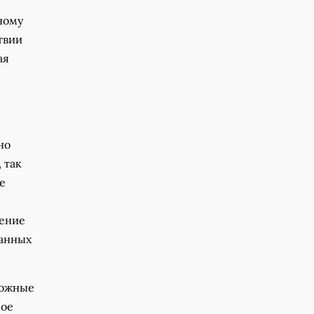
ному
твии
ая
но
 так
е
дение
ванных
ложные
мое