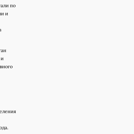
тали по
ли и
з
тан
 и
овного
деления
ода.