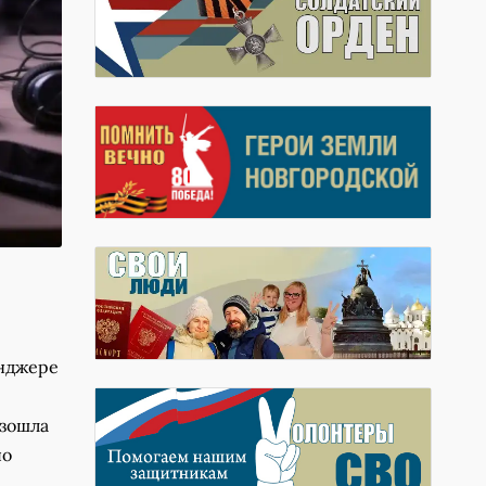
енджере
изошла
по