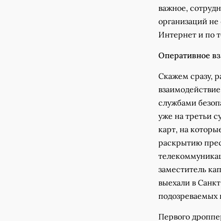
важное, сотруд
организаций не
Интернет и по 
Оперативное в
Скажем сразу, 
взаимодействие
службами безоп
уже на третьи 
карт, на которы
раскрытию прес
телекоммуникац
заместитель ка
выехали в Санк
подозреваемых 
Первого дроппер