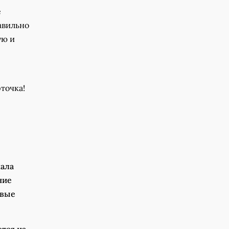
е
авильно
ую и
точка!
чала
ние
рвые