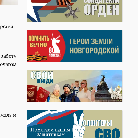
рства
 работу
 очагом
эмаль и