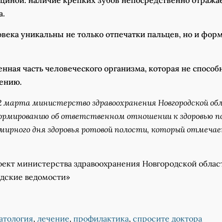
циной: наличие крепких зубов непосредственно отражае
а.
овека уникальны не только отпечатки пальцев, но и фор
нная часть человеческого организма, которая не способн
ению.
22 марта министерство здравоохранения Новгородской об
рмированию об ответственном отношении к здоровью п
мирного дня здоровья ротовой полости, который отмеча
ект министерства здравоохранения Новгородской облас
одские ведомости»
атология
,
лечение
,
профилактика
,
спросите доктора