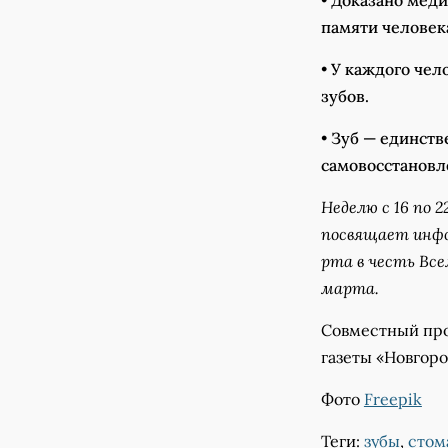
•
Доказано меди
памяти человек
•
У каждого чел
зубов.
•
Зуб — единстве
самовосстановл
Неделю с 16 по 
посвящает инфо
рта в честь Все
марта.
Совместный про
газеты «Новгор
Фото
Freepik
Теги:
зубы
,
стом