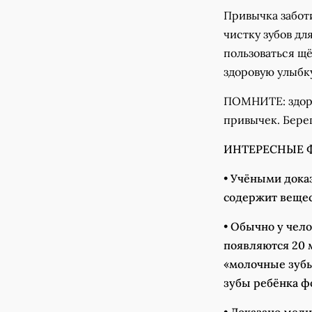
Привычка забот
чистку зубов дл
пользоваться щё
здоровую улыбку
ПОМНИТЕ: здоро
привычек. Берег
ИНТЕРЕСНЫЕ Ф
•
Учёными доказ
содержит вещес
•
Обычно у чело
появляются 20 м
«молочные зубы
зубы ребёнка ф