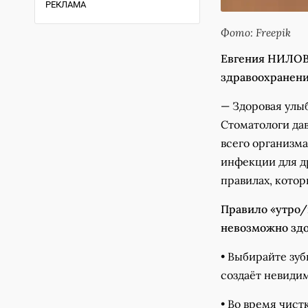
РЕКЛАМА
Фото: Freepik
Евгения НИЛОВА
здравоохранени
— Здоровая улыб
Стоматологи дав
всего организм
инфекции для д
правилах, котор
Правило «утро/в
невозможно зд
• Выбирайте зу
создаёт невиди
• Во время чист