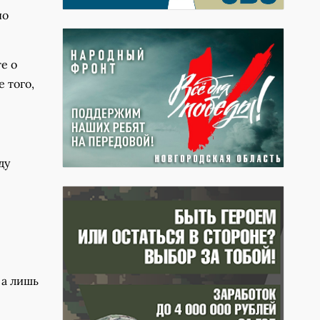
но
е о
 того,
ду
 а лишь