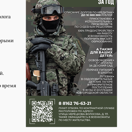
олога
торыми
й.
о время