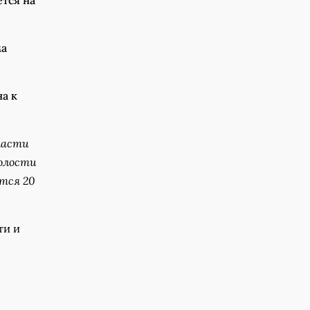
тся на
ма
а к
ласти
олости
ется 20
ти и