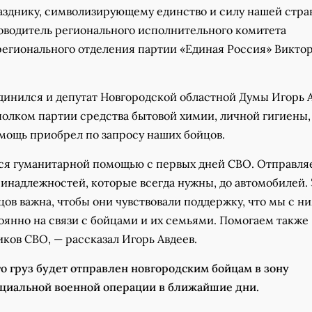
азднику, символизирующему единство и силу нашей стра
оводитель регионального исполнительного комитета
регионального отделения партии «Единая Россия» Викто
динился и депутат Новгородской областной Думы Игорь А
полком партии средства бытовой химии, личной гигиены,
мощь приобрел по запросу наших бойцов.
я гуманитарной помощью с первых дней СВО. Отправля
инадлежностей, которые всегда нужны, до автомобилей. 
ов важна, чтобы они чувствовали поддержку, что мы с н
оянно на связи с бойцами и их семьями. Помогаем также
ков СВО, — рассказал Игорь Авдеев.
о груз будет отправлен новгородским бойцам в зону
циальной военной операции в ближайшие дни.