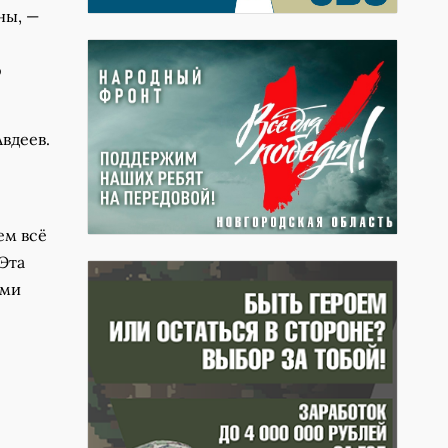
ны, —
р
вдеев.
ем всё
Эта
ими