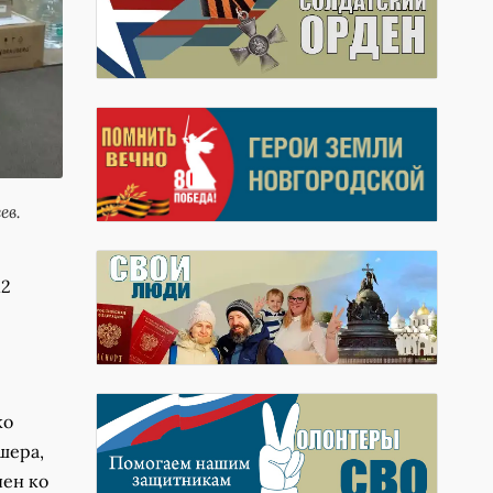
ев.
12
ко
шера,
чен ко