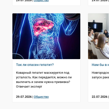
29.07.2026 |
Общество
29.07.2026 
Так ли опасен гепатит?
Нам бы в 
Коварный гепатит маскируется под
Новгородс
усталость. Как передается, можно ли
запуск рак
вылечить и зачем нужна прививка?
Отвечает эксперт
29.07.2026 |
Общество
22.07.2026 