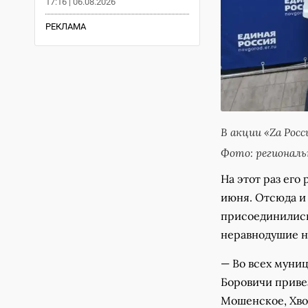
17:16 | 06.08.2026
РЕКЛАМА
В акции «Zа Рос
Фото: региональ
На этот раз его
июня. Отсюда и
присоединились
неравнодушие н
— Во всех муниц
Боровичи приве
Мошенское, Хво