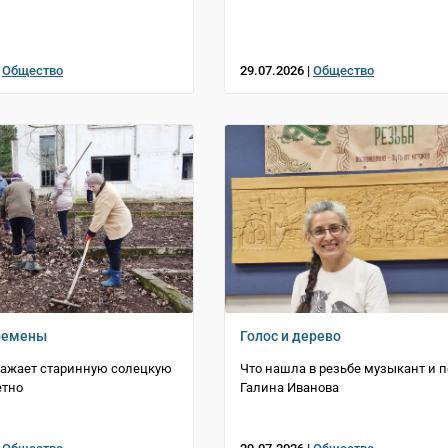
|
Общество
29.07.2026 |
Общество
ремены
Голос и дерево
ражает старинную солецкую
Что нашла в резьбе музыкант и п
етно
Галина Иванова