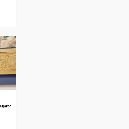
едагог