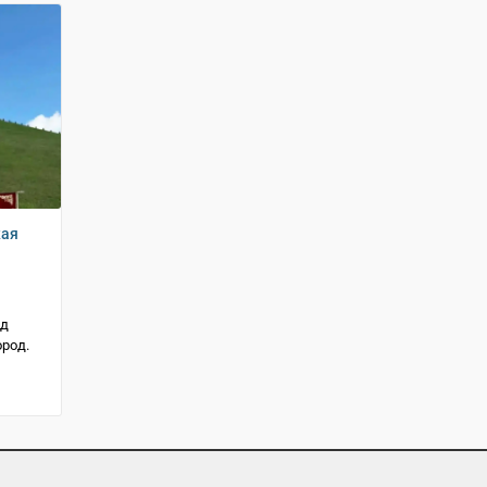
кая
зд
род.