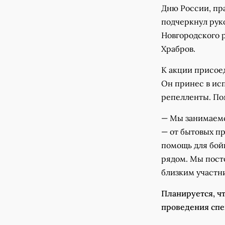
Дню России, пр
подчеркнул рук
Новгородского 
Храбров.
К акции присое
Он принес в ис
репелленты. По
— Мы занимаемс
— от бытовых пр
помощь для бойц
рядом. Мы пост
близким участни
Планируется, чт
проведения спе