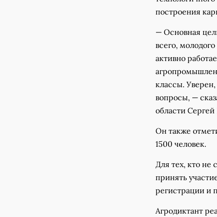
построения кар
— Основная цел
всего, молодого
активно работа
агропромышленн
классы. Уверен,
вопросы, — сказ
области Сергей
Он также отмети
1500 человек.
Для тех, кто н
принять участи
регистрации и п
Агродиктант реа