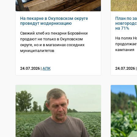
На пекарне в Окуловском округе
План по з
проведут модернизацию
новгород
на 71%
Свежий хлеб из пекарни Боровёнки
На полях Н
продают не только в Окуловском
продолжает
округе, но и в магазинах соседних
кампания
муниципалитетов
24.07.2026 |
АПК
24.07.2026 