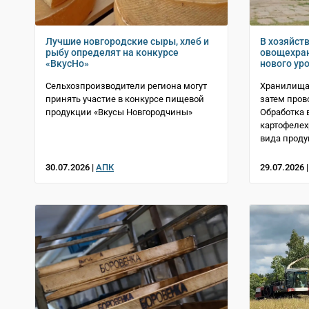
Лучшие новгородские сыры, хлеб и
В хозяйст
рыбу определят на конкурсе
овощехран
«ВкусНо»
нового ур
Сельхозпроизводители региона могут
Хранилища
принять участие в конкурсе пищевой
затем пров
продукции «Вкусы Новгородчины»
Обработка в
картофелех
вида проду
30.07.2026 |
АПК
29.07.2026 