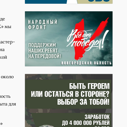
жде
К» мы
астер-
на
кой
 около
ность
ыта для
о»