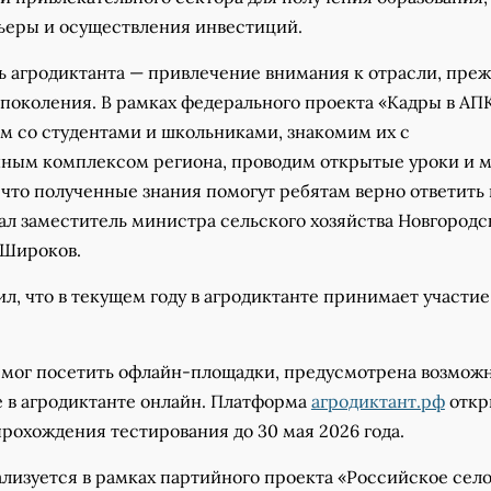
ьеры и осуществления инвестиций.
ь агродиктанта — привлечение внимания к отрасли, пре
 поколения. В рамках федерального проекта «Кадры в АП
ем со студентами и школьниками, знакомим их с
ым комплексом региона, проводим открытые уроки и м
 что полученные знания помогут ребятам верно ответить 
ал заместитель министра сельского хозяйства Новгородс
 Широков.
л, что в текущем году в агродиктанте принимает участие
е смог посетить офлайн-площадки, предусмотрена возмож
е в агродиктанте онлайн. Платформа
агродиктант.рф
откр
рохождения тестирования до 30 мая 2026 года.
лизуется в рамках партийного проекта «Российское сел