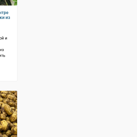
нтре
ки из
ой и
из
ить