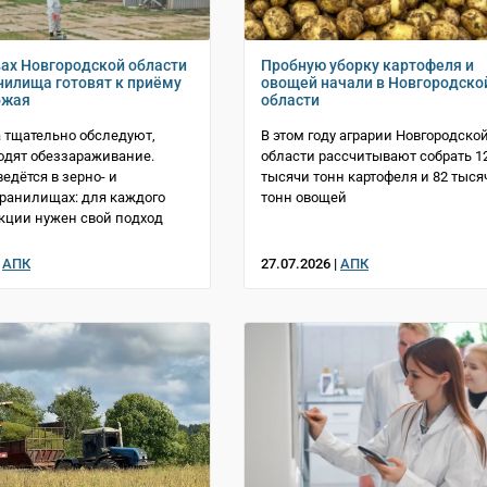
вах Новгородской области
Пробную уборку картофеля и
илища готовят к приёму
овощей начали в Новгородско
ожая
области
 тщательно обследуют,
В этом году аграрии Новгородско
одят обеззараживание.
области рассчитывают собрать 1
едётся в зерно- и
тысячи тонн картофеля и 82 тыся
ранилищах: для каждого
тонн овощей
кции нужен свой подход
|
АПК
27.07.2026 |
АПК