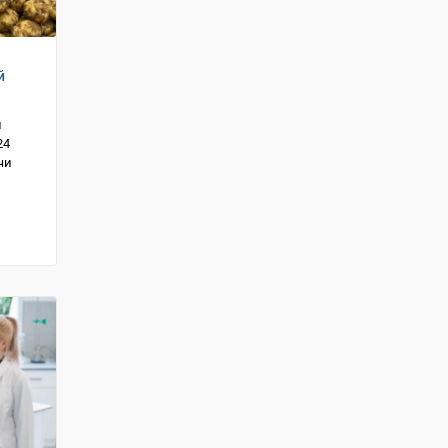
й
й
24
чи