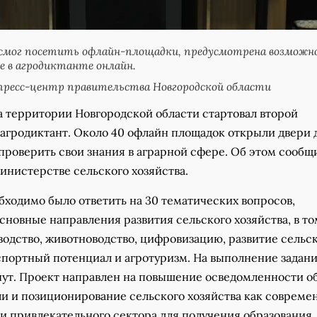
 смог посетить офлайн-площадки, предусмотрена возможн
 в агродиктанте онлайн.
пресс-центр правительства Новгородской области
на территории Новгородской области стартовал второй
агродиктант. Около 40 офлайн площадок открыли двери 
проверить свои знания в аграрной сфере. Об этом сообщ
инистерстве сельского хозяйства.
бходимо было ответить на 30 тематических вопросов,
новные направления развития сельского хозяйства, в то
водство, животноводство, цифровизацию, развитие сельс
спортный потенциал и агротуризм. На выполнение задан
нут. Проект направлен на повышение осведомленности о
и и позиционирование сельского хозяйства как современ
и привлекательного сектора для получения образования,