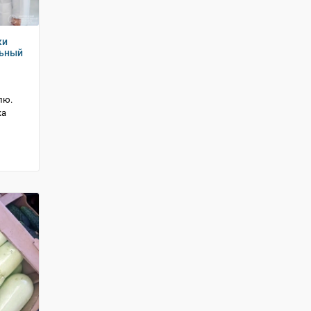
ки
льный
лю.
ка