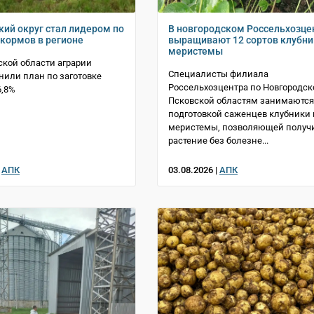
кий округ стал лидером по
В новгородском Россельхозце
 кормов в регионе
выращивают 12 сортов клубни
меристемы
ской области аграрии
Специалисты филиала
или план по заготовке
Россельхозцентра по Новгородск
6,8%
Псковской областям занимаются
подготовкой саженцев клубники 
меристемы, позволяющей получ
растение без болезне...
|
АПК
03.08.2026 |
АПК