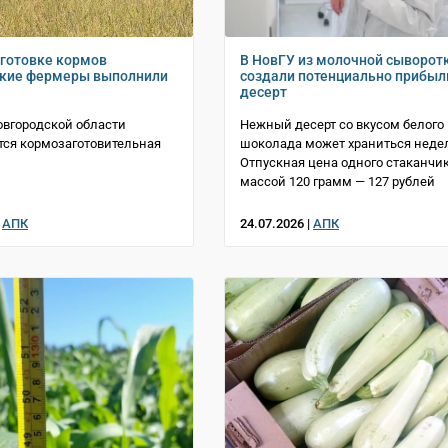
аготовке кормов
В НовГУ из молочной сыворот
ские фермеры выполнили
создали потенциально прибы
десерт
овгородской области
Нежный десерт со вкусом белого
ся кормозаготовительная
шоколада может храниться неде
Отпускная цена одного стаканчи
массой 120 грамм — 127 рублей
|
АПК
24.07.2026 |
АПК