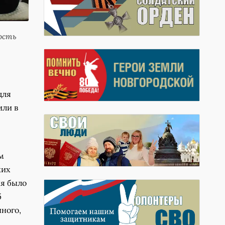
ость
для
или в
м
ких
ия было
б
ного,