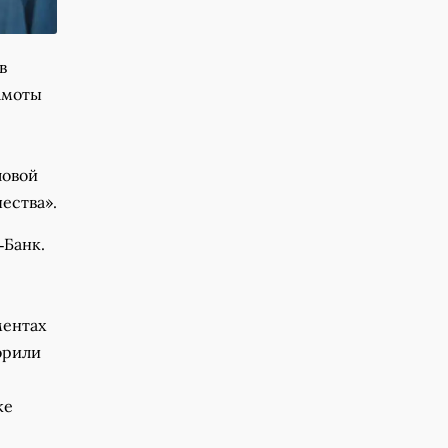
в
амоты
ловой
ества».
‑Банк.
ментах
орили
ке