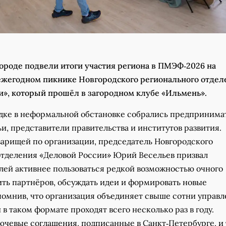
ороде подвели итоги участия региона в ПМЭФ‑2026 на
жегодном пикнике Новгородского регионального отдел
и», который прошёл в загородном клубе «Ильмень».
дке в неформальной обстановке собрались предпринима
ьи, представители правительства и институтов развития.
варищей по организации, председатель Новгородского
отделения «Деловой России» Юрий Весельев призвал
ей активнее пользоваться редкой возможностью очного
ить партнёров, обсуждать идеи и формировать новые
помнив, что организация объединяет свыше сотни управл
 в таком формате проходят всего несколько раз в году.
чевые соглашения, подписанные в Санкт‑Петербурге, и т