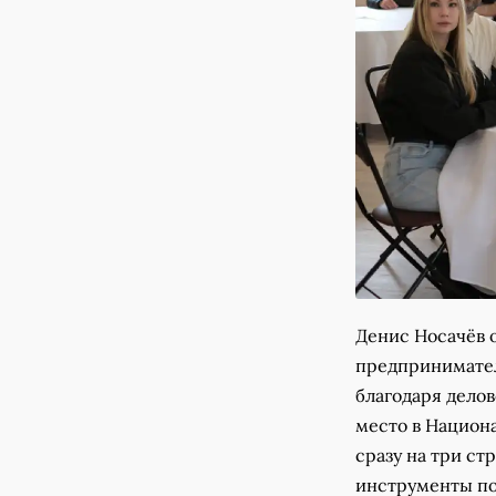
Денис Носачёв 
предпринимател
благодаря дело
место в Национ
сразу на три ст
инструменты по