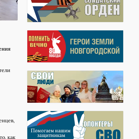
ения
тели
енцев,
о, как