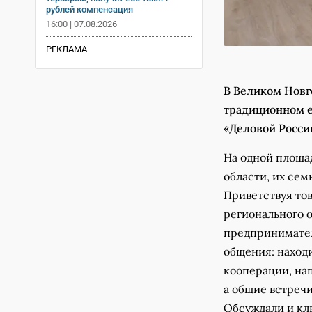
рублей компенсация
16:00 | 07.08.2026
РЕКЛАМА
В Великом Новг
традиционном е
«Деловой Росси
На одной площа
области, их сем
Приветствуя то
регионального 
предпринимател
общения: наход
кооперации, на
а общие встречи
Обсуждали и клю