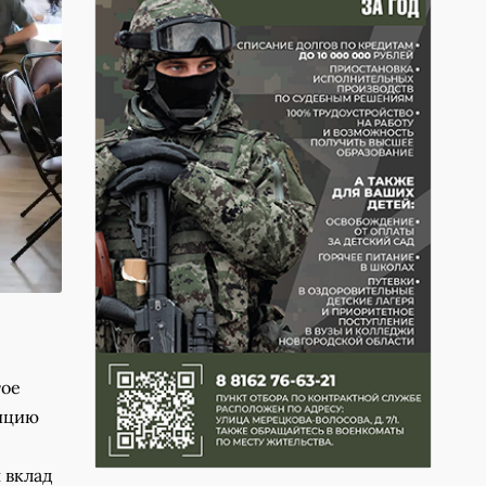
тое
зицию
 вклад