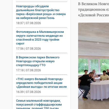
В Великом Новго
Новгородцы обсудили
традиционном е
дальнейшее благоустройство
парка «Берёзовая роща» и сквера
«Деловой Росси
на набережной реки Гзень
18:37 | 07.08.2026
Фотоловушка в Маловишерском
округе запечатлела медведя из
спасённой в 2023 году тройни
сирот
17:56 | 07.08.2026
В Веряжском парке Великого
Новгорода открыли новую
спортплощадку ГТО
17:18 | 07.08.2026
«ТНС энерго Великий Новгород»
определило победителей акции
«Двойная выгода» по итогам июля
16:39 | 07.08.2026
Семья маленькой новгородки,
покусанной стаффордширским
терьером, получит 250 тысяч