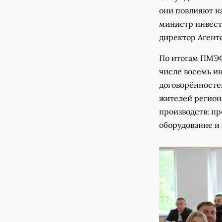
они повлияют на
министр инвест
директор Агентс
По итогам ПМЭФ
числе восемь и
договорённосте
жителей регион
производств: п
оборудование и 