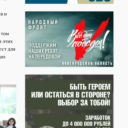
в и
 том
я этих
ест для
щих