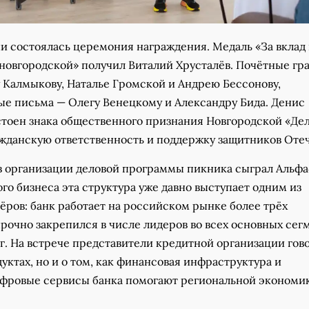
и состоялась церемония награждения. Медаль «За вклад 
 новгородской» получил Виталий Хрусталёв. Почётные гр
 Калмыкову, Наталье Громской и Андрею Бессонову,
ые письма — Олегу Венецкому и Александру Бида. Денис
стоен знака общественного признания Новгородской «Де
ажданскую ответственность и поддержку защитников Отеч
в организации деловой программы пикника сыграл Альфа
го бизнеса эта структура уже давно выступает одним из
ёров: банк работает на российском рынке более трёх
рочно закрепился в числе лидеров во всех основных сег
г. На встрече представители кредитной организации гов
дуктах, но и о том, как финансовая инфраструктура и
фровые сервисы банка помогают региональной экономи