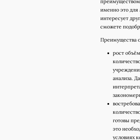
преимуществом 
именно это для
интересует друг
сможете подобр
Преимущества о
рост объём
количеств
учреждения
анализа. Д
интерпрета
закономерн
востребова
количество
готовы пре
это необхо
условиях к