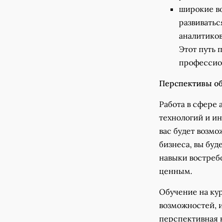
широкие во
развиватьс
аналитиков
Этот путь 
профессио
Перспективы о
Работа в сфере
технологий и ин
вас будет возмо
бизнеса, вы буд
навыки востребо
ценным.
Обучение на ку
возможностей, 
перспективная 