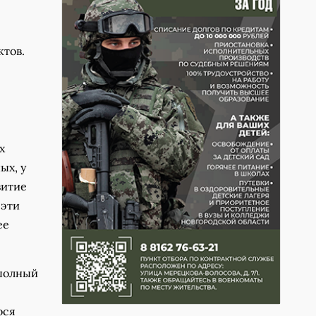
ктов.
х
ых, у
витие
 эти
ее
 полный
ося