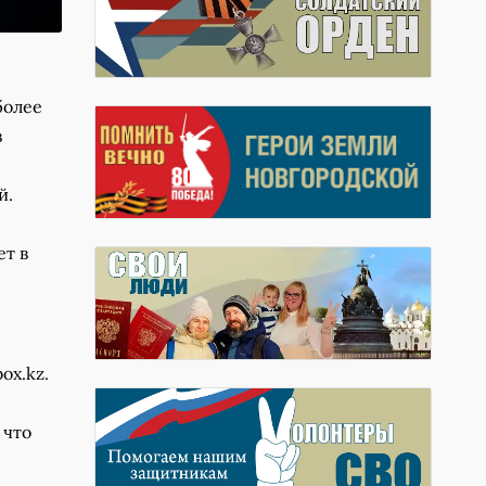
более
в
й.
ет в
ox.kz.
 что