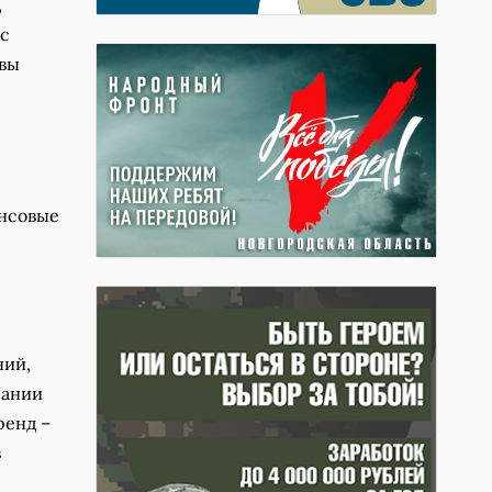
,
ас
вы
ансовые
ний,
пании
ренд –
в