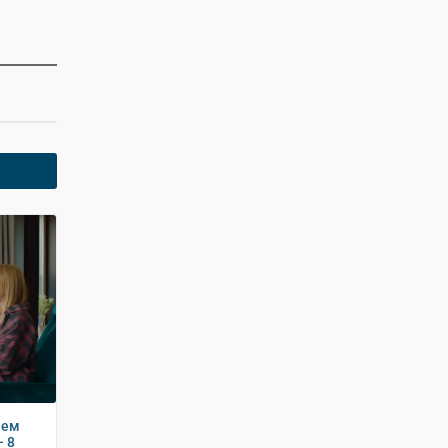
чем
– 8