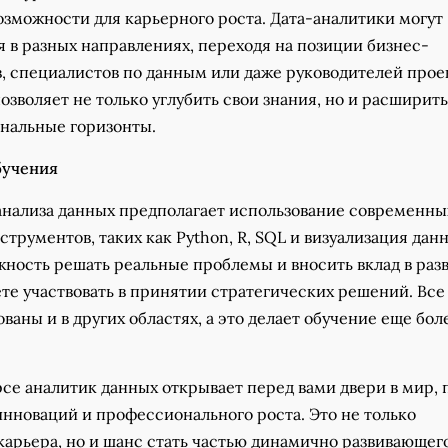
зможности для карьерного роста. Дата-аналитики могут
я в разных направлениях, переходя на позиции бизнес-
, специалистов по данным или даже руководителей прое
позволяет не только углубить свои знания, но и расширить
нальные горизонты.
бучения
 анализа данных предполагает использование современны
струментов, таких как Python, R, SQL и визуализация данн
жность решать реальные проблемы и вносить вклад в раз
ете участвовать в принятии стратегических решений. Все
ваны и в других областях, а это делает обучение еще бол
рсе аналитик данных открывает перед вами двери в мир,
инноваций и профессионального роста. Это не только
карьера, но и шанс стать частью динамично развивающег