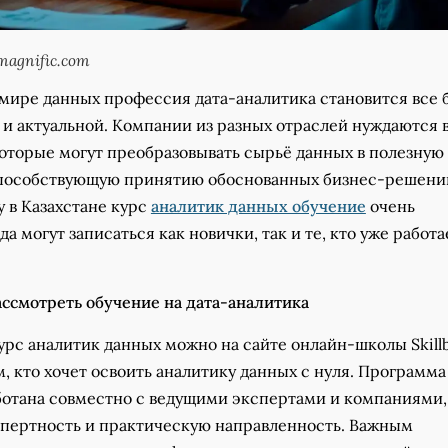
agnific.com
мире данных профессия дата-аналитика становится все 
 и актуальной. Компании из разных отраслей нуждаются 
которые могут преобразовывать сырьё данных в полезную
пособствующую принятию обоснованных бизнес-решени
 в Казахстане курс
аналитик данных обучение
очень
а могут записаться как новички, так и те, кто уже работа
ассмотреть обучение на дата-аналитика
урс аналитик данных можно на сайте онлайн-школы Skillb
, кто хочет освоить аналитику данных с нуля. Программа
ботана совместно с ведущими экспертами и компаниями,
спертность и практическую направленность. Важным