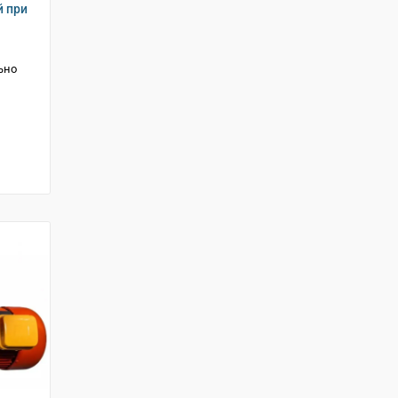
й при
ьно