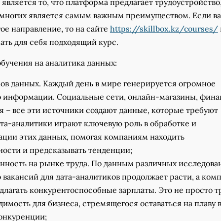
является то, что платформа предлагает трудоустройство
 многих является самым важным преимуществом. Если в
ое направление, то на сайте
https://skillbox.kz/courses/
ать для себя подходящий курс.
бучения на аналитика данных:
ов данных. Каждый день в мире генерируется огромное
о информации. Социальные сети, онлайн-магазины, фин
 – все эти источники создают данные, которые требуют
ата-аналитики играют ключевую роль в обработке и
ции этих данных, помогая компаниям находить
ости и предсказывать тенденции;
нность на рынке труда. По данным различных исследова
 вакансий для дата-аналитиков продолжает расти, а ком
длагать конкурентоспособные зарплаты. Это не просто т
димость для бизнеса, стремящегося оставаться на плаву 
онкуренции;