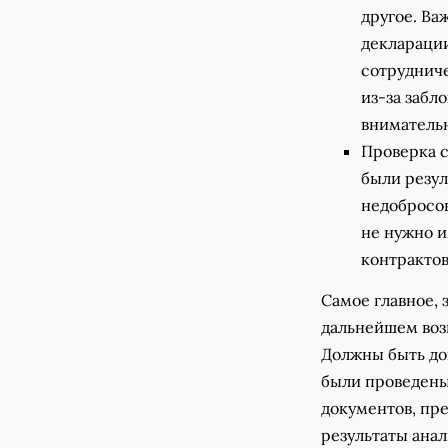
другое. Ва
декларации
сотрудниче
из-за забл
внимательн
Проверка с
были резул
недобросов
не нужно и
контрактов
Самое главное, 
дальнейшем воз
Должны быть док
были проведены
документов, пр
результаты анал