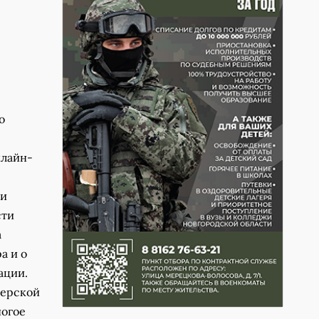
о
нлайн-
ии
сти
а
а и о
ации.
терской
ногое