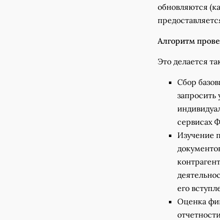
обновляются (ка
предоставляется
Алгоритм прове
Это делается так
Сбор базов
запросить 
индивидуал
сервисах 
Изучение п
документов
контрагент
деятельнос
его вступл
Оценка фин
отчетности