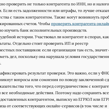
жно проверить не только контрагента по ИНН, но и налог
. Если есть задолженности или штрафы, то лучше отказат
ства с таким контрагентом. Также могут возникнуть пр
окированных счетов. Чтобы
проверить контрагента онлай
о изучить банк исполнительных производств.
удебной истории. Участвовал ли контрагент в спорах, ка
ьтаты. Отдельно стоит проверить ИП и реестр
естных поставщиков: если организация там есть, значит 
меть дел, поскольку она нарушала условия государствен
.
зафиксировать результат проверки. Это важно, если у ФНС
никнут вопросы или сомнения по поводу заключенной сд
азательства того, что перед сотрудничеством с контраг
 все необходимые действия. Поэтому надо сохранить вс
едоставленных контрагентом, выписку из ЕГРЮЛ или ЕГР
иза от соответствующих онлайн-сервисов (в том числе и