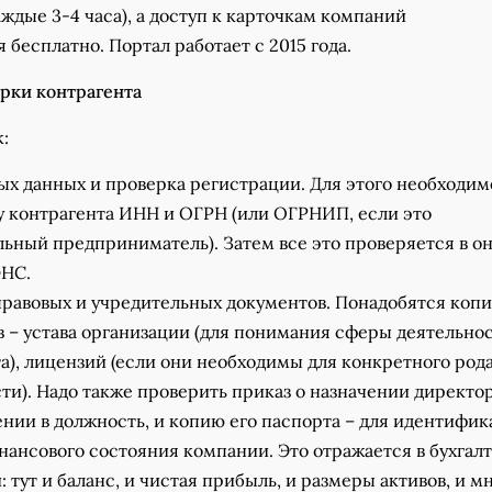
ждые 3-4 часа), а доступ к карточкам компаний
 бесплатно. Портал работает с 2015 года.
рки контрагента
:
ых данных и проверка регистрации. Для этого необходим
у контрагента ИНН и ОГРН (или ОГРНИП, если это
ьный предприниматель). Затем все это проверяется в о
ФНС.
равовых и учредительных документов. Понадобятся коп
 – устава организации (для понимания сферы деятельно
а), лицензий (если они необходимы для конкретного род
ти). Надо также проверить приказ о назначении директор
ении в должность, и копию его паспорта – для идентифик
ансового состояния компании. Это отражается в бухгал
: тут и баланс, и чистая прибыль, и размеры активов, и м