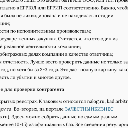
дического лица. Это может быть или ООО, или ИП. Пров
платно в ЕГРЮЛ или ЕГРИП соответственно. Важно, что
я была не ликвидирована и не находилась в стадии
ации;
ости по исполнительным производствам;
государственных закупках. Считается, что это один из
й реальной деятельности компании;
арбитражных делах компании в качестве ответчика;
 отчетность. Лучше всего проверить данные не только за
од, но хотя бы за 2-3 года. Это даст полную картину: как
есть ли убытки и многое другое.
ые для проверки контрагента
рытых реестрах. К таковым относятся nalog.ru, kad.arbitr.
.gov.ru. Во-вторых, на портале
ЗАЧЕСТНЫЙБИЗНЕС
es.ru). Здесь можно собрать данные по самым разным
менее 10-15) из официальных баз. Все сведения регулярн