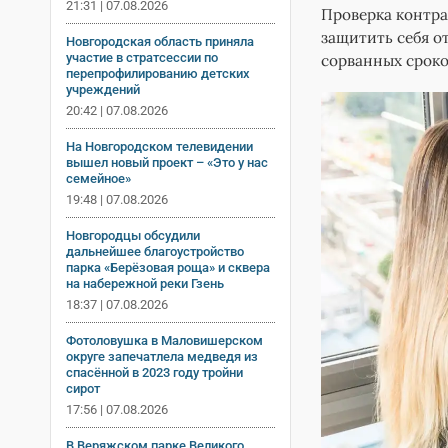
21:31 | 07.08.2026
Проверка контра
защитить себя о
Новгородская область приняла
участие в стратсессии по
сорванных срок
перепрофилированию детских
учреждений
20:42 | 07.08.2026
На Новгородском телевидении
вышел новый проект – «Это у нас
семейное»
19:48 | 07.08.2026
Новгородцы обсудили
дальнейшее благоустройство
парка «Берёзовая роща» и сквера
на набережной реки Гзень
18:37 | 07.08.2026
Фотоловушка в Маловишерском
округе запечатлела медведя из
спасённой в 2023 году тройни
сирот
17:56 | 07.08.2026
В Веряжском парке Великого