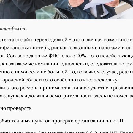
agnific.com
агента онлайн перед сделкой – это отличная возможност
т финансовых потерь, рисков, связанных с налогами и от
ов. Согласно данным ФНС, около 20% – это недействующ
так называемые компании-однодневки, следовательно, ри
нно с ними если не большой, то, во всяком случае, реал
городской области это особенно важно, поскольку
и этого региона принимают активное участие в различн
 закупках и должная осмотрительность здесь не помеша
но проверять
 обязательных пунктов проверки организации по ИНН: