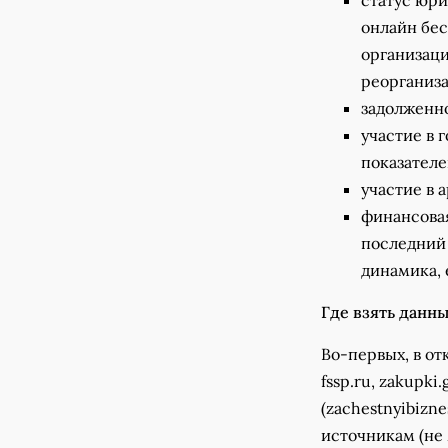
статус юри
онлайн бес
организаци
реорганиз
задолженн
участие в 
показателе
участие в 
финансовая
последний г
динамика, 
Где взять данн
Во-первых, в отк
fssp.ru, zakupki
(zachestnyibizn
источникам (не 