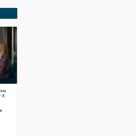
чем
– 8
 и