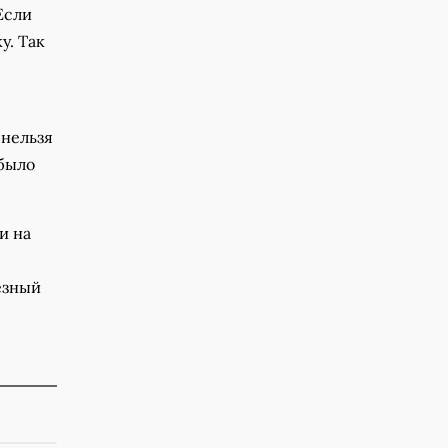
Если
у. Так
 нельзя
 было
и на
езный