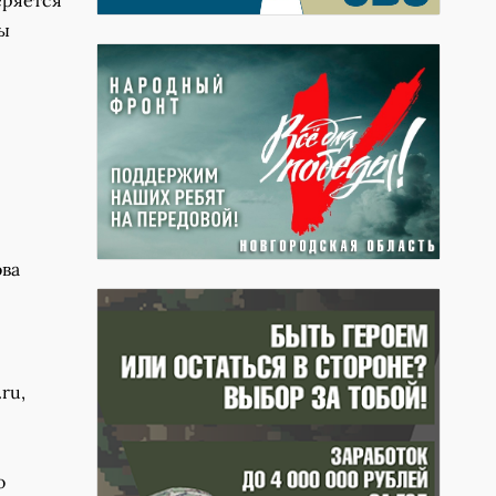
еряется
бы
ова
ru,
о