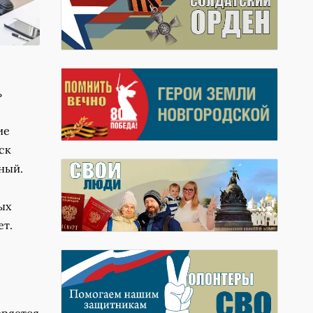
ь
ие
ск
ьный.
ых
ет.