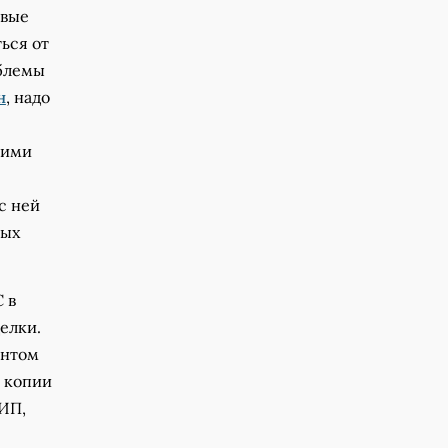
овые
ься от
облемы
н
, надо
кими
с ней
ных
 в
елки.
ентом
е копии
ИП,