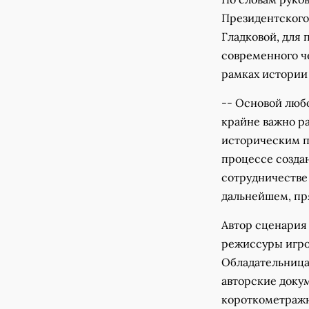
Президентского
Гладковой, для 
современного че
рамках истории
-- Основой любо
крайне важно ра
историческим пр
процессе созда
сотрудничестве
дальнейшем, пря
Автор сценария
режиссуры игро
Обладательница
авторские доку
короткометражн