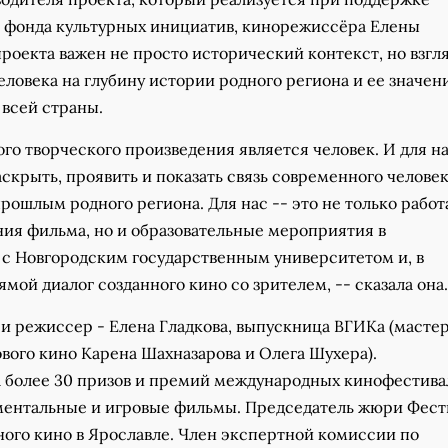
 фонда культурных инициатив, кинорежиссёра Елены
проекта важен не просто исторический контекст, но взгл
ловека на глубину истории родного региона и ее значени
 всей страны.
го творческого произведения является человек. И для н
скрыть, проявить и показать связь современного человек
ошлым родного региона. Для нас -- это не только работ
ния фильма, но и образовательные мероприятия в
 с Новгородским государственным университетом и, в
мой диалог созданного кино со зрителем, -- сказала она.
 и режиссер - Елена Гладкова, выпускница ВГИКа (масте
вого кино Карена Шахназарова и Олега Шухера).
 более 30 призов и премий международных кинофестива
ментальные и игровые фильмы. Председатель жюри Фест
ого кино в Ярославле. Член экспертной комиссии по