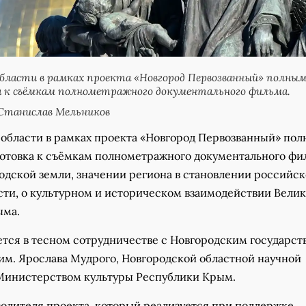
области в рамках проекта «Новгород Первозванный» полным
а к съёмкам полнометражного документального фильма.
Станислав Мельников
 области в рамках проекта «Новгород Первозванный» по
готовка к съёмкам полнометражного документального фи
одской земли, значении региона в становлении российс
сти, о культурном и историческом взаимодействии Велик
ыма.
ется в тесном сотрудничестве с Новгородским государс
им. Ярослава Мудрого, Новгородской областной научной
Министерством культуры Республики Крым.
водителя проекта, который реализуется при поддержке