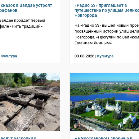
 сказок в Валдае устроят
«Радио 53» приглашает в
арафанов
путешествие по улицам Велик
Новгорода
в Валдае пройдёт первый
На «Радио 53» вышел новый прое
филе «Нить традиций»
посвящённый истории улиц Вели
Новгорода, «Прогулки по Великом
Евгением Яниным»
|
Культура
03.08.2026 |
Культура
 ведут раскопки в
На Ярославовом дворище в