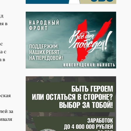
яд
я в
ас
а с
а в
рская
лей за
иваля