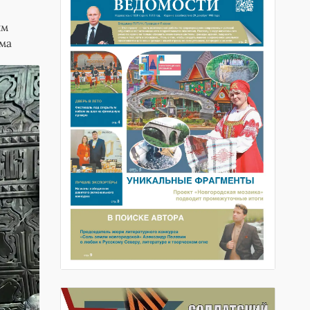
ым
ма