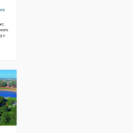
ого
кт,
кого
у с