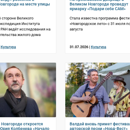
овгороде на месте улицы
Великом Новгороде проведут
ярмарку «Подари себе САМ»
й стороне Великого
Стала известна программа фест
экспедиция Института
«Новгородское лето» с 31 июля по
 РАН ведёт исследования на
августа
ительства жилого дома
|
Культура
31.07.2026 |
Культура
 Новгороде откроется
Валдай вновь примет фестива
Юрия Колбенева «Начало
авторской песни «Норд-Вест»