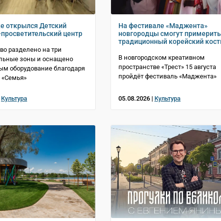
е открылся Детский
На фестивале «Маджента»
-просветительский центр
новгородцы смогут примерить
традиционный корейский кос
во разделено на три
В новгородском креативном
льные зоны и оснащено
пространстве «Трест» 15 августа
ым оборудование благодаря
пройдёт фестиваль «Маджента»
 «Семья»
|
Культура
05.08.2026 |
Культура