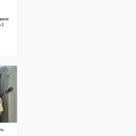
иваля
 2
ль