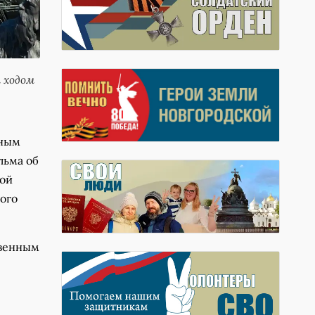
 ходом
лным
льма об
кой
ого
твенным