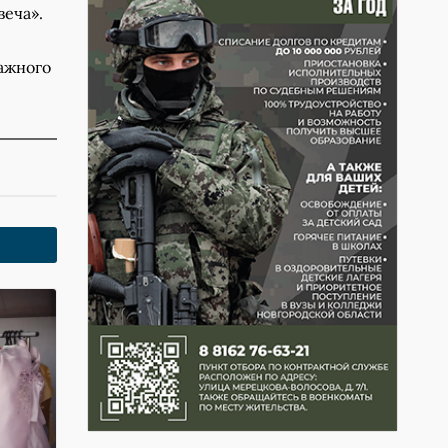
еча».
ажного