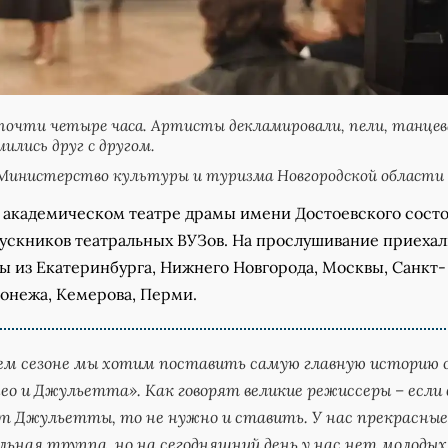
почти четыре часа. Артисты декламировали, пели, танцев
ились друг с другом.
Министерство культуры и туризма Новгородской области
 академическом театре драмы имени Достоевского сост
пускников театральных ВУЗов. На прослушивание приеха
ы из Екатеринбурга, Нижнего Новгорода, Москвы, Санкт-
ронежа, Кемерова, Перми.
ем сезоне мы хотим поставить самую главную историю 
ео и Джульетта». Как говорят великие режиссеры – если 
т Джульетты, то не нужно и ставить. У нас прекрасные
льная труппа, но на сегодняшний день у нас нет молодых