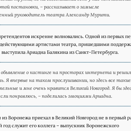
 этой постановки, – рассказывает о замысле
енный руководитель театра Александр Мурити.
 претендентов искренне волновались. Одной из первых п
 действующими артистами театра, пришедшими поддерж
 выступила Ариадна Балякина из Санкт-Петербурга.
а объявление о кастинге на просторах интернета и реши
ь. Я впервые на таком прослушивании, но здесь все такие
ельные и мне очень нравится Великий Новгород. Я бы зде
если понравлюсь, – поделилась эмоциями Ариадна.
из Воронежа приехал в Великий Новгород не в первый ра
й год служит его коллега – выпускник Воронежского