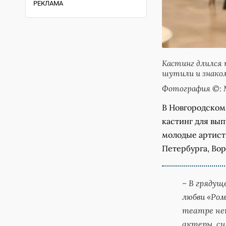
РЕКЛАМА
Кастинг длился 
шутили и знаком
Фотография ©: 
В Новгородском
кастинг для вы
молодые артист
Петербурга, Во
– В грядущ
любви «Ром
театре не
актеры, си