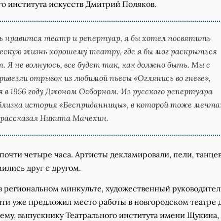
го института искусств Дмитрий Поляков.
ь нравится театр и репертуар, я бы хотел посвятить
ескую жизнь хорошему театру, где я бы мог раскрыться
. Я не волнуюсь, все будет так, как должно быть. Мы с
ривезли отрывок из любимой пьесы «Оглянись во гневе»,
 в 1956 году Джоном Осборном. Из русского репертуара
близка история «Бесприданницы», в которой тоже мечт
 рассказал Никита Мачехин.
почти четыре часа. Артисты декламировали, пели, танцев
ились друг с другом.
 в региональном минкульте, художественный руководител
ти уже предложил место работы в новгородском театре
ему, выпускнику Театрального института имени Щукина,