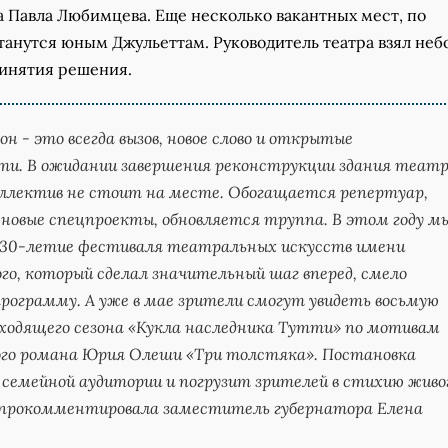
а Павла Любимцева. Еще несколько вакантных мест, по
танутся юным Джульеттам. Руководитель театра взял не
ринятия решения.
он - это всегда вызов, новое слово и открытые
ти. В ожидании завершения реконструкции здания театр
оллектив не стоит на месте. Обогащается репертуар,
новые спецпроекты, обновляется труппа. В этом году м
30-летие фестиваля театральных искусств имени
го, который сделал значительный шаг вперед, смело
рограмму. А уже в мае зрители смогут увидеть восьмую
ходящего сезона «Кукла наследника Тутти» по мотивам
го романа Юрия Олеши «Три толстяка». Постановка
 семейной аудитории и погрузит зрителей в стихию живо
 прокомментировала заместитель губернатора Елена