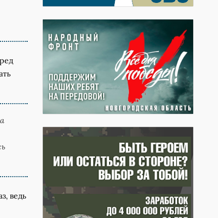
еред
ать
ла
сь
з, ведь