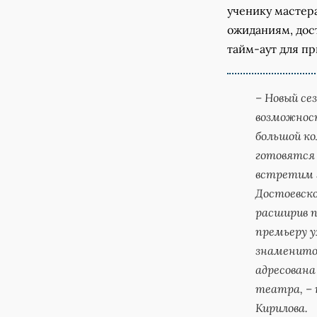
ученику мастер
ожиданиям, дос
тайм-аут для п
– Новый сез
возможнос
большой к
готовятся 
встретим 
Достоевско
расширив п
премьеру у
знаменито
адресована
театра, –
Кирилова.