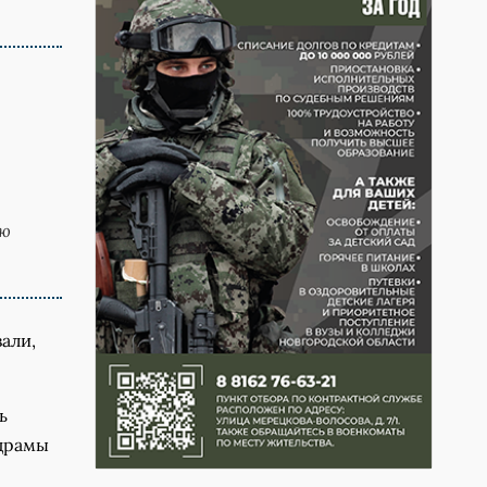
аю
али,
ь
 драмы