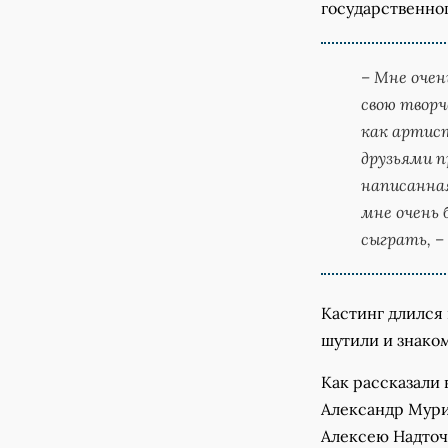
государственно
– Мне очен
свою творч
как артист
друзьями п
написанная
мне очень 
сыграть, –
Кастинг длился 
шутили и знаком
Как рассказали
Александр Мури
Алексею Надточ