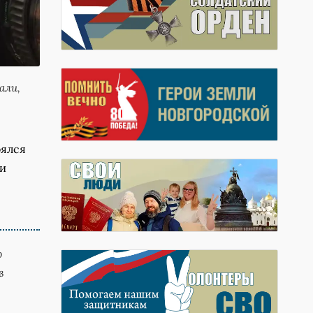
али,
оялся
ли
о
в