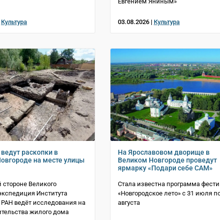
Евгением Яниным»
|
Культура
03.08.2026 |
Культура
 ведут раскопки в
На Ярославовом дворище в
овгороде на месте улицы
Великом Новгороде проведут
ярмарку «Подари себе САМ»
й стороне Великого
Стала известна программа фест
экспедиция Института
«Новгородское лето» с 31 июля по
 РАН ведёт исследования на
августа
ительства жилого дома