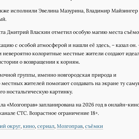
акже исполнили Эвелина Мазурина, Владимир Майзингер
ый.
та Дмитрий Власкин отметил особую магию места съёмо
ацию с особой атмосферой и нашли её здесь, – казал он. 
и невероятно колоритные местные жители создают идеа
истории о возвращении к корням.
очной группы, именно новгородская природа и
 местных жителей помогают создавать на экране ту сам
го ностальгическую картинку.
ла «Мозгоправ» запланирована на 2026 год в онлайн-кин
канале СТС. Возрастное ограничение 18+.
ий округ
,
кино
,
сериал
,
Мозгоправ
,
съёмки