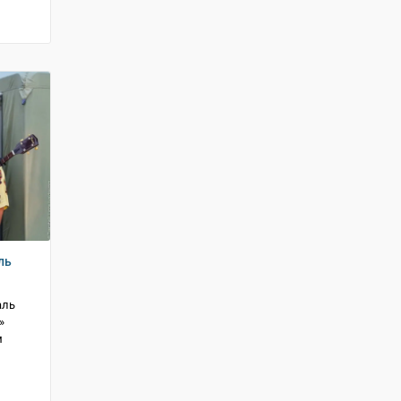
ль
аль
»
м