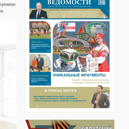
деревню
ми