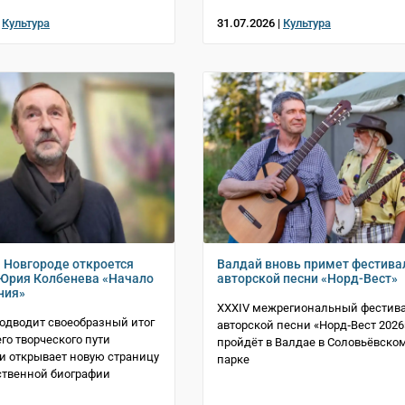
|
Культура
31.07.2026 |
Культура
 Новгороде откроется
Валдай вновь примет фестива
Юрия Колбенева «Начало
авторской песни «Норд-Вест»
ния»
XXXIV межрегиональный фестив
одводит своеобразный итог
авторской песни «Норд‑Вест 2026
го творческого пути
пройдёт в Валдае в Соловьёвско
и открывает новую страницу
парке
ственной биографии