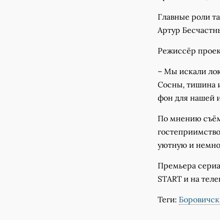
Главные роли т
Артур Бесчастн
Режиссёр проек
– Мы искали лок
Сосны, тишина 
фон для нашей 
По мнению съём
гостеприимство
уютную и немно
Премьера сериа
START и на теле
Теги:
Боровичск