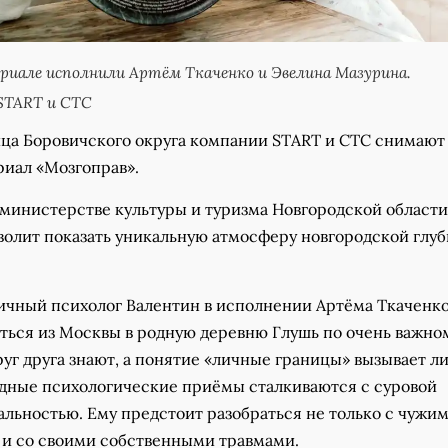
сериале исполнили Артём Ткаченко и Эвелина Мазурина.
START и СТС
ица Боровичского округа компании START и СТС снимают
иал «Мозгоправ».
 министерстве культуры и туризма Новгородской области
волит показать уникальную атмосферу новгородской глу
ичный психолог Валентин в исполнении Артёма Ткаченк
ться из Москвы в родную деревню Глушь по очень важном
друг друга знают, а понятие «личные границы» вызывает л
одные психологические приёмы сталкиваются с суровой
альностью. Ему предстоит разобраться не только с чужи
 и со своими собственными травмами.