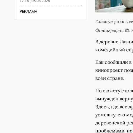
17:16 | 06.08.2026
РЕКЛАМА
Главные роли в 
Фотография ©: 
В деревне Лазн
комедийный сер
Как сообщили в
кинопроект поз
всей стране.
По сюжету стол
вынужден верну
Здесь, где все 
усмешку, его м
деревенской ре
проблемами, но