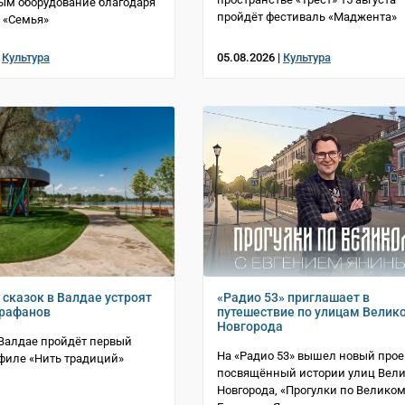
ым оборудование благодаря
пройдёт фестиваль «Маджента»
 «Семья»
|
Культура
05.08.2026 |
Культура
 сказок в Валдае устроят
«Радио 53» приглашает в
арафанов
путешествие по улицам Велик
Новгорода
в Валдае пройдёт первый
На «Радио 53» вышел новый прое
филе «Нить традиций»
посвящённый истории улиц Вели
Новгорода, «Прогулки по Великом