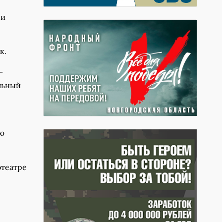
 и
к.
–
льный
ую
отеатре