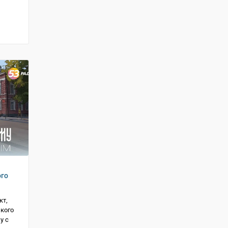
ого
кт,
кого
у с