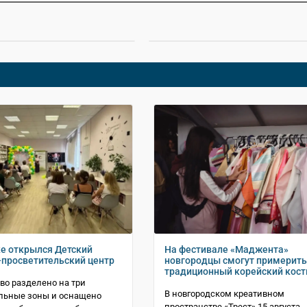
е открылся Детский
На фестивале «Маджента»
-просветительский центр
новгородцы смогут примерить
традиционный корейский кос
во разделено на три
В новгородском креативном
льные зоны и оснащено
пространстве «Трест» 15 августа