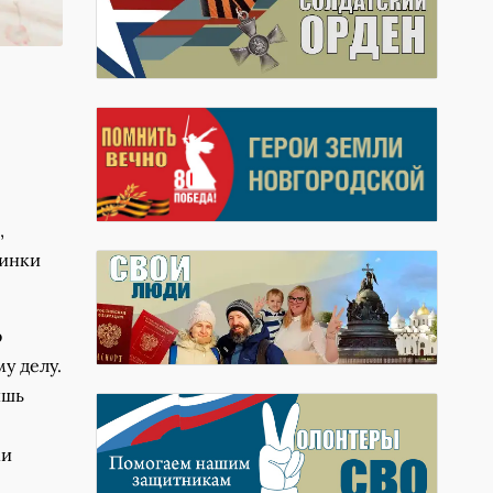
,
бинки
о
у делу.
ишь
ми