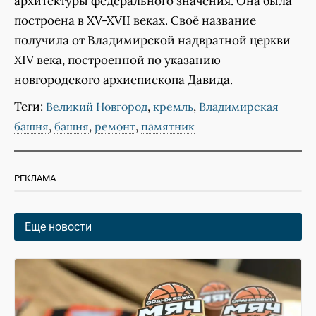
архитектуры федерального значения. Она была
построена в XV-XVII веках. Своё название
получила от Владимирской надвратной церкви
XIV века, построенной по указанию
новгородского архиепископа Давида.
Теги:
,
,
Великий Новгород
кремль
Владимирская
,
,
,
башня
башня
ремонт
памятник
РЕКЛАМА
Еще новости