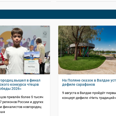
ородец вышел в финал
На Поляне сказок в Валдае ус
ского конкурса чтецов
дефиле сарафанов
обеды 2026»
9 августа в Валдае пройдёт перв
ецов привлёк более 5 тысяч
концерт-дефиле «Нить традиций»
7 регионов России и других
ди финалистов новгородец
аша