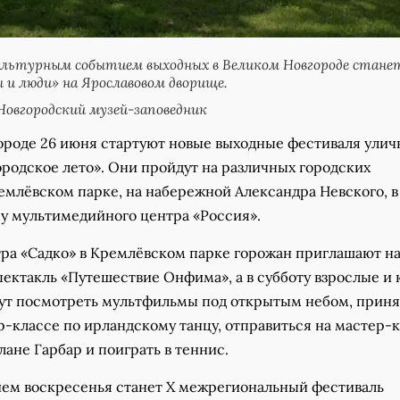
льтурным событием выходных в Великом Новгороде стане
 и люди» на Ярославовом дворище.
овгородский музей-заповедник
ороде 26 июня стартуют новые выходные фестиваля улич
родское лето». Они пройдут на различных городских
емлёвском парке, на набережной Александра Невского, в
 у мультимедийного центра «Россия».
тра «Садко» в Кремлёвском парке горожан приглашают н
пектакль «Путешествие Онфима», а в субботу взрослые и
ут посмотреть мультфильмы под открытым небом, приня
р-классе по ирландскому танцу, отправиться на мастер-к
ане Гарбар и поиграть в теннис.
ем воскресенья станет X межрегиональный фестиваль