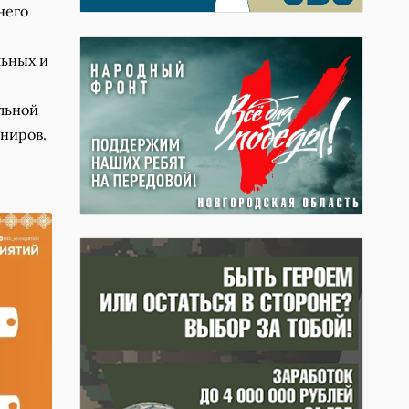
него
льных и
льной
ениров.