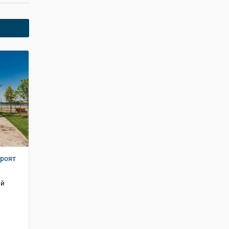
троят
ый