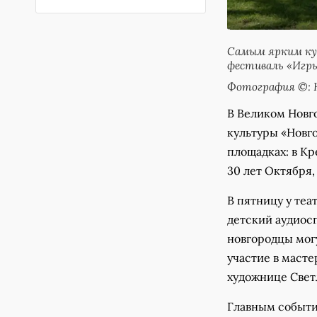
Самым ярким ку
фестиваль «Игры
Фотография ©: Н
В Великом Новг
культуры «Новго
площадках: в Кр
30 лет Октября,
В пятницу у теа
детский аудиос
новгородцы мог
участие в масте
художнице Светл
Главным событи