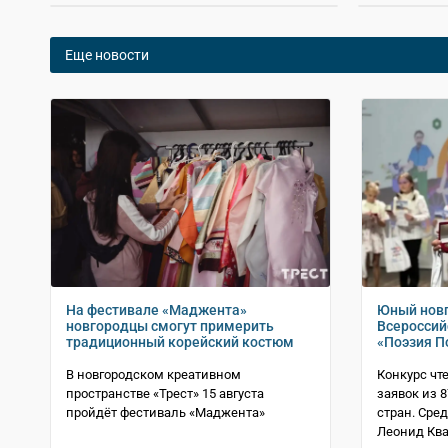
Еще новости
На фестивале «Маджента»
Юный новг
новгородцы смогут примерить
Всероссий
традиционный корейский костюм
«Поэзия П
В новгородском креативном
Конкурс чт
пространстве «Трест» 15 августа
заявок из 8
пройдёт фестиваль «Маджента»
стран. Сре
Леонид Кв