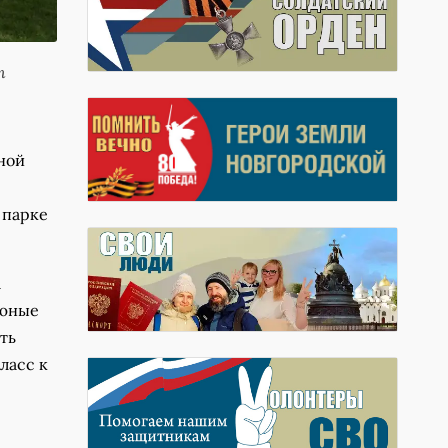
т
ной
 парке
а
 юные
ть
ласс к