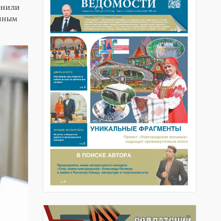
енили
енным