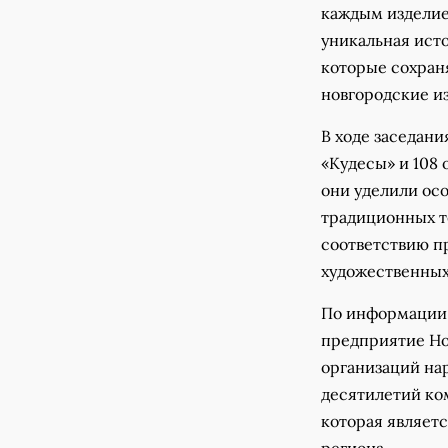
каждым изделие
уникальная ист
которые сохран
новгородские и
В ходе заседани
«Кудесы» и 108 
они уделили ос
традиционных т
соответствию п
художественных
По информации 
предприятие Но
организаций на
десятилетий ко
которая являет