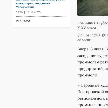
в квартире гражданина
Узбекистана
14:37 | 07.08.2026
РЕКЛАМА
Компания «Кудес
X-XV веков.
Фотография ©: 
области
Вчера, 6 июля, 
заседание худо
промыслам реги
предприятий, с
промыслы.
– Народные худ
Новгородской о
регионального п
промышленности