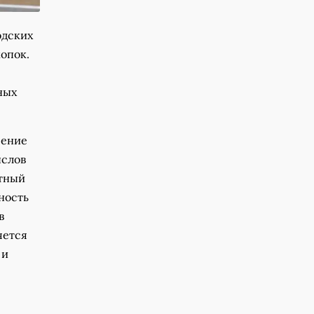
одских
опок.
ных
сение
ыслов
ртный
ность
в
яется
 и