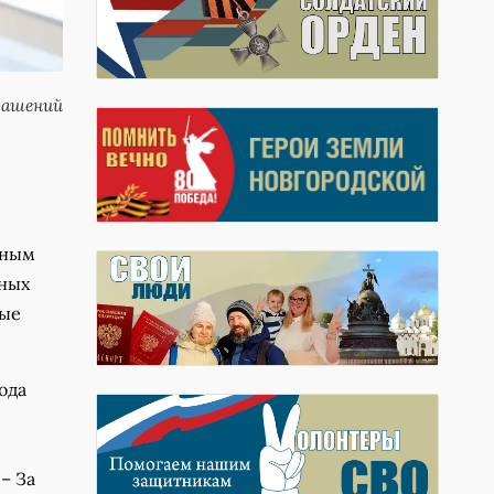
рашений
нным
ьных
ные
ода
– За