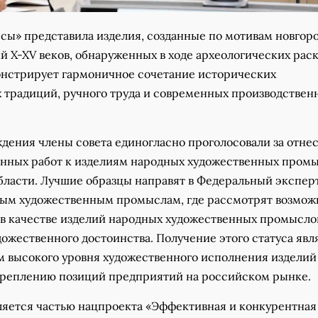
сы» представила изделия, созданные по мотивам новгор
 X-XV веков, обнаруженных в ходе археологических раск
нстрирует гармоничное сочетание исторических
 традиций, ручного труда и современных производствен
ждения члены совета единогласно проголосовали за отне
енных работ к изделиям народных художественных пром
бласти. Лучшие образцы направят в Федеральный экспе
ным художественным промыслам, где рассмотрят возмож
 в качестве изделий народных художественных промысло
ожественного достоинства. Получение этого статуса явл
 высокого уровня художественного исполнения изделий
креплению позиций предприятий на российском рынке.
вляется частью нацпроекта «Эффективная и конкурентная