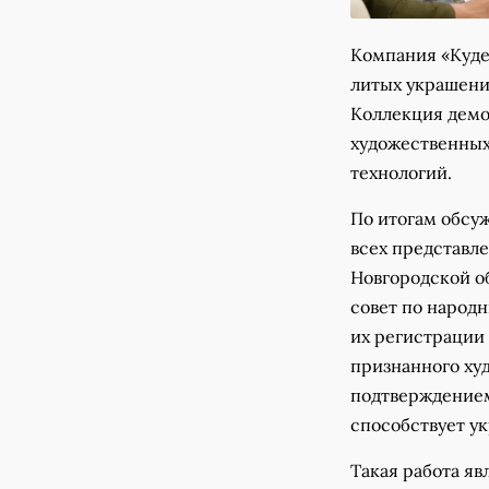
Компания «Куде
литых украшений
Коллекция демо
художественных
технологий.
По итогам обсу
всех представл
Новгородской о
совет по народ
их регистрации
признанного худ
подтверждением
способствует у
Такая работа я