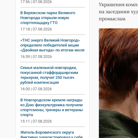
17:56 | 07.08.2026
Украшения компа
на заседании ху
В Веряжском парке Великого
Новгорода открыли новую
промыслам
спортплощадку ГТО
17:18 | 07.08.2026
«ТНС энерго Великий Новгород»
определило победителей акции
«Двойная выгода» по итогам июля
16:39 | 07.08.2026
Семья маленькой новгородки,
покусанной стаффордширским
терьером, получит 250 тысяч
рублей компенсация
16:00 | 07.08.2026
В Новгородском кремле награды
ко Дню физкультурника получили
спортсмены, тренеры и ветераны
спорта
15:11 | 07.08.2026
Житель Боровичского округа
фиктивно зарегистрировал у себя