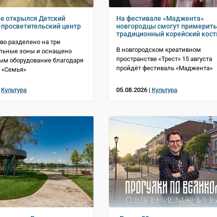
е открылся Детский
На фестивале «Маджента»
-просветительский центр
новгородцы смогут примерить
традиционный корейский кос
во разделено на три
В новгородском креативном
льные зоны и оснащено
пространстве «Трест» 15 августа
ым оборудование благодаря
пройдёт фестиваль «Маджента»
 «Семья»
|
Культура
05.08.2026 |
Культура