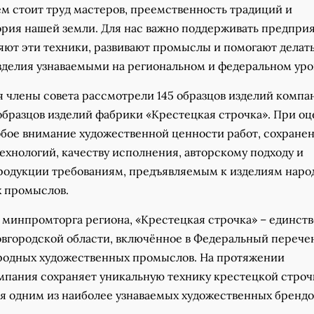
м стоит труд мастеров, преемственность традиций и
ория нашей земли. Для нас важно поддерживать предприя
яют эти техники, развивают промыслы и помогают делат
зделия узнаваемыми на региональном и федеральном уро
я члены совета рассмотрели 145 образцов изделий компа
образцов изделий фабрики «Крестецкая строчка». При о
обое внимание художественной ценности работ, сохране
ехнологий, качеству исполнения, авторскому подходу и
родукции требованиям, предъявляемым к изделиям наро
 промыслов.
минпромторга региона, «Крестецкая строчка» – единст
вгородской области, включённое в Федеральный перече
родных художественных промыслов. На протяжении
мпания сохраняет уникальную технику крестецкой строч
ся одним из наиболее узнаваемых художественных брендо