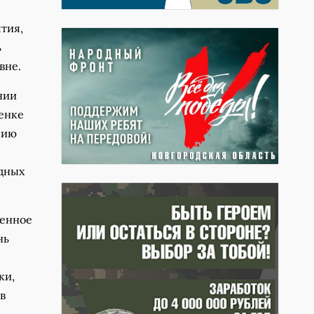
тия,
ь
вне.
нии
ценке
нию
дных
венное
нь
ки,
в