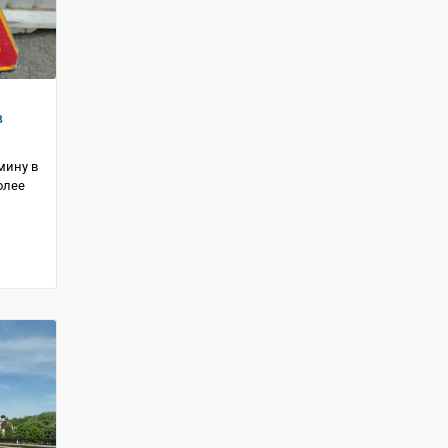
в
мину в
олее