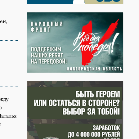
еи,
ежду
о
Наталья
с