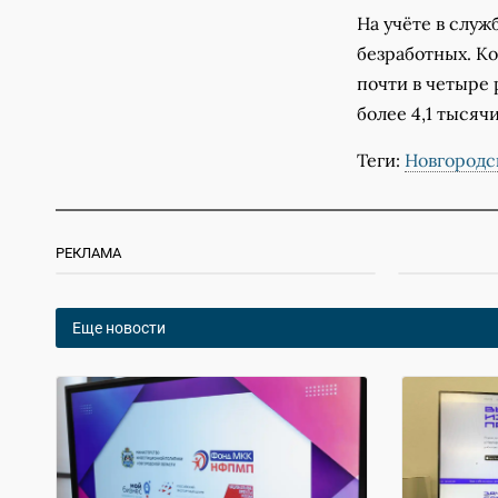
На учёте в служ
безработных. К
почти в четыре 
более 4,1 тысяч
Теги:
Новгородс
РЕКЛАМА
Еще новости