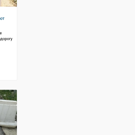
ют
е
дорогу