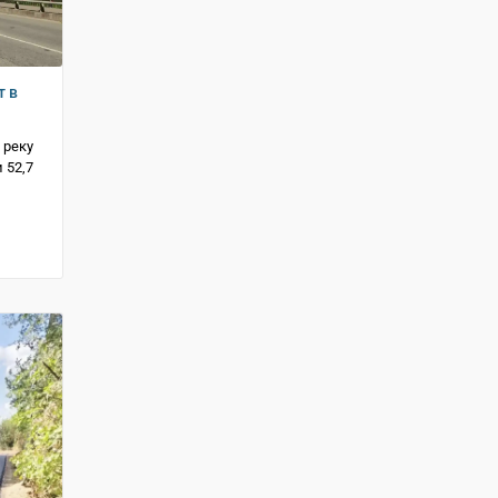
т в
 реку
 52,7