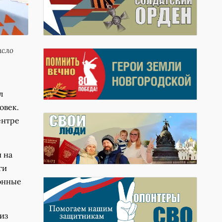
исло
л
овек.
ентре
 на
ги
ионные
из