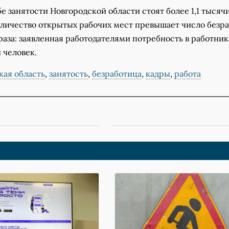
бе занятости Новгородской области стоят более 1,1 тысяч
оличество открытых рабочих мест превышает число безр
раза: заявленная работодателями потребность в работник
и человек.
кая область
,
занятость
,
безработица
,
кадры
,
работа