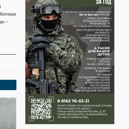
и
аботных
ах –