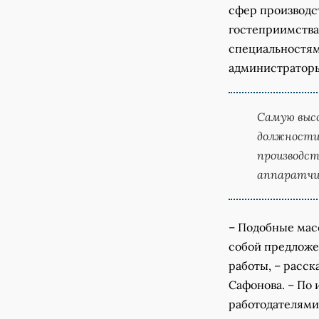
сфер производст
гостеприимства
специальностям
администраторы
Самую выс
должности 
производст
аппаратчик
– Подобные мас
собой предложе
работы, – расск
Сафонова. – По
работодателями