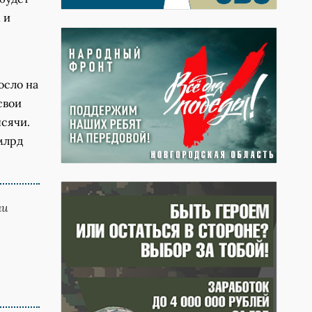
 и
осло на
свои
ысячи.
 млрд
ли