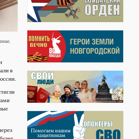
ание.
и
али в
оссии.
стигли
тами
вые
через
будет