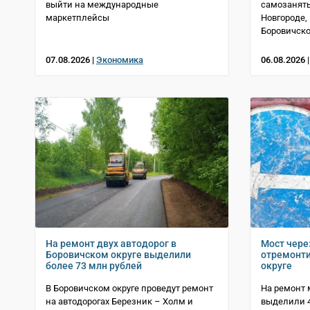
выйти на международные
самозанят
маркетплейсы
Новгороде,
Боровичско
07.08.2026 |
Экономика
06.08.2026 
На ремонт двух автодорог в
Мост чере
Боровичском округе выделили
отремонти
более 73 млн рублей
округе
В Боровичском округе проведут ремонт
На ремонт 
на автодорогах Березник – Холм и
выделили 4