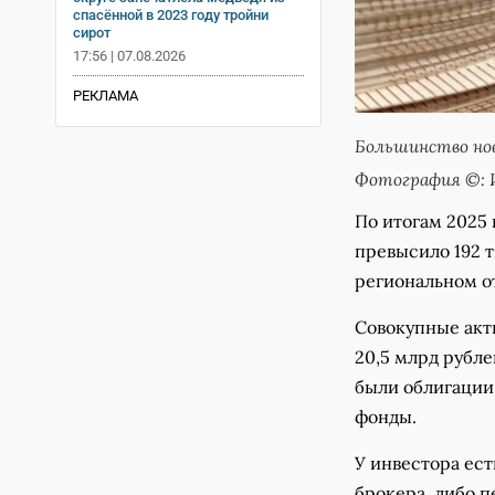
спасённой в 2023 году тройни
сирот
17:56 | 07.08.2026
РЕКЛАМА
Большинство нов
Фотография ©: 
По итогам 2025 
превысило 192 т
региональном о
Совокупные акти
20,5 млрд рубл
были облигации
фонды.
У инвестора ест
брокера, либо 