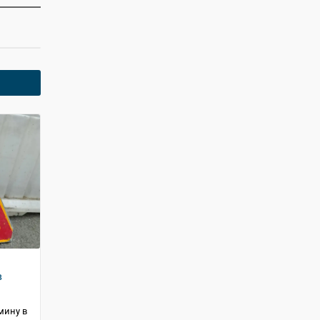
в
мину в