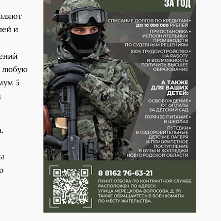
воляют
лей и
гений
и любую
мум 5
и
.
вы
о