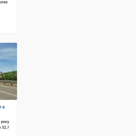
олее
т в
 реку
 52,7