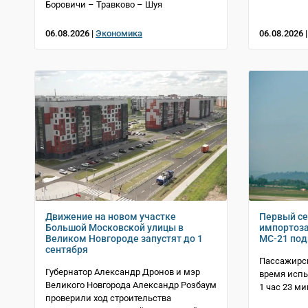
Боровичи – Травково – Шуя
06.08.2026 |
Экономика
06.08.2026 
Движение на новом участке
Первый с
Большой Московской улицы в
импортоз
Великом Новгороде запустят до 1
МС-21 под
сентября
Пассажирск
Губернатор Александр Дронов и мэр
время испы
Великого Новгорода Александр Розбаум
1 час 23 м
проверили ход строительства