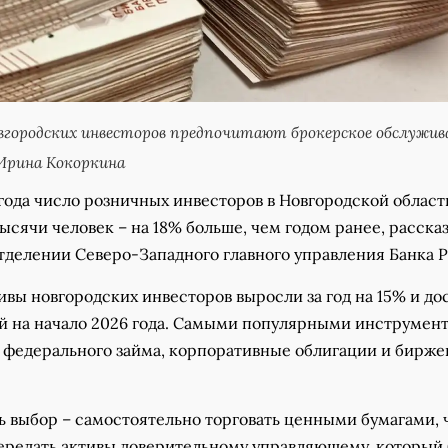
городских инвесторов предпочитают брокерское обслужив
Ирина Кокоркина
года число розничных инвесторов в Новгородской област
ысячи человек – на 18% больше, чем годом ранее, рассказ
тделении Северо-Западного главного управления Банка Р
вы новгородских инвесторов выросли за год на 15% и до
ей на начало 2026 года. Самыми популярными инструмен
 федерального займа, корпоративные облигации и бирже
ь выбор – самостоятельно торговать ценными бумагами, 
передать активы доверительному управляющему, который 