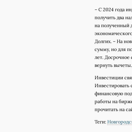
– С 2024 года 
получить два на
на полученный д
экономического
Долгих. – На н
сумму, но для п
лет. Досрочное 
вернуть вычеты.
Инвестиции свя
Инвестировать с
финансовую поду
работы на бирж
прочитать на с
Теги:
Новгородс