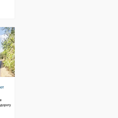
ют
е
дорогу