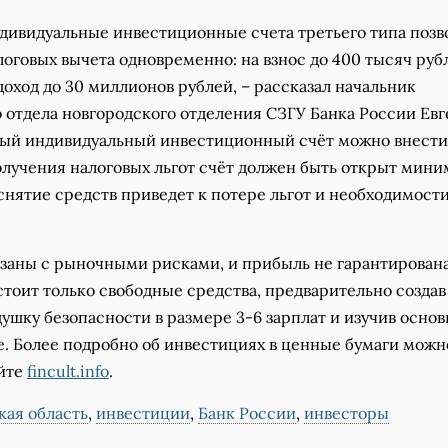
индивидуальные инвестиционные счета третьего типа поз
логовых вычета одновременно: на взнос до 400 тысяч руб
оход до 30 миллионов рублей, – рассказал начальник
 отдела новгородского отделения СЗГУ Банка России Ев
овый индивидуальный инвестиционный счёт можно внест
олучения налоговых льгот счёт должен быть открыт мини
снятие средств приведет к потере льгот и необходимост
заны с рыночными рисками, и прибыль не гарантирована
тоит только свободные средства, предварительно создав
шку безопасности в размере 3-6 зарплат и изучив осно
е. Более подробно об инвестициях в ценные бумаги можн
айте
fincult.info
.
кая область
,
инвестиции
,
Банк России
,
инвесторы