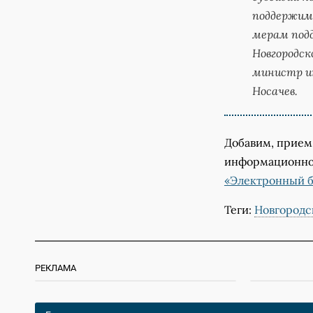
поддержим б
мерам подд
Новгородск
министр и
Носачев.
Добавим, прием 
информационно
«Электронный 
Теги:
Новгородс
РЕКЛАМА