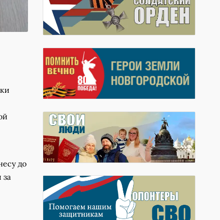
ики
ой
несу до
 за