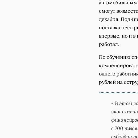
автомобильным,
смогут возмести
декабря. Под «п
поставка несыр
впервые, но и в
работал.
По обучению сп
компенсировать 
одного работни
рублей на сотр
-
В этом г
экономика»
финансиров
с 700 тыся
субсидии п