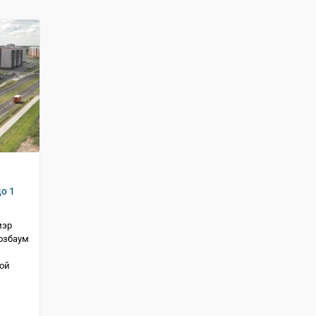
о 1
мэр
озбаум
ой