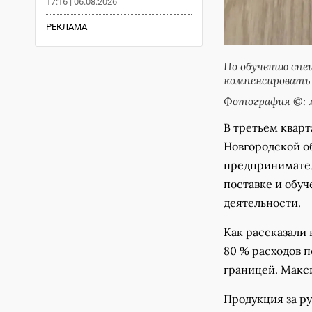
17:16 | 06.08.2026
РЕКЛАМА
По обучению спе
компенсировать 
Фотография ©: 
В третьем квар
Новгородской о
предпринимател
поставке и обу
деятельности.
Как рассказали
80 % расходов п
границей. Макс
Продукция за р