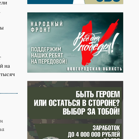
ели
1
ны
т
й на
 тысяч
ен
на