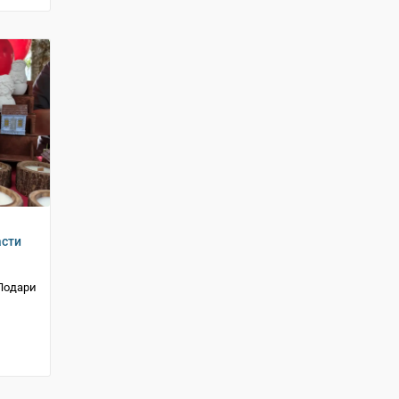
асти
Подари