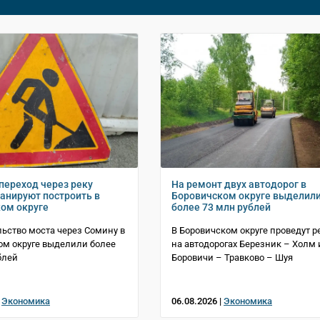
переход через реку
На ремонт двух автодорог в
анируют построить в
Боровичском округе выделил
ом округе
более 73 млн рублей
льство моста через Сомину в
В Боровичском округе проведут 
м округе выделили более
на автодорогах Березник – Холм 
блей
Боровичи – Травково – Шуя
|
Экономика
06.08.2026 |
Экономика