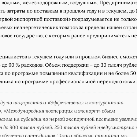
 водным, железнодорожным, воздушным. Предпринимат
ть затраты по поставкам в прошлом году и в текущем, до 
ервой экспортной поставкой» подразумевается не только
ьевых неэнергетических товаров за пределы нашей стра
 новое государство, с которым ранее предприниматель не
ециалистов в текущем году или в прошлом бизнес сможе
до 90 % расходов. Объем поддержки – до 30 тысяч рубле
ка по программе повышения квалификации и не более 50
удника по программе профессиональной переподготовки.
оду по нацпроектам «Эффективная и конкурентная
, «Международная кооперация и экспорт» объем
ания на субсидии по первой экспортной поставке увелич
ч до 900 тысяч рублей. 250 тысяч рублей предусмотрено 
о обучению сотрудников. Таким образом, суммарно мы