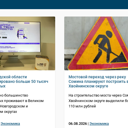
дской области
Мостовой переход через реку
ировано больше 50 тысяч
Сомина планируют построить 
тых
Хвойнинском округе
но большинство
На строительство моста через Со
ых проживают в Великом
Хвойнинском округе выделили б
 Новгородском и
110 млн рублей
м округах
|
Экономика
06.08.2026 |
Экономика