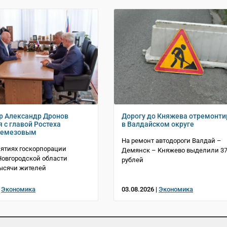
р Александр Дронов
Дорогу до Княжева отремонт
 с главой Ростеха
в Валдайском округе
Чемезовым
На ремонт автодороги Валдай –
ятиях госкорпорации
Демянск – Княжево выделили 3
 Новгородской области
рублей
ысячи жителей
|
Экономика
03.08.2026 |
Экономика