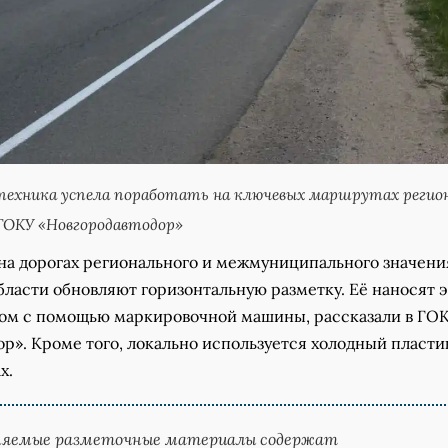
ехника успела поработать на ключевых маршрутах регион
ГОКУ «Новгородавтодор»
 на дорогах регионального и межмуниципального значени
бласти обновляют горизонтальную разметку. Её наносят 
ом с помощью маркировочной машины, рассказали в ГО
р». Кроме того, локально используется холодный пластик
х.
няемые разметочные материалы содержат