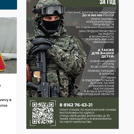
в
мину в
олее