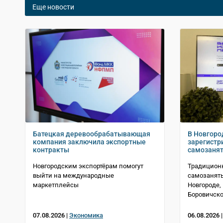
Еще новости
Батецкая деревообрабатывающая
В Новгоро
компания заключила экспортные
зарегистр
контракты
самозаня
Новгородским экспортёрам помогут
Традицион
выйти на международные
самозанят
маркетплейсы
Новгороде,
Боровичско
07.08.2026 |
Экономика
06.08.2026 