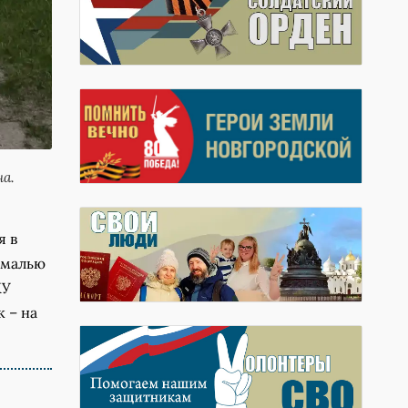
а.
я в
эмалью
КУ
 – на