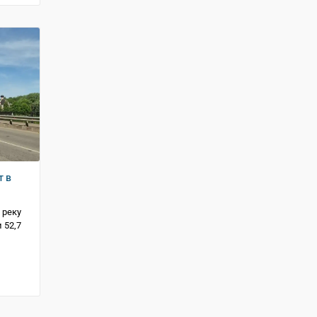
т в
 реку
 52,7