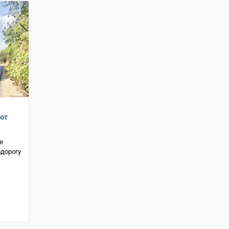
ют
е
дорогу