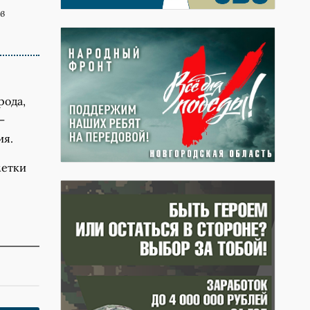
в
рода,
–
ия.
метки