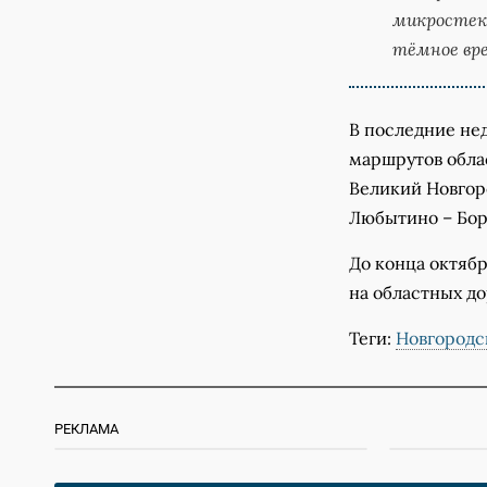
микростек
тёмное вр
В последние не
маршрутов обла
Великий Новгоро
Любытино – Бор
До конца октяб
на областных до
Теги:
Новгородс
РЕКЛАМА