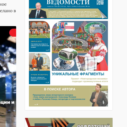
ное
елано в