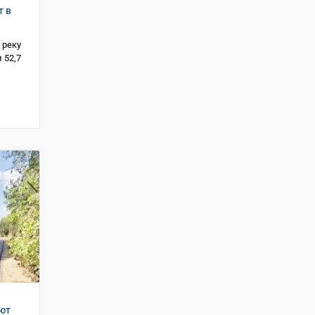
т в
 реку
 52,7
ют