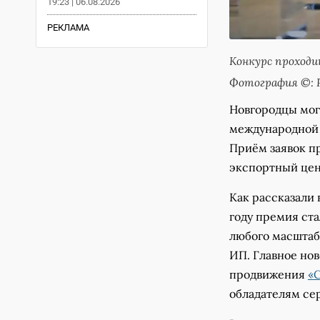
19:23 | 06.08.2026
РЕКЛАМА
Конкурс проходи
Фотография ©: 
Новгородцы мог
международной 
Приём заявок п
экспортный цен
Как рассказали 
году премия ст
любого масштаб
ИП. Главное но
продвижения
«С
обладателям се