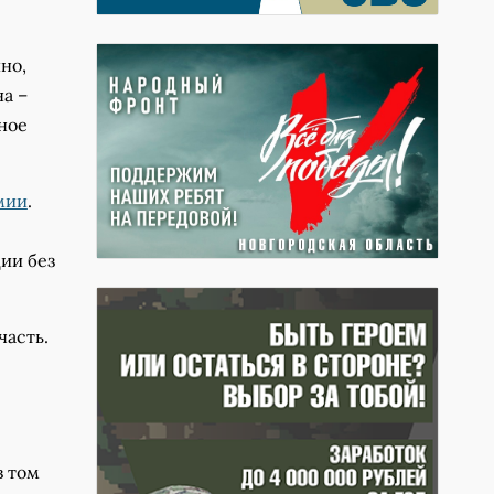
но,
а –
ное
мии
.
ии без
часть.
в том