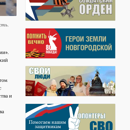
сть.
ии».
ский
этом
с
тва и
ва