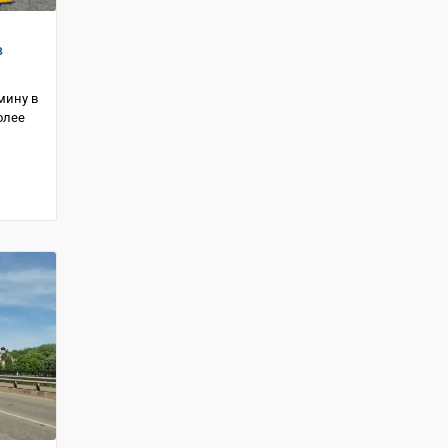
в
мину в
олее