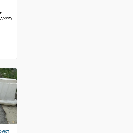
е
дорогу
ируют