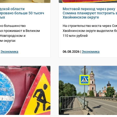
дской области
Мостовой переход через реку
ировано больше 50 тысяч
Сомина планируют построить 
тых
Хвойнинском округе
но большинство
На строительство моста через Со
ых проживают в Великом
Хвойнинском округе выделили б
 Новгородском и
110 млн рублей
м округах
|
Экономика
06.08.2026 |
Экономика