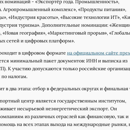
ых номинаций - «Экспортёр года. Промышленность»,
а. Агропромышленный комплекс», «Продукты питания»,
ы», «Индустрия красоты», «Высокие технологии ИТ», «Ки
дустрия туризма». Дополнительные номинации: «Женщин
, «Новая география», «Маркетинговый прорыв», «Глобаль
вых сетей и цифровых платформ».
проходит в цифровом формате
на официальном сайте пре
уется минимальный пакет документов: ИНН и выписка из
П). К участию допускаются только российские организац
 по налогам.
т в два этапа: отбор в федеральных округах и финальная 
портный центр является государственным институтом,
живает несырьевой неэнергетический экспорт. Он
компаниям из различных отраслей как финансовую, так и
омощь на всех этапах выхода на международные рынки, 