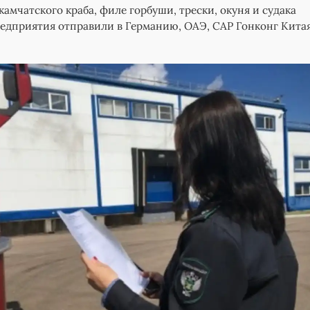
амчатского краба, филе горбуши, трески, окуня и судака
едприятия отправили в Германию, ОАЭ, САР Гонконг Китая