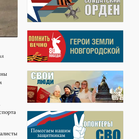
ия
нны
м
а
спорта
иалисты