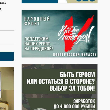
ным
.