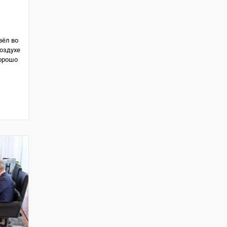
вёл во
оздухе
хорошо