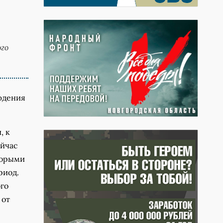
го
юдения
, к
ейчас
торыми
риод.
го
 от