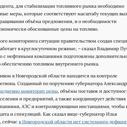
идента, для стабилизации топливного рынка необходимо
ные меры, которые соответствуют масштабу текущих выз
наращивании объёма предложения, и о необходимости
ономически обоснованные цены на топливо.
ного мониторинга ситуации правительством создан спец
аботает в круглосуточном режиме, – сказал Владимир Пут
о с нефтяными компаниями подготовлены дополнитель
 обеспечению топливом внутреннего рынка.
ивом в Новгородской области находится на контроле
региона. Созданный по поручению губернатора Александ
жедневно мониторит цены
, объёмы поставок и доступнос
селения и предприятий, а также координирует действия
аниями, АЗС и контролирующими инстанциями, чтобы 
ита и спекуляций. Как сказал вице-губернатор Илья
, сейчас
в Новгородской области нет системного дефици