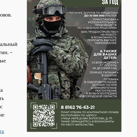
овов.
иальный
ин. –
ные
ра
ть
 с
не
та