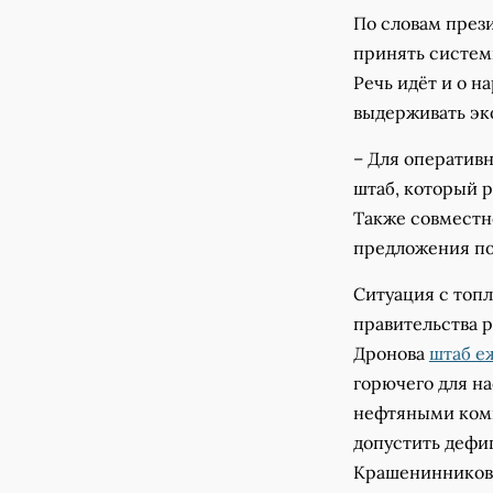
По словам през
принять систем
Речь идёт и о 
выдерживать эк
– Для оператив
штаб, который р
Также совместн
предложения по
Ситуация с топл
правительства 
Дронова
штаб е
горючего для на
нефтяными комп
допустить дефиц
Крашенинников