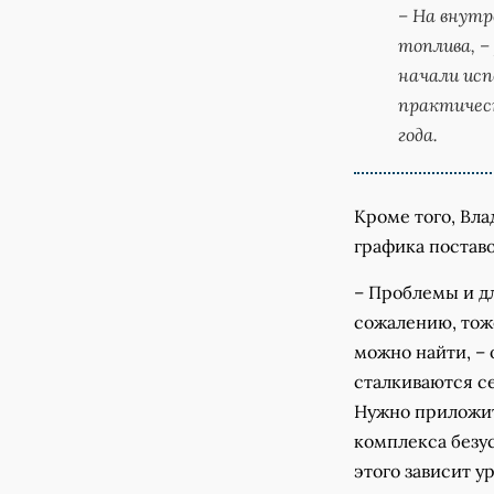
– На внутр
топлива, –
начали исп
практичес
года.
Кроме того, Вл
графика поставо
– Проблемы и дл
сожалению, тоже
можно найти, – 
сталкиваются с
Нужно приложит
комплекса безу
этого зависит у