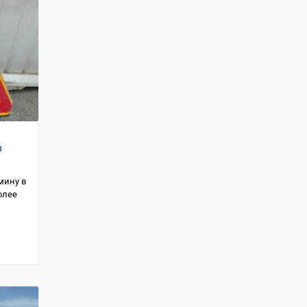
в
мину в
олее