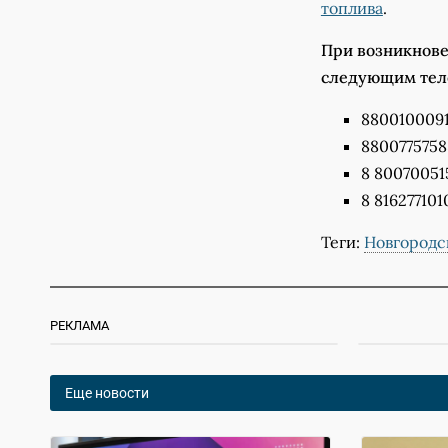
топлива
.
При возникнове
следующим тел
8800100091
8800775758
8 80070051
8 81627710
Теги:
Новгородс
РЕКЛАМА
Еще новости