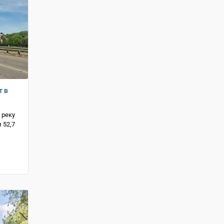
т в
 реку
 52,7