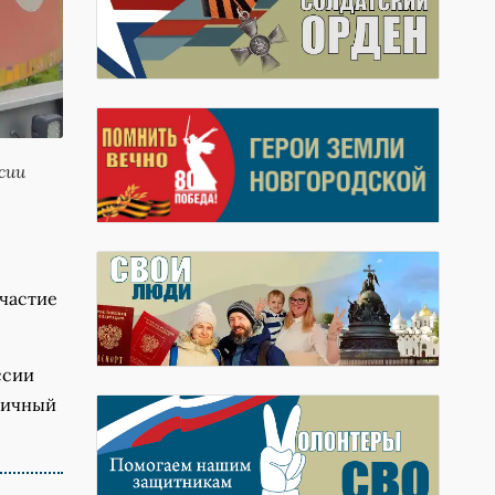
сии
участие
ссии
огичный