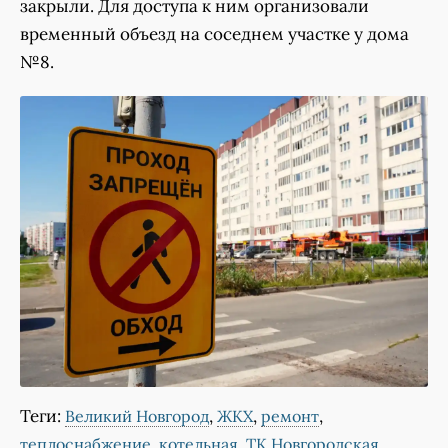
закрыли. Для доступа к ним организовали
временный объезд на соседнем участке у дома
№8.
Теги:
,
,
,
Великий Новгород
ЖКХ
ремонт
,
,
,
теплоснабжение
котельная
ТК Новгородская