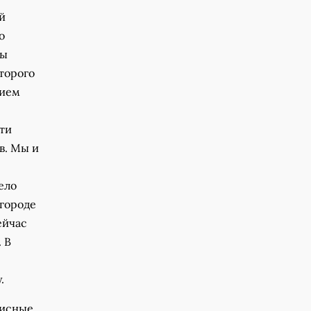
й
о
Мы
торого
тием
сти
в. Мы и
ело
вгороде
ейчас
 В
.
писные