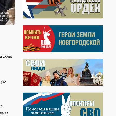
в ходе
рую
ие
жь и