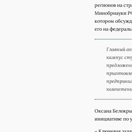
регионов на ст
Минобрнауки РФ
котором обсужд
его на федераль
Главный ак
кампус сту
предложенн
приготовле
предприним
компетенц
Оксана Белокры
инициативе по 
– Ключевая зада