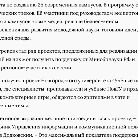
ота по созданию 25 современных кампусов. В программу 
ческих треков. Её участники под руководством эксперто
ети кампусов новые медиа, решали бизнес-кейсы,
решения для развития молодёжной науки, готовили идеи 
усной среды.
реков стал ряд проектов, предложенных для реализации
ый из них мог получить поддержку от Минобрнауки РФ и
 регионов-участников сессии.
 получил проект Новгородского университета «Учёные и
, где специалисты, преподаватели и учёные НовГУ в пр
 компьютерные игры, общаются со зрителями в чате и
ичные темы.
регионов выразили желание присоединиться к проекту, –
льник Управления информации и коммуникационной пол
в Дидковский. – Это максимальный показатель поддержк