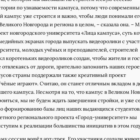
тории по узнаваемости кампуса, потому что современны
й кампус уже строится и важно, чтобы люди понимали ег
Великого Новгорода и региона в целом, – сказала она. – 
кт новгородского университета «Лица кампуса», суть ко
 медийных экранах города выпускать видеоролики с учас
ерситета, молодых учёных и преподавателей, строителей
кл коротеньких видеороликов создан, чтобы жители и го
е отвлекаясь от дороги, зрительно запомнить наших герое
пусов страны поддержали также креативный проект
чёные играют». Считаю, он станет отличным вкладом в д
шего кампуса. Несмотря на то, что кампус в Великом Но
роиться, мы не будем ждать завершения стройки, и уже с
по формированию базы лиц наших выдающихся студентов.
етного регионального проекта «Город-университет» мы
ступим к реализации большинства инициатив в этом году
мму сессии вошёл арт-трек. Его участники создали живо