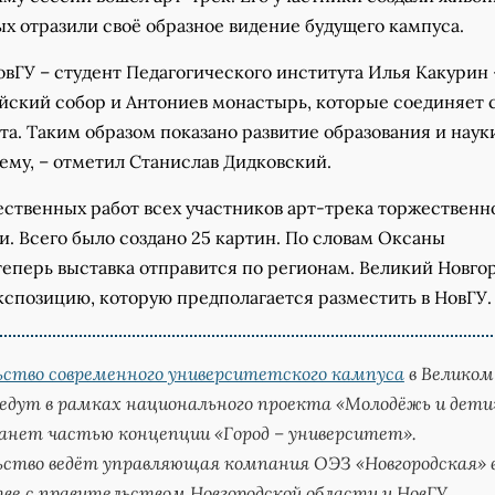
ых отразили своё образное видение будущего кампуса.
овГУ – студент Педагогического института Илья Какурин 
йский собор и Антониев монастырь, которые соединяет 
а. Таким образом показано развитие образования и наук
ему, – отметил Станислав Дидковский.
ественных работ всех участников арт-трека торжественн
. Всего было создано 25 картин. По словам Оксаны
теперь выставка отправится по регионам. Великий Новго
кспозицию, которую предполагается разместить в НовГУ.
ство современного университетского кампуса
в Великом
ведут в рамках национального проекта «Молодёжь и дети
анет частью концепции «Город – университет».
ство ведёт управляющая компания ОЭЗ «Новгородская» 
е с правительством Новгородской области и НовГУ.