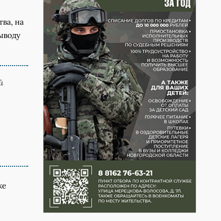
ва, на
ыводу
й
же