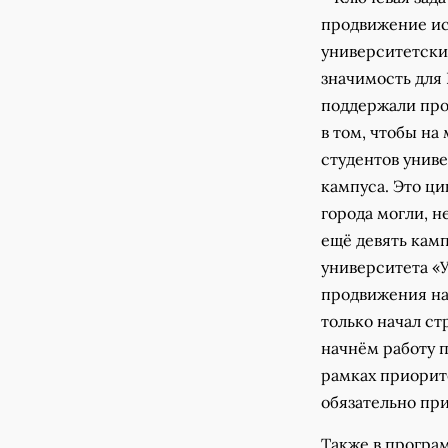
продвижение ис
университетски
значимость для 
поддержали прое
в том, чтобы на
студентов унив
кампуса. Это ци
города могли, н
ещё девять кам
университета «У
продвижения на
только начал ст
начнём работу 
рамках приорит
обязательно при
Также в програ