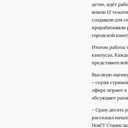
дети», идёт раб
вошли 12 темати
создавали для с
прорабатывали 
городской камп
Итогом работы т
кампусах. Кажд
представителей
Высокую оценку
– серия стримов
эфире играют в
обсуждают разл
– Сразу десять 
рассказал нача
НовГУ Станисла