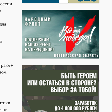
сессии
в
для
 в
грают»
ямом
итики
и от