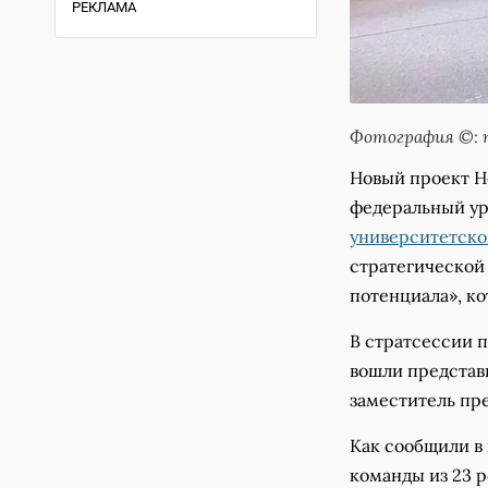
РЕКЛАМА
Фотография ©: п
Новый проект Н
федеральный ур
университетско
стратегической
потенциала», ко
В стратсессии п
вошли представи
заместитель пр
Как сообщили в
команды из 23 р