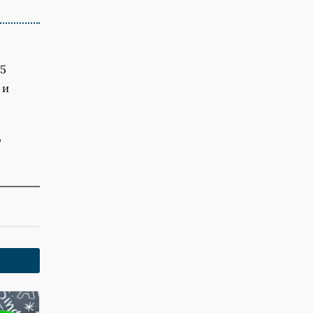
25
 и
,