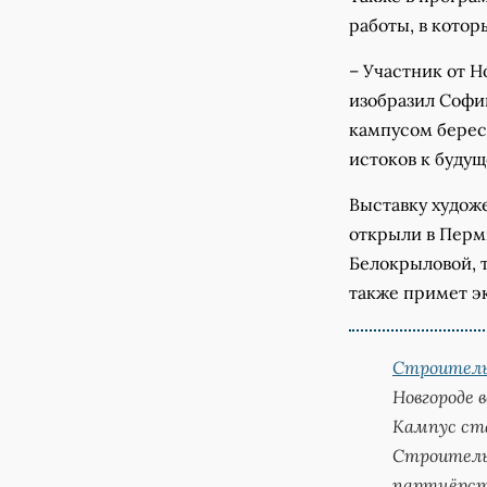
работы, в котор
– Участник от Н
изобразил Софи
кампусом берест
истоков к будущ
Выставку худож
открыли в Перми
Белокрыловой, 
также примет э
Строитель
Новгороде 
Кампус ст
Строитель
партнёрств