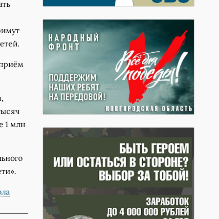
ать
римут
етей.
 приём
,
тысяч
 1 млн
льного
ти».
ола