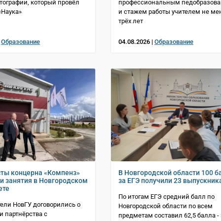
тографии, который провёл
профессиональным педобразов
«Наука»
и стажем работы учителем не ме
трёх лет
|
Образование
04.08.2026 |
Образование
ты концерна «Компенз»
В Новгородской области 100 б
ти занятия в Новгородском
за ЕГЭ получили 23 выпускник
ете
По итогам ЕГЭ средний балл по
ели НовГУ договорились о
Новгородской области по всем
 партнёрства с
предметам составил 62,5 балла - 