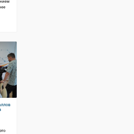
анием
нее
аллов
а
это