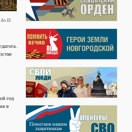
до 15
дагога.
рстве
ой год
ия в