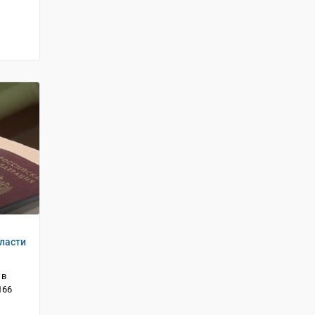
ласти
 в
166