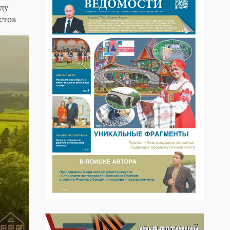
оду
стов