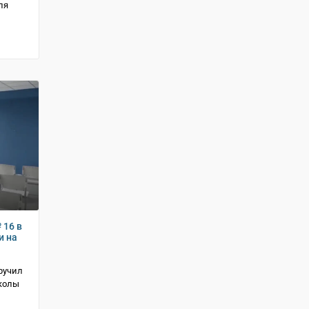
ля
 16 в
и на
ручил
колы