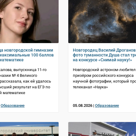
а новгородской гимназии
Новгородец Василий Дроганов
максимальные 100 баллов
фото туманности Душа стал т
 математике
на конкурсе «Снимай науку!»
алова, выпускница 11-го
Новгородский астроном-любител
назии № 4 Великого
призёром российского конкурса
 рассказала, как ей удалось
научной фотографии, который пр
ысший результат на ЕГЭ по
телеканал «Наука»
й математике
|
Образование
05.08.2026 |
Образование