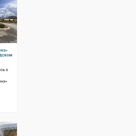
енз»
одском
сь о
енз»