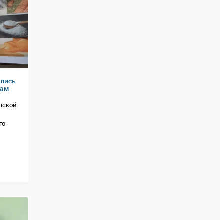
ились
там
чской
го