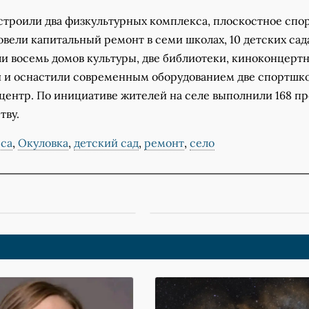
остроили два физкультурных комплекса, плоскостное спо
вели капитальный ремонт в семи школах, 10 детских сад
и восемь домов культуры, две библиотеки, киноконцерт
и и оснастили современным оборудованием две спортшк
центр. По инициативе жителей на селе выполнили 168 пр
тву.
сса
,
Окуловка
,
детский сад
,
ремонт
,
село