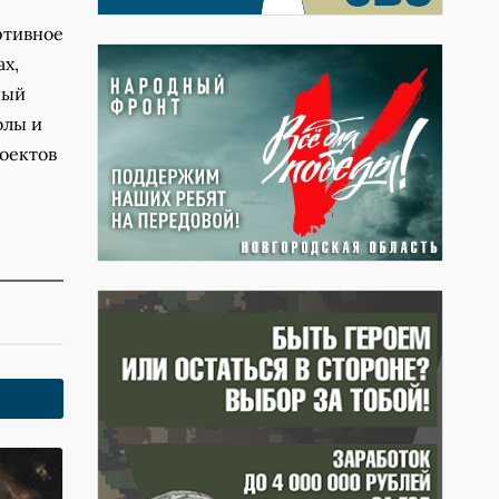
ртивное
ах,
ный
олы и
оектов