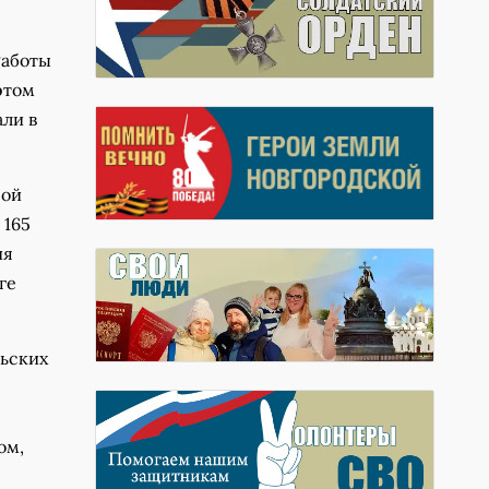
Работы
этом
али в
рой
 165
ия
ге
льских
ом,