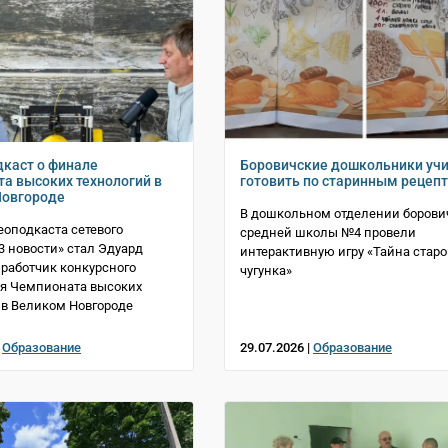
каст о финале
Боровичские дошкольники уч
а высоких технологий в
готовить по старинным рецеп
Новгороде
В дошкольном отделении борови
еоподкаста сетевого
средней школы №4 провели
3 новости» стал Эдуард
интерактивную игру «Тайна старо
зработчик конкурсного
чугунка»
я Чемпионата высоких
 в Великом Новгороде
|
Образование
29.07.2026 |
Образование