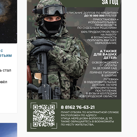
 с
ретьим
ь стал
овёл