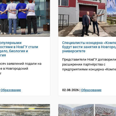
опулярными
Специалисты концерна «Комп
остями в НовГУ стали
будут вести занятия в Новгор
дело, биология и
университете
гия
Представители НовГУ договорили
ысяч заявлений подали на
расширении партнёрства с
е в Новгородский
предприятиями концерна «Комп
т
|
Образование
02.08.2026 |
Образование