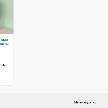
 сада
ен на
йчас
Мы в соцсетях