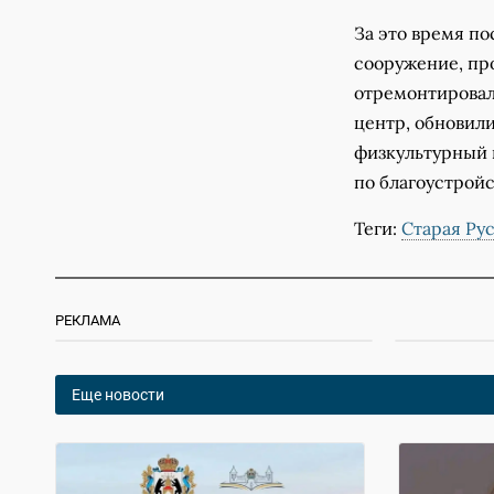
За это время п
сооружение, про
отремонтировал
центр, обновил
физкультурный 
по благоустройс
Теги:
Старая Ру
РЕКЛАМА
Еще новости