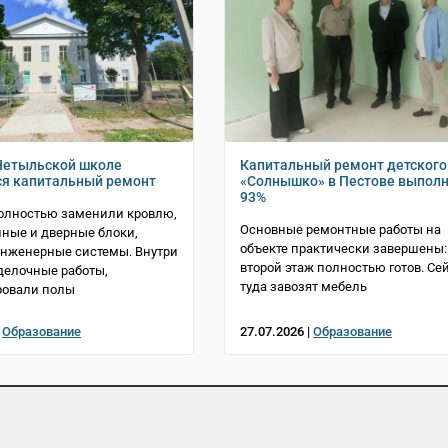
Нетыльской школе
Капитальный ремонт детского
я капитальный ремонт
«Солнышко» в Пестове выполн
93%
олностью заменили кровлю,
Основные ремонтные работы на
нные и дверные блоки,
объекте практически завершены:
инженерные системы. Внутри
второй этаж полностью готов. Се
делочные работы,
туда завозят мебель
ровали полы
|
Образование
27.07.2026 |
Образование