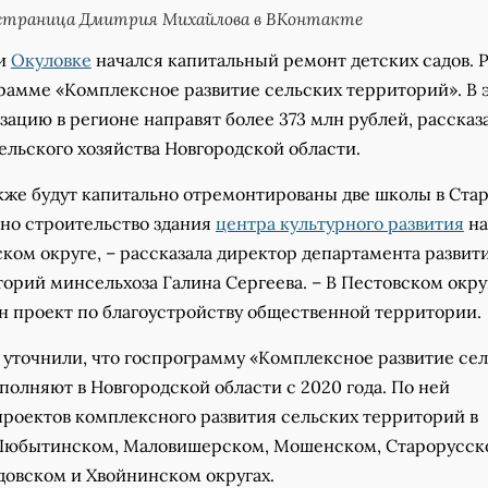
страница Дмитрия Михайлова в ВКонтакте
 и
Окуловке
начался капитальный ремонт детских садов. 
грамме «Комплексное развитие сельских территорий». В 
изацию в регионе направят более 373 млн рублей, рассказ
ельского хозяйства Новгородской области.
акже будут капитально отремонтированы две школы в Ста
ено строительство здания
центра культурного развития
на
ком округе, – рассказала директор департамента развит
орий минсельхоза Галина Сергеева. – В Пестовском окру
ан проект по благоустройству общественной территории.
 уточнили, что госпрограмму «Комплексное развитие се
олняют в Новгородской области с 2020 года. По ней
проектов комплексного развития сельских территорий в
Любытинском, Маловишерском, Мошенском, Старорусск
довском и Хвойнинском округах.