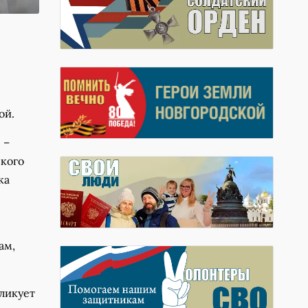
ой.
 –
ского
ка
ам,
бликует