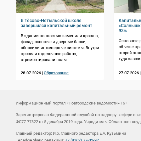
В Тёсово-Нетыльской школе
Капитальн
завершился капитальный ремонт
«Солнышко
93%
В здании полностью заменили кровлю,
Основные 
фасад, оконные и дверные блоки,
объекте пр
обновили инженерные системы. Внутри
второй эта
провели отделочные работы,
туда завоз
отремонтировали полы
28.07.2026 |
Образование
27.07.2026 
Информационный портал «Новгородские ведомости» 16+
Зарегистрирован Федеральной службой по надзору в сфере св
ФС77-77322 от 5 декабря 2019 года. Учредитель: Областное г
Главный редактор: И.о. главного редактора Е.А. Кузьмина
Телефон/факс редакции:
+7 (8162) 77-32-92