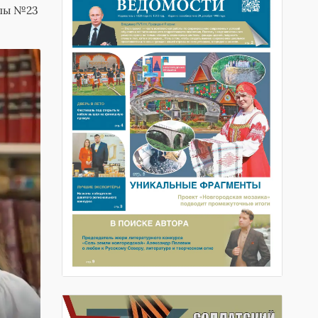
олы №23