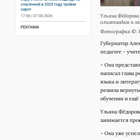
спасённой в 2023 году тройни
сирот
Ульяна Фёдорова
17:56 | 07.08.2026
олимпиадам и з
РЕКЛАМА
Фотография ©: К
Губернатор Алек
педагоге – учи
– Она представ
написал глава р
языка и литерат
решила вернутьс
обучении и ещё 
Ульяна Фёдоров
занимается про
– Она уже успел