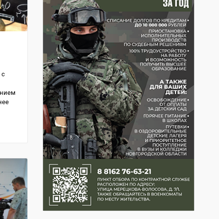
 с
анием
нее