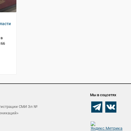
ласти
 в
166
Мы в соцсетях
егистрации СМИ Эл №
муникаций»