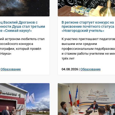
ц Василий Дроганов с
В регионе стартует конкурс на
нности Душа стал третьим
присвоение почётного статуса
се «Снимай науку!»
«Новгородский учитель»
ий астроном-любитель стал
К участию приглашают педагогов
оссийского конкурса
высшим или средним
тографии, который провёл
профессиональным педобразов
«Наука»
и стажем работы учителем не ме
трёх лет
|
Образование
04.08.2026 |
Образование