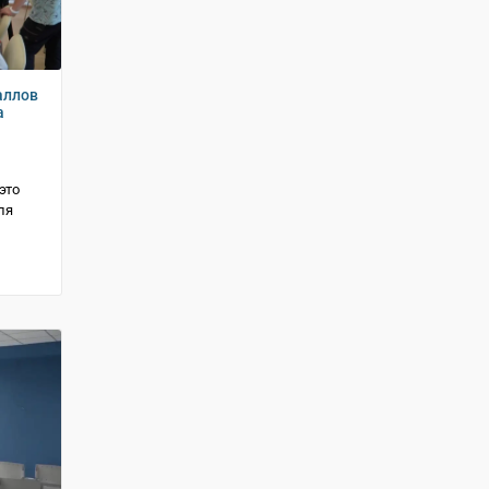
аллов
а
это
ля