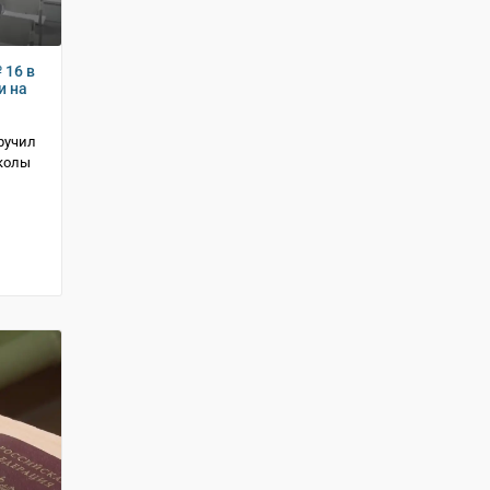
 16 в
и на
ручил
колы