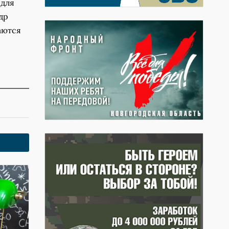
 для
др
аются