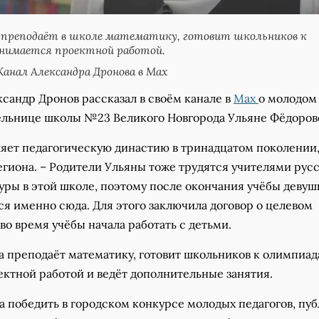
 преподаёт в школе математику, готовит школьников к
анимается проектной работой.
анал Александра Дронова в Max
сандр Дронов рассказал в своём канале в
Max
о молодом
тельнице школы №23 Великого Новгорода Ульяне Фёдоров
ляет педагогическую династию в тринадцатом поколении,
егиона. – Родители Ульяны тоже трудятся учителями рус
уры в этой школе, поэтому после окончания учёбы девуш
я именно сюда. Для этого заключила договор о целевом
во время учёбы начала работать с детьми.
а преподаёт математику, готовит школьников к олимпиад
ектной работой и ведёт дополнительные занятия.
а победить в городском конкурсе молодых педагогов, пу