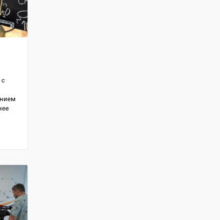
 с
анием
нее