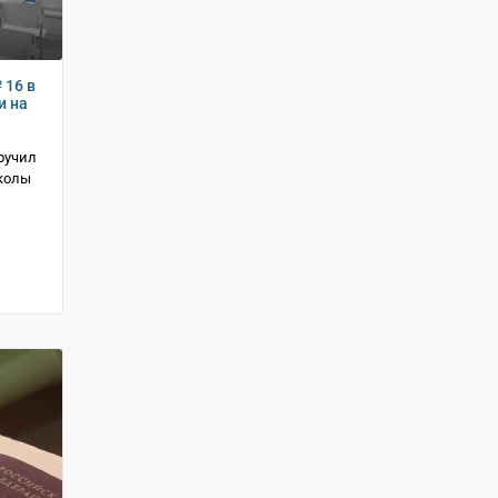
 16 в
и на
ручил
колы