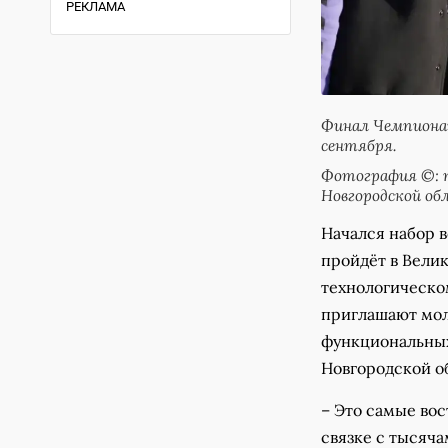
РЕКЛАМА
Финал Чемпионат
сентября.
Фотография ©: п
Новгородской об
Начался набор 
пройдёт в Велик
технологическо
приглашают моло
функциональных
Новгородской о
– Это самые во
связке с тысяча