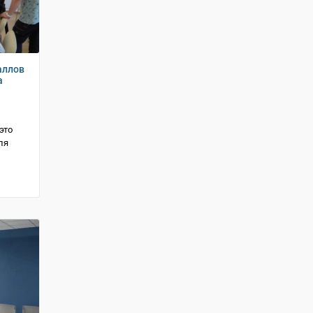
аллов
а
это
ля