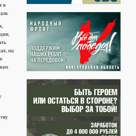
я в
цов.
к,
ции,
ать
ах, на
ие
оких
у
тву