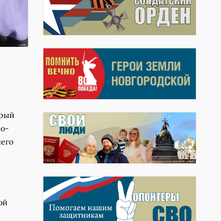
орый
но-
него
ой