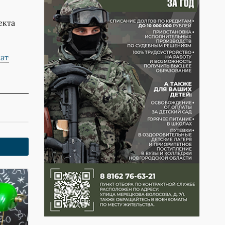
екта
ат