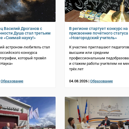
ц Василий Дроганов с
В регионе стартует конкурс на
нности Душа стал третьим
присвоение почётного статуса
се «Снимай науку!»
«Новгородский учитель»
ий астроном-любитель стал
К участию приглашают педагогов
оссийского конкурса
высшим или средним
тографии, который провёл
профессиональным педобразов
«Наука»
и стажем работы учителем не ме
трёх лет
|
Образование
04.08.2026 |
Образование