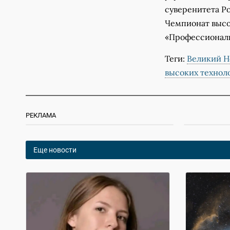
суверенитета Р
Чемпионат высо
«Профессионали
Теги:
Великий Н
высоких технол
РЕКЛАМА
Еще новости