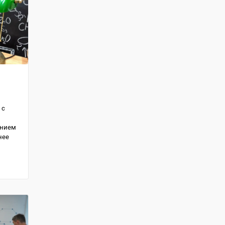
 с
анием
нее