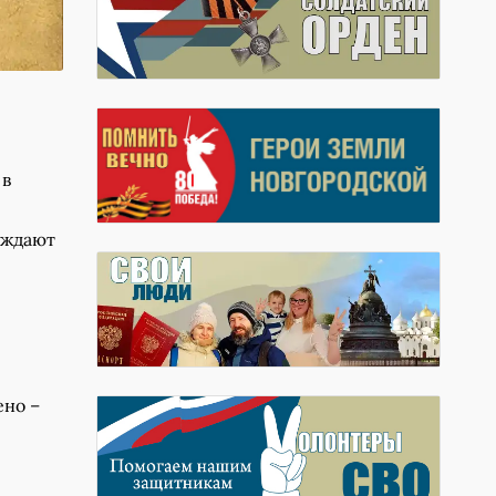
 в
суждают
ено –