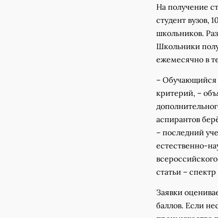
На получение ст
студент вузов, 
школьников. Ра
Школьники полу
ежемесячно в те
– Обучающийся 
критерий, – об
дополнительного
аспирантов берё
– последний уч
естественно-на
всероссийского
статьи – спектр
Заявки оценива
баллов. Если не