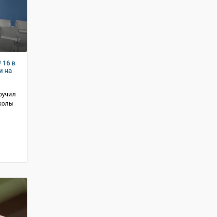
 16 в
и на
ручил
колы