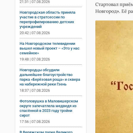
21:31 | 07.08.2026
Стартовал приё
Новгород». Её р
Новгородская область приняла
участие в стратсессии по
перепрофилированию детских
учреждений
20:42 | 07.08.2026
На Новгородском телевидении
вышел новый проект – «Это у нас
семейное»
19:48 | 07.08.2026
Новгородцы обсудили
дальнейшее благоустройство
парка «Берёзовая роща» и сквера
на набережной реки Гзень
18:37 | 07.08.2026
Фотоловушка в Маловишерском
округе запечатлела медведя из
спасённой в 2023 году тройни
сирот
17:56 | 07.08.2026
В Веряжском парке Великого