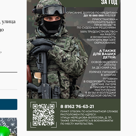
, улица
до
ы
,