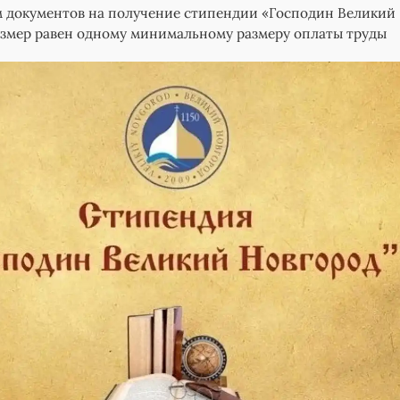
м документов на получение стипендии «Господин Великий
азмер равен одному минимальному размеру оплаты труды