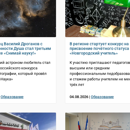
ц Василий Дроганов с
В регионе стартует конкурс на
нности Душа стал третьим
присвоение почётного статуса
се «Снимай науку!»
«Новгородский учитель»
ий астроном-любитель стал
К участию приглашают педагогов
оссийского конкурса
высшим или средним
тографии, который провёл
профессиональным педобразов
«Наука»
и стажем работы учителем не ме
трёх лет
|
Образование
04.08.2026 |
Образование