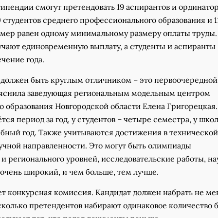
ипендии смогут претендовать 19 аспирантов и ординатор
10 студентов среднего профессионального образования и 1
змер равен одному минимальному размеру оплаты труды.
чают единовременную выплату, а студенты и аспиранты 
чение года.
должен быть круглым отличником – это первоочередной
ъяснила заведующая региональным модельным центром
 образования Новгородской области Елена Григорецкая.
тся период за год, у студентов – четыре семестра, у шко
ебный год. Также учитываются достижения в технической
учной направленности. Это могут быть олимпиады
 и регионального уровней, исследовательские работы, н
 очень широкий, и чем больше, тем лучше.
ет конкурсная комиссия. Кандидат должен набрать не ме
сколько претендентов набирают одинаковое количество б