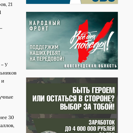
ов, 21
1
–
 – У
льников
 и
аучные
нее 30
аллов,