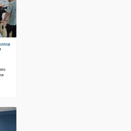
аллов
а
это
ля