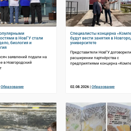
опулярными
Специалисты концерна «Комп
остями в НовГУ стали
будут вести занятия в Новгор
дело, биология и
университете
гия
Представители НовГУ договорили
ысяч заявлений подали на
расширении партнёрства с
е в Новгородский
предприятиями концерна «Комп
т
|
Образование
02.08.2026 |
Образование