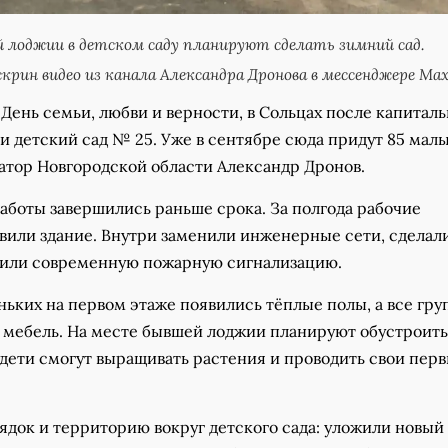
 лоджии в детском саду планируют сделать зимний сад.
крин видео из канала Александра Дронова в мессенджере Ма
в День семьи, любви и верности, в Сольцах после капитал
и детский сад № 25. Уже в сентябре сюда придут 85 мал
атор Новгородской области Александр Дронов.
работы завершились раньше срока. За полгода рабочие
вили здание. Внутри заменили инженерные сети, сделал
вили современную пожарную сигнализацию.
ьких на первом этаже появились тёплые полы, а все гр
 мебель. На месте бывшей лоджии планируют обустроить
е дети смогут выращивать растения и проводить свои пер
ядок и территорию вокруг детского сада: уложили новый