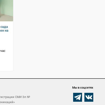
 сада
ен на
йчас
Мы в соцсетях
егистрации СМИ Эл №
муникаций»