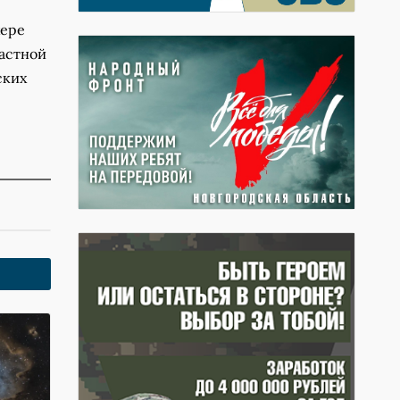
жере
ластной
ских