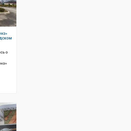
енз»
одском
сь о
енз»