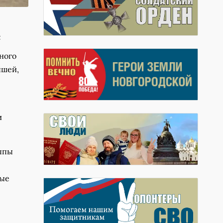
х
ьного
ышей,
и
уппы
вые