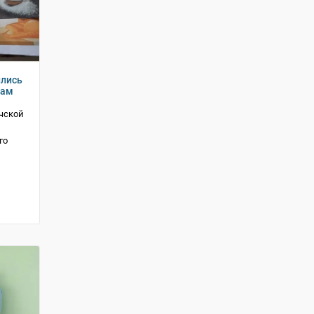
ились
там
чской
го