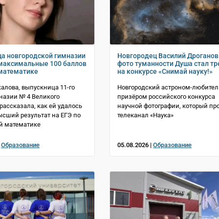
а новгородской гимназии
Новгородец Василий Дроганов
максимальные 100 баллов
фото туманности Душа стал т
 математике
на конкурсе «Снимай науку!»
алова, выпускница 11-го
Новгородский астроном-любител
назии № 4 Великого
призёром российского конкурса
 рассказала, как ей удалось
научной фотографии, который пр
ысший результат на ЕГЭ по
телеканал «Наука»
й математике
|
Образование
05.08.2026 |
Образование