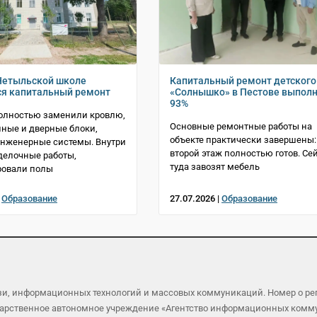
Нетыльской школе
Капитальный ремонт детского
я капитальный ремонт
«Солнышко» в Пестове выполн
93%
олностью заменили кровлю,
Основные ремонтные работы на
нные и дверные блоки,
объекте практически завершены:
инженерные системы. Внутри
второй этаж полностью готов. Се
делочные работы,
туда завозят мебель
ровали полы
|
Образование
27.07.2026 |
Образование
язи, информационных технологий и массовых коммуникаций. Номер о р
осударственное автономное учреждение «Агентство информационных ком