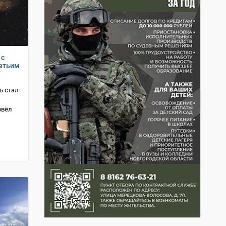
 с
ретьим
ь стал
овёл