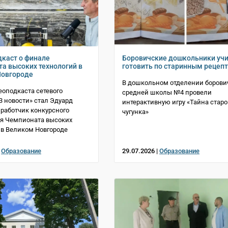
каст о финале
Боровичские дошкольники уч
а высоких технологий в
готовить по старинным рецеп
Новгороде
В дошкольном отделении борови
еоподкаста сетевого
средней школы №4 провели
3 новости» стал Эдуард
интерактивную игру «Тайна старо
зработчик конкурсного
чугунка»
я Чемпионата высоких
 в Великом Новгороде
|
Образование
29.07.2026 |
Образование