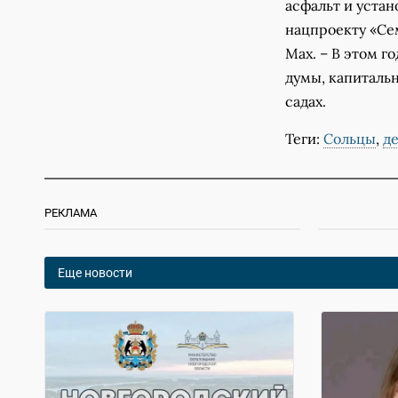
асфальт и устан
нацпроекту «Сем
Мах. – В этом г
думы, капиталь
садах.
Теги:
Сольцы
,
де
РЕКЛАМА
Еще новости