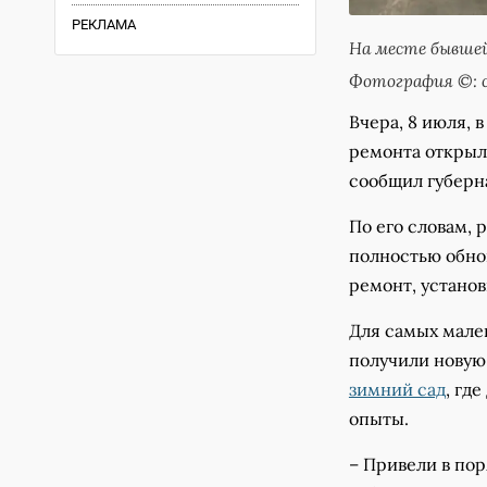
РЕКЛАМА
На месте бывшей
Фотография ©: с
Вчера, 8 июля, 
ремонта открыл
сообщил губерн
По его словам, 
полностью обно
ремонт, устано
Для самых мален
получили новую
зимний сад
, гд
опыты.
– Привели в пор