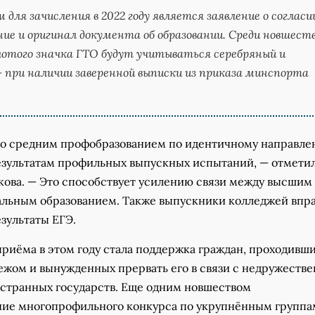
 для зачисления в 2022 году является заявление о согласи
ние и оригинал документа об образовании. Среди новшеств
отого значка ГТО будут учитываться серебряный и
– при наличии заверенной выписки из приказа минспорта
о средним профобразованием по идентичному направл
езультатам профильных выпускных испытаний, — отмети
кова. — Это способствует усилению связи между высшим
льным образованием. Также выпускники колледжей впр
зультаты ЕГЭ.
риёма в этом году стала поддержка граждан, проходивш
бежом и вынужденных прервать его в связи с недружеств
странных государств. Еще одним новшеством
ние многопрофильного конкурса по укрупнённым группа