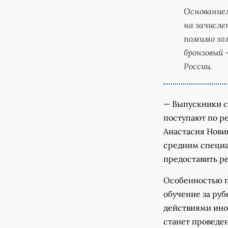
Основанием
на зачисле
помимо зол
бронзовый 
России.
— Выпускники с
поступают по р
Анастасия Нови
средним специа
предоставить ре
Особенностью п
обучение за ру
действиями ино
станет проведе