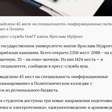
ыделено 45 мест на специальность «информационные сист
ие» в Полите
ресс-служба НовГУ имени Ярослава Мудрого
 государственном университете имени Ярослава Мудрог
приёмная кампания. Всего открыто 2356 мест: 2088 – на 
заочную, 35 – на очно-заочную. Из них 1424 места — в
специалитете, сообщили в пресс-служба вуза.
выделено 45 мест на специальность «информационные
раммирование» в Политехническом колледже с
м из регионального бюджета.
ля студентов доступны три новые направления подготовки
тика и электротехника», «документоведение и архивовед