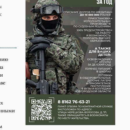
и
:
ению
ла
 и
аве
их
енными
м