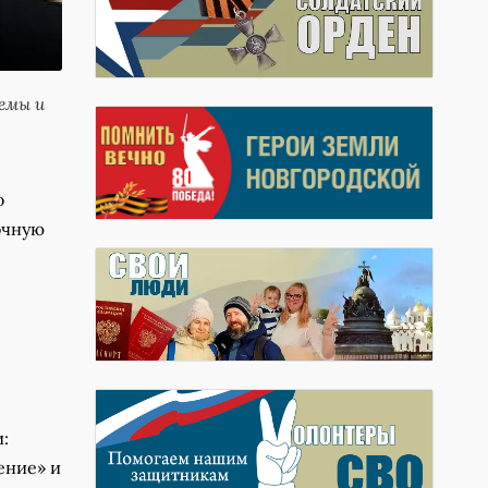
емы и
о
очную
:
ение» и