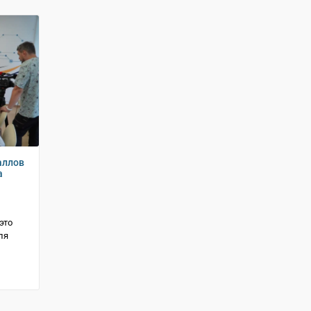
аллов
а
это
ля