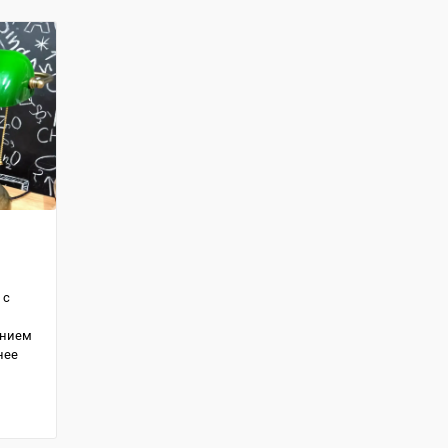
 с
анием
нее