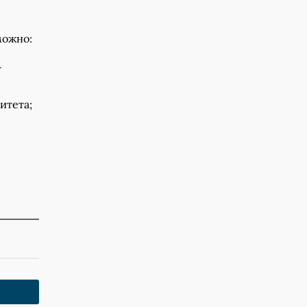
можно:
-
итета;