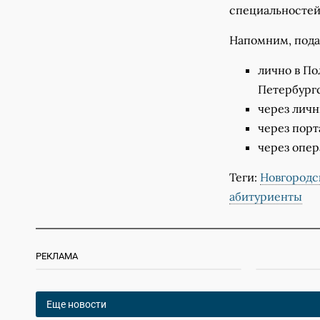
специальностей
Напомним, пода
лично в По
Петербург
через личн
через порт
через опер
Теги:
Новгородс
абитуриенты
РЕКЛАМА
Еще новости