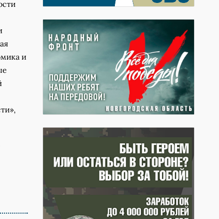
ости
и
ая
омика и
ые
й
ти»,
,