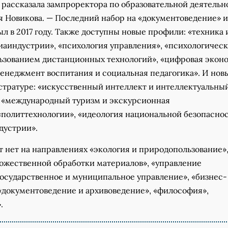
 рассказала зампроректора по образовательной деятельн
я Новикова. — Последний набор на «документоведение» и
 в 2017 году. Также доступны новые профили: «техника 
иаиндустрии», «психология управления», «психологическ
ьзованием дистанционных технологий», «цифровая экон
менеджмент воспитания и социальная педагогика». И нов
стратуре: «искусственный интеллект и интеллектуальны
, «международный туризм и экскурсионная
«политтехнологии», «идеология национальной безопаснос
дустрии».
 нет на направлениях «экология и природопользование»
дожественной обработки материалов», «управление
государственное и муниципальное управление», «бизнес-
«документоведение и архивоведение», «философия»,
.