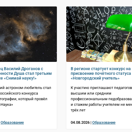
ц Василий Дроганов с
В регионе стартует конкурс на
нности Душа стал третьим
присвоение почётного статуса
се «Снимай науку!»
«Новгородский учитель»
ий астроном-любитель стал
К участию приглашают педагогов
оссийского конкурса
высшим или средним
тографии, который провёл
профессиональным педобразов
«Наука»
и стажем работы учителем не ме
трёх лет
|
Образование
04.08.2026 |
Образование