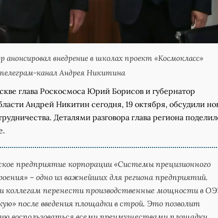
р анонсировал внедрение в школах проект «Космокласс»
телеграм-канал Андрея Никитина
оскве глава Роскосмоса Юрий Борисов и губернатор
ласти Андрей Никитин сегодня, 19 октября, обсудили но
рудничества. Деталями разговора глава региона поделил
е.
ское предприятие корпорации «Системы прецизионного
оения» – одно из важнейших для региона предприятий.
и коллегам перенести производственные мощности в ОЭ
кую» после введения площадки в строй. Это позволит
ию воспользоваться всеми преимуществами площадки,