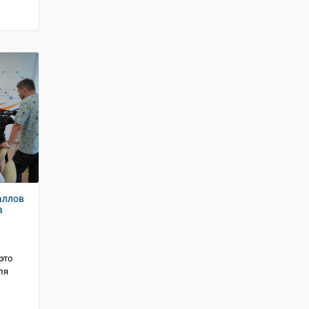
аллов
а
это
ля