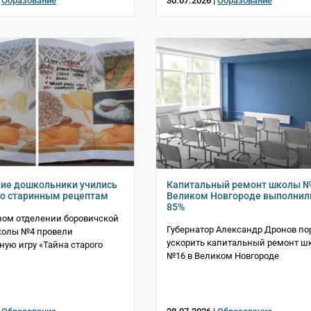
|
Образование
30.07.2026 |
Образование
ие дошкольники учились
Капитальный ремонт школы №
по старинным рецептам
Великом Новгороде выполнил
85%
ном отделении боровичской
Губернатор Александр Дронов по
колы №4 провели
ускорить капитальный ремонт ш
ную игру «Тайна старого
№16 в Великом Новгороде