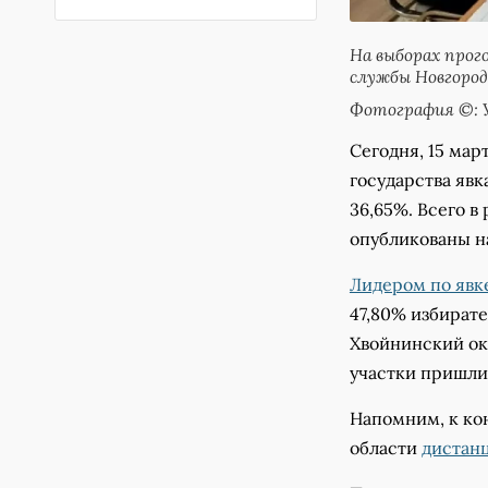
На выборах прог
службы Новгород
Фотография ©: У
Сегодня, 15 мар
государства явк
36,65%. Всего в
опубликованы н
Лидером по явк
47,80% избирате
Хвойнинский окр
участки пришли 
Напомним, к ко
области
дистанц