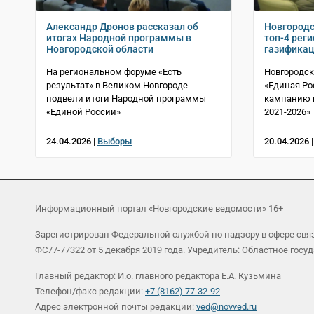
Александр Дронов рассказал об
Новгородс
итогах Народной программы в
топ-4 реги
Новгородской области
газифика
На региональном форуме «Есть
Новгородск
результат» в Великом Новгороде
«Единая Ро
подвели итоги Народной программы
кампанию 
«Единой России»
2021-2026»
24.04.2026 |
Выборы
20.04.2026 
Информационный портал «Новгородские ведомости» 16+
Зарегистрирован Федеральной службой по надзору в сфере св
ФС77-77322 от 5 декабря 2019 года. Учредитель: Областное г
Главный редактор: И.о. главного редактора Е.А. Кузьмина
Телефон/факс редакции:
+7 (8162) 77-32-92
Адрес электронной почты редакции:
ved@novved.ru