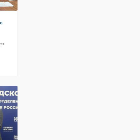
го
ия»