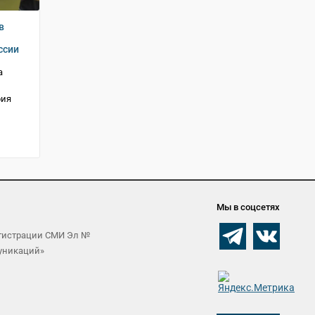
в
ссии
а
рия
Мы в соцсетях
егистрации СМИ Эл №
муникаций»