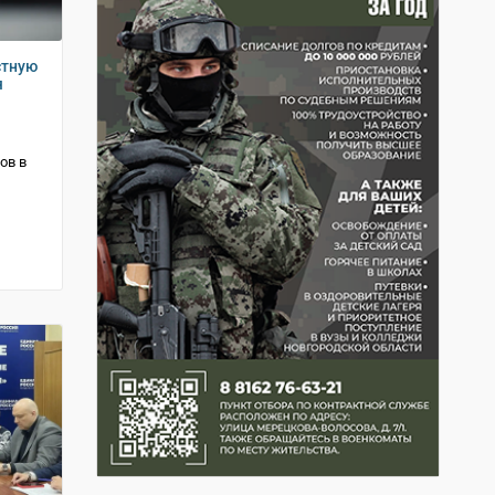
стную
я
ов в