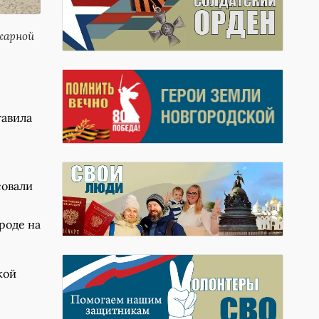
жарной
тавила
совали
роде на
кой