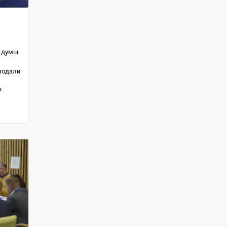
й думы
подали
Р