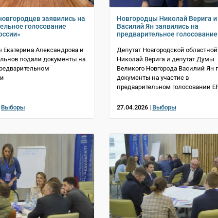
новгородцев заявились на
Новгородцы Николай Верига и
ельное голосование
Василий Ян заявились на
оссии»
предварительное голосование
 Екатерина Александрова и
Депутат Новгородской областно
льнов подали документы на
Николай Верига и депутат Думы
предварительном
Великого Новгорода Василий Ян 
ии
документы на участие в
предварительном голосовании Е
|
Выборы
27.04.2026 |
Выборы