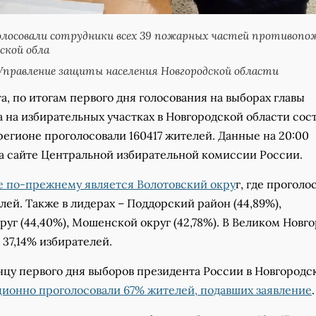
олосовали сотрудники всех 39 пожарных частей противопо
ской обла
правление защиты населения Новгородской области
та, по итогам первого дня голосования на выборах главы
а на избирательных участках в Новгородской области сос
 регионе проголосовали 160417 жителей. Данные на 20:00
а сайте Центральной избирательной комиссии России.
е по-прежнему является Волотовский окру
г, где проголо
лей. Также в лидерах – Поддорский район (44,89%),
уг (44,40%), Мошенской округ (42,78%). В Великом Новго
37,14% избирателей.
нцу первого дня выборов президента России в Новгородс
ионно проголосовали 67% жителей, подавших заявление
.