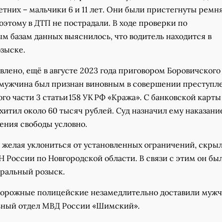
тних – мальчики 6 и 11 лет. Они были пристегнуты ремн
оэтому в ДТП не пострадали. В ходе проверки по
 базам данных выяснилось, что водитель находится в
зыске.
влено, ещё в августе 2023 года приговором Боровичского
 мужчина был признан виновным в совершении преступл
о части 3 статьи 158 УК РФ «Кража». С банковской карты
хитил около 60 тысяч рублей. Суд назначил ему наказание
ения свободы условно.
 желая уклониться от установленных ограничений, скрыл
 России по Новгородской области. В связи с этим он бы
еральный розыск.
 дорожные полицейские незамедлительно доставили мужч
ный отдел МВД России «Шимский».