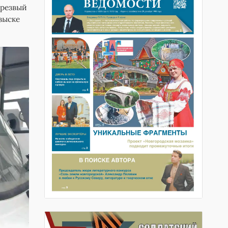
трезвый
зыске