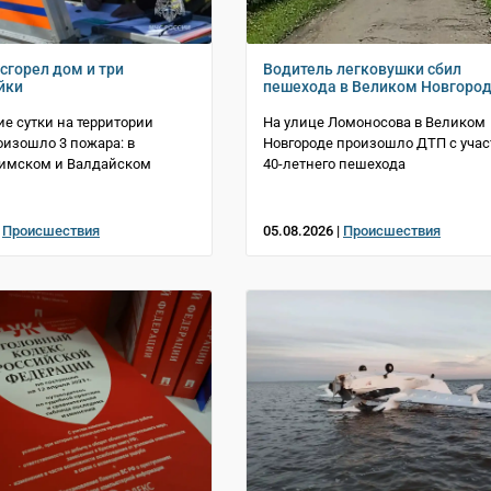
сгорел дом и три
Водитель легковушки сбил
йки
пешехода в Великом Новгоро
е сутки на территории
На улице Ломоносова в Великом
оизошло 3 пожара: в
Новгороде произошло ДТП с уча
Шимском и Валдайском
40-летнего пешехода
|
Происшествия
05.08.2026 |
Происшествия