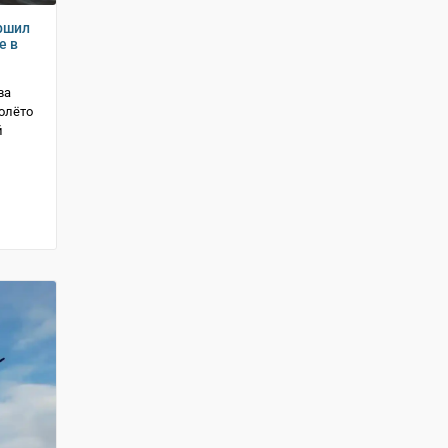
ршил
е в
ва
олёто
й