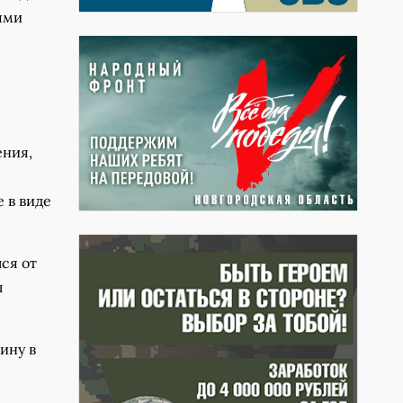
ями
ения,
 в виде
ся от
л
ину в