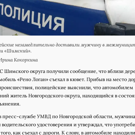
ейские незамедлительно доставили мужчину в межмуници
ии «Шимский».
Ирина Кокоркина
 Шимского округа получили сообщение, что вблизи дер
мобиль «Рено Логан» съехал в кювет. Прибыв на место д
происшествия, полицейские выяснили, что автомобилем
тний житель Новгородского округа, находящийся в состо
пьянения.
 в пресс-службе УМВД по Новгородской области, мужчин
 водительского удостоверения и утверждал, что употреб
того, как съехал с дороги. К слову, в автомобиле находил