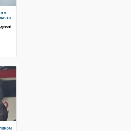
л о
ласти
одской
еликом