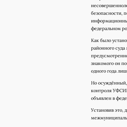
несовершенноле
безопасности, п
информационным
федеральном ро
Как было устано
районного суда
предусмотренног
знакомого он по
одного года лиш
Но осуждённый,
контроля УФСИН
объявлен в фед
Установив это,
межмуниципаль