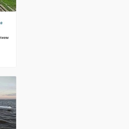
де
стием