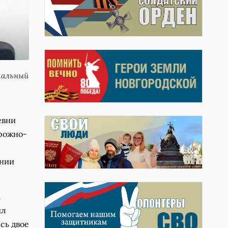
пальный
евни
орожно-
янии
а
ил
ись двое