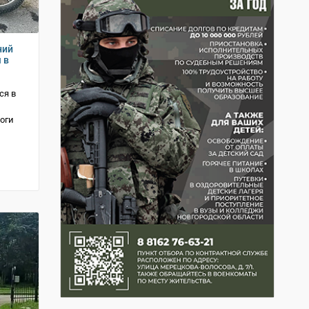
ний
 в
ся в
оги