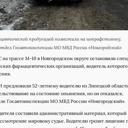
мацевтической продукцией поместили на штрафстоянку.
отдел Госавтоинспекции МО МВД России «Новгородский»
 на трассе М-10 в Новгородском округе остановили спе
йских фармацевтических организаций, водитель которого
ения.
 предложили 52-летнему водителю из Липецкой област
льствование на состояние опьянения, но он отказался,
еле Госавтоинспекции МО МВД России «Новгородский».
дителя составили административный материал, который
ассмотрение мировому судье. Водителю грозит лишение 