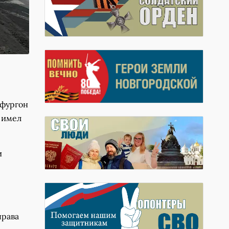
цфургон
 имел
и
права