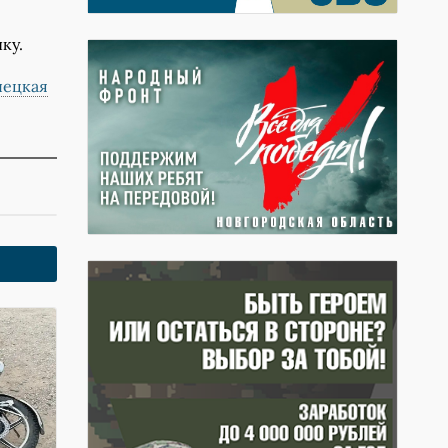
ку.
пецкая