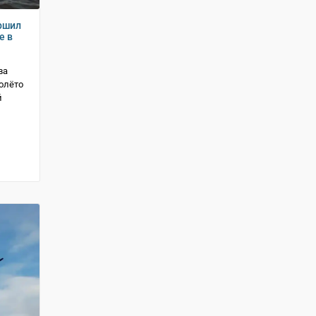
ршил
е в
ва
олёто
й