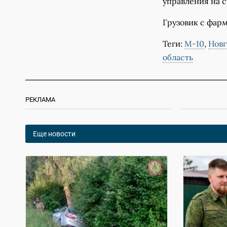
управления на с
Грузовик с фар
Теги:
М-10
,
Новг
область
РЕКЛАМА
Еще новости