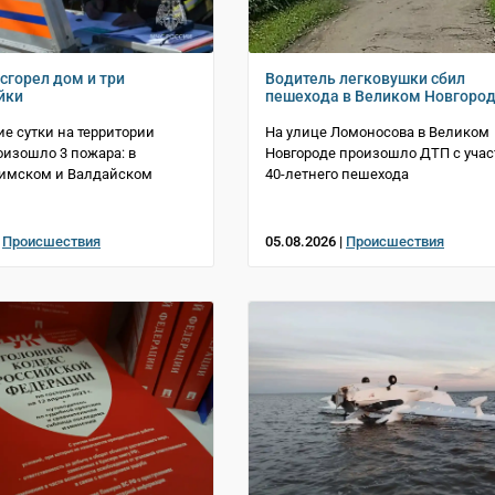
сгорел дом и три
Водитель легковушки сбил
йки
пешехода в Великом Новгоро
е сутки на территории
На улице Ломоносова в Великом
оизошло 3 пожара: в
Новгороде произошло ДТП с уча
Шимском и Валдайском
40-летнего пешехода
|
Происшествия
05.08.2026 |
Происшествия