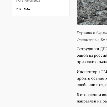
17:16 | 06.08.2026
РЕКЛАМА
Грузовик с фар
Фотография ©: 
Сотрудники ДПС
одной из росси
признаки опьян
Инспекторы ГАИ
пройти освидете
сообщили в отд
В отношении во
направлен на р