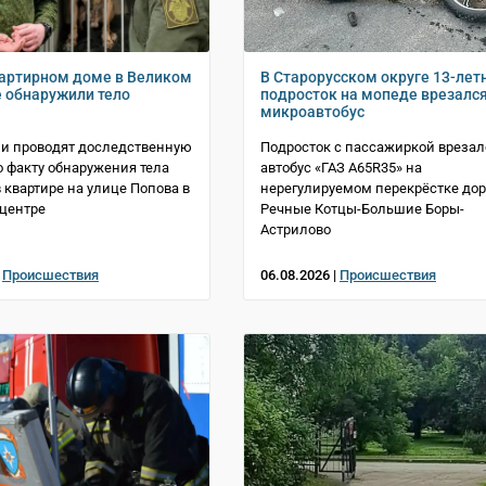
артирном доме в Великом
В Старорусском округе 13-лет
 обнаружили тело
подросток на мопеде врезался
микроавтобус
и проводят доследственную
Подросток с пассажиркой врезал
о факту обнаружения тела
автобус «ГАЗ A65R35» на
квартире на улице Попова в
нерегулируемом перекрёстке дор
центре
Речные Котцы-Большие Боры-
Астрилово
|
Происшествия
06.08.2026 |
Происшествия