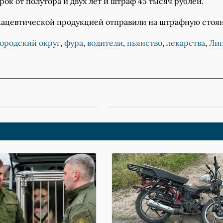
рок от полутора и двух лет и штраф 45 тысяч рублей.
мацевтической продукцией отправили на штрафную стоян
ородский округ
,
фура
,
водители
,
пьянство
,
лекарства
,
Ли