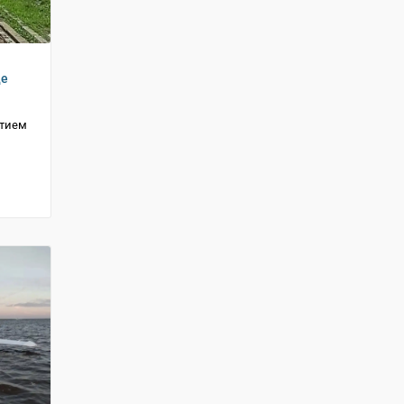
де
стием