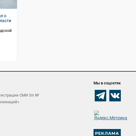
л о
ласти
одской
Мы в соцсетях
егистрации СМИ Эл №
муникаций»