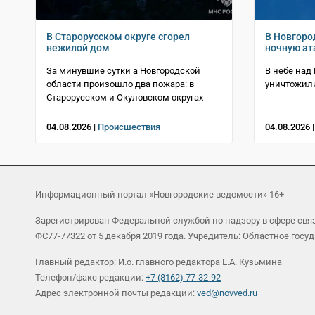
В Старорусском округе сгорел
В Новгоро
нежилой дом
ночную ат
За минувшие сутки а Новгородской
В небе над
области произошло два пожара: в
уничтожил
Старорусском и Окуловском округах
04.08.2026 |
Происшествия
04.08.2026 
Информационный портал «Новгородские ведомости» 16+
Зарегистрирован Федеральной службой по надзору в сфере св
ФС77-77322 от 5 декабря 2019 года. Учредитель: Областное г
Главный редактор: И.о. главного редактора Е.А. Кузьмина
Телефон/факс редакции:
+7 (8162) 77-32-92
Адрес электронной почты редакции:
ved@novved.ru