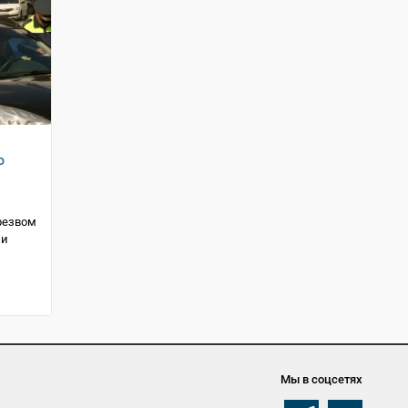
о
резвом
 и
Мы в соцсетях