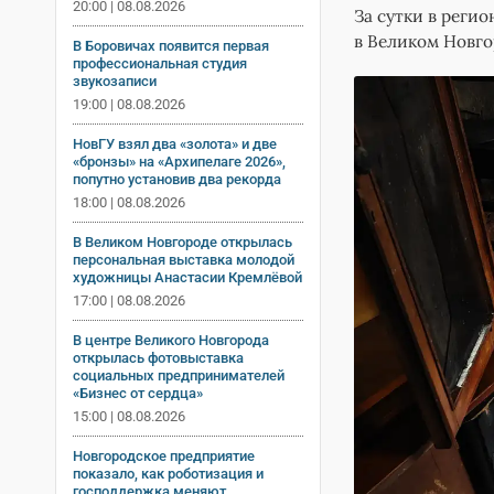
20:00 | 08.08.2026
За сутки в реги
в Великом Новго
В Боровичах появится первая
профессиональная студия
звукозаписи
19:00 | 08.08.2026
НовГУ взял два «золота» и две
«бронзы» на «Архипелаге 2026»,
попутно установив два рекорда
18:00 | 08.08.2026
В Великом Новгороде открылась
персональная выставка молодой
художницы Анастасии Кремлёвой
17:00 | 08.08.2026
В центре Великого Новгорода
открылась фотовыставка
социальных предпринимателей
«Бизнес от сердца»
15:00 | 08.08.2026
Новгородское предприятие
показало, как роботизация и
господдержка меняют