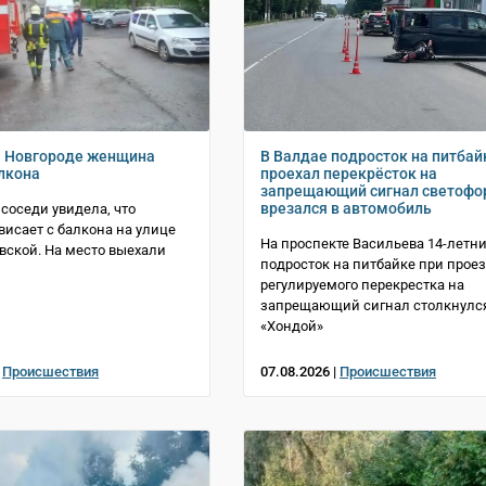
м Новгороде женщина
В Валдае подросток на питбай
алкона
проехал перекрёсток на
запрещающий сигнал светофо
врезался в автомобиль
 соседи увидела, что
исает с балкона на улице
На проспекте Васильева 14-летн
вской. На место выехали
подросток на питбайке при прое
регулируемого перекрестка на
запрещающий сигнал столкнулся
«Хондой»
|
Происшествия
07.08.2026 |
Происшествия