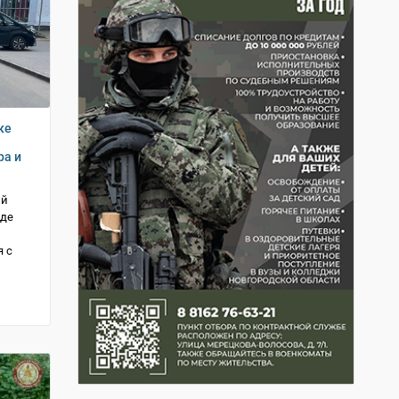
ке
ра и
ий
зде
 с