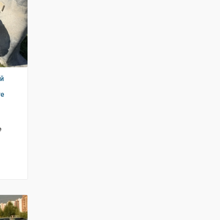
ий
ге
е