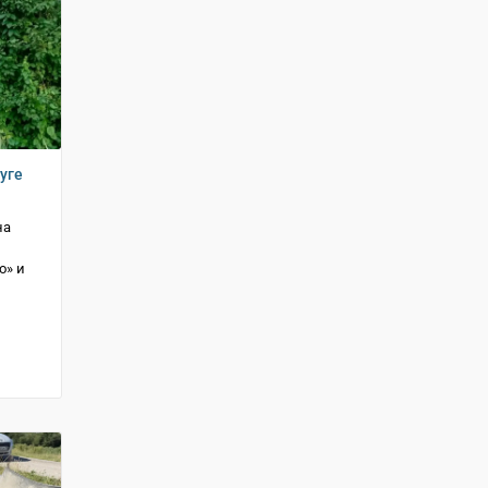
уге
на
о» и