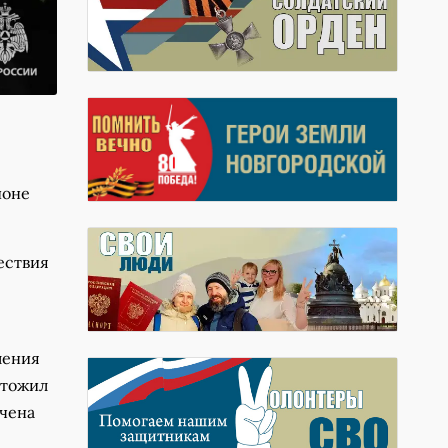
ионе
ествия
ления
чтожил
пчена