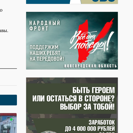
о
авы.