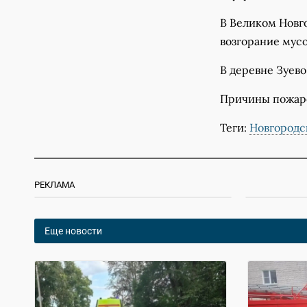
В Великом Новг
возгорание мус
В деревне Зуево
Причины пожаро
Теги:
Новгородс
РЕКЛАМА
Еще новости