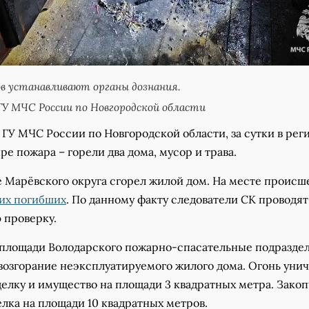
 устанавливают органы дознания.
У МЧС России по Новгородской области
ГУ МЧС России по Новгородской области, за сутки в рег
е пожара – горели два дома, мусор и трава.
е Марёвского округа сгорел жилой дом. На месте происш
их погибших
. По данному факту следователи СК проводят
 проверку.
а площади Володарского пожарно-спасательные подразде
возгорание неэксплуатируемого жилого дома. Огонь уни
елку и имущество на площади 3 квадратных метра. Зако
лка на площади 10 квадратных метров.