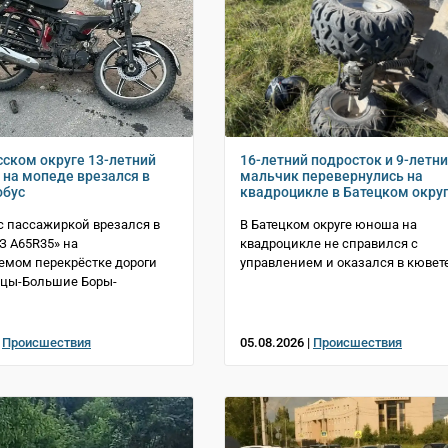
сском округе 13-летний
16-летний подросток и 9-летн
 на мопеде врезался в
мальчик перевернулись на
обус
квадроцикле в Батецком окру
с пассажиркой врезался в
В Батецком округе юноша на
АЗ A65R35» на
квадроцикле не справился с
емом перекрёстке дороги
управлением и оказался в кювет
тцы-Большие Боры-
|
Происшествия
05.08.2026 |
Происшествия