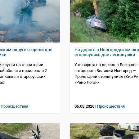
сском округе сгорели две
На дороге в Новгородском окр
йки
столкнулись две легковушки
е сутки на территории
У поворота на деревню Божонка 
ой области произошло 2
автодороге Великий Новгород —
Панковке и старорусских
Пролетарий столкнулись «Киа Ри
ах
«Рено Логан»
|
Происшествия
06.08.2026 |
Происшествия