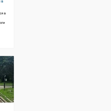
 в
ся в
оги