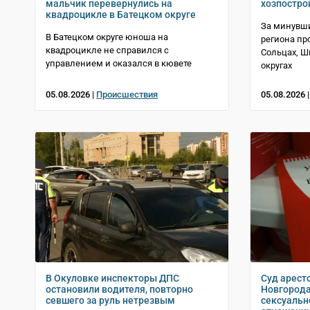
мальчик перевернулись на
хозпостро
квадроцикле в Батецком округе
За минувши
В Батецком округе юноша на
региона пр
квадроцикле не справился с
Сольцах, 
управлением и оказался в кювете
округах
05.08.2026 |
Происшествия
05.08.2026 
В Окуловке инспекторы ДПС
Суд арест
остановили водителя, повторно
Новгорода
севшего за руль нетрезвым
сексуальн