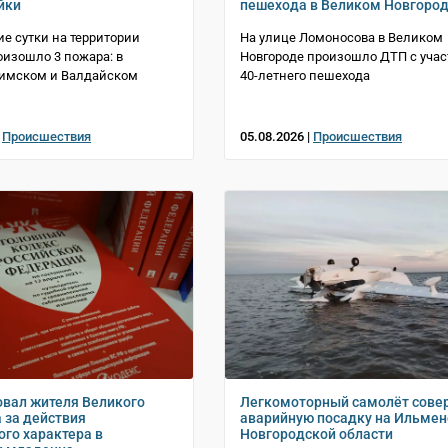
йки
пешехода в Великом Новгоро
е сутки на территории
На улице Ломоносова в Великом
оизошло 3 пожара: в
Новгороде произошло ДТП с уча
Шимском и Валдайском
40-летнего пешехода
|
Происшествия
05.08.2026 |
Происшествия
овал жителя Великого
Легкомоторный самолёт сове
 за действия
аварийную посадку на Ильмен
ого характера в
Новгородской области