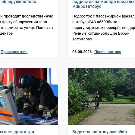
 обнаружили тело
подросток на мопеде врезался
микроавтобус
и проводят доследственную
Подросток с пассажиркой врезал
о факту обнаружения тела
автобус «ГАЗ A65R35» на
квартире на улице Попова в
нерегулируемом перекрёстке дор
центре
Речные Котцы-Большие Боры-
Астрилово
|
Происшествия
06.08.2026 |
Происшествия
сгорел дом и три
Водитель легковушки сбил