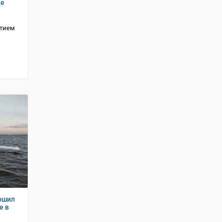
де
стием
ршил
е в