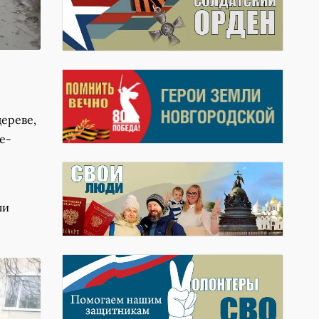
дереве,
е-
ли