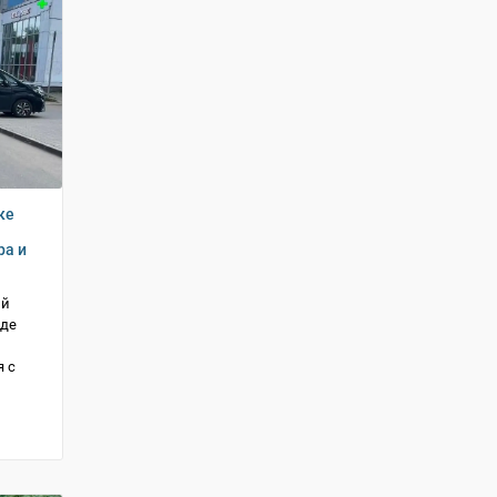
ке
ра и
ий
зде
 с