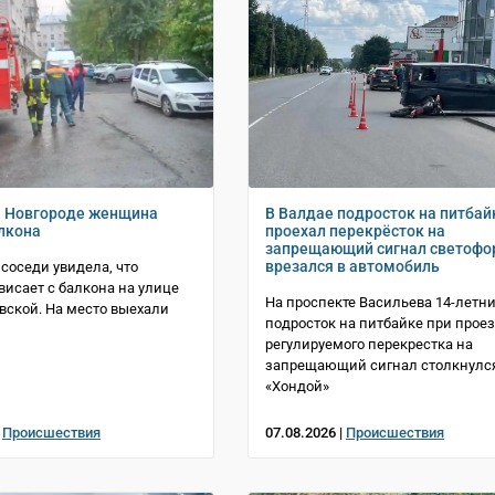
м Новгороде женщина
В Валдае подросток на питбай
алкона
проехал перекрёсток на
запрещающий сигнал светофо
врезался в автомобиль
 соседи увидела, что
исает с балкона на улице
На проспекте Васильева 14-летн
вской. На место выехали
подросток на питбайке при прое
регулируемого перекрестка на
запрещающий сигнал столкнулся
«Хондой»
|
Происшествия
07.08.2026 |
Происшествия