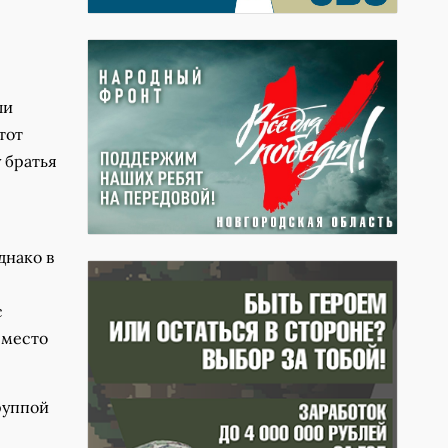
ли
тот
 братья
днако в
с
 место
руппой