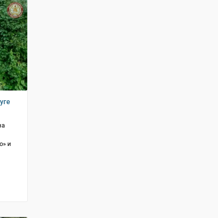
уге
на
о» и