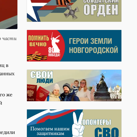
о части
иц в
ванных
го же
й
ледили