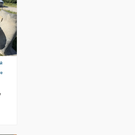
ий
ге
е