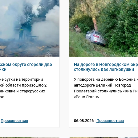
сском округе сгорели две
На дороге в Новгородском окр
йки
столкнулись две легковушки
е сутки на территории
У поворота на деревню Божонка 
ой области произошло 2
автодороге Великий Новгород —
Панковке и старорусских
Пролетарий столкнулись «Киа Ри
ах
«Рено Логан»
|
Происшествия
06.08.2026 |
Происшествия