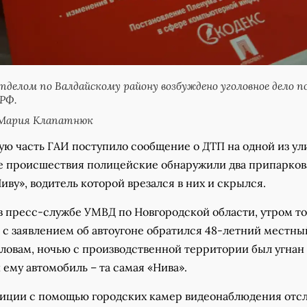
делом по Валдайскому району возбуждено уголовное дело п
 РФ.
Мария Клапатнюк
ую часть ГАИ поступило сообщение о ДТП на одной из ул
те происшествия полицейские обнаружили два припарко
иву», водитель которой врезался в них и скрылся.
в пресс-службе УМВД по Новгородской области, утром то
 с заявлением об автоугоне обратился 48-летний местны
словам, ночью с производственной территории был угнан
ему автомобиль – та самая «Нива».
иции с помощью городских камер видеонаблюдения отс