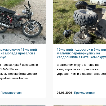
сском округе 13-летний
16-летний подросток и 9-летн
 на мопеде врезался в
мальчик перевернулись на
обус
квадроцикле в Батецком окру
с пассажиркой врезался в
В Батецком округе юноша на
АЗ A65R35» на
квадроцикле не справился с
емом перекрёстке дороги
управлением и оказался в кювет
тцы-Большие Боры-
|
Происшествия
05.08.2026 |
Происшествия