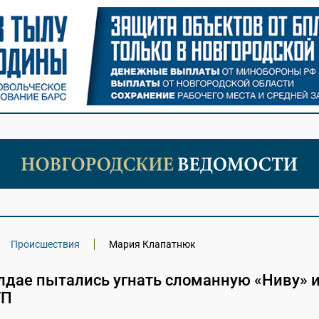
Происшествия
Мария Клапатнюк
лдае пытались угнать сломанную «Ниву» 
ТП