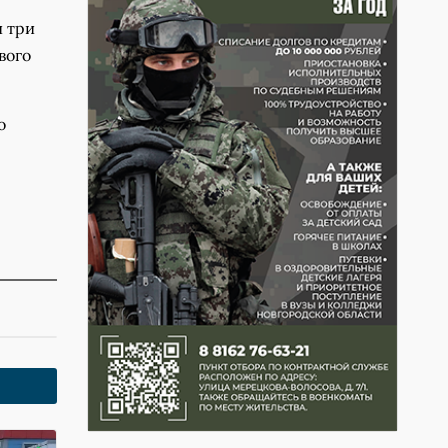
и три
вого
о