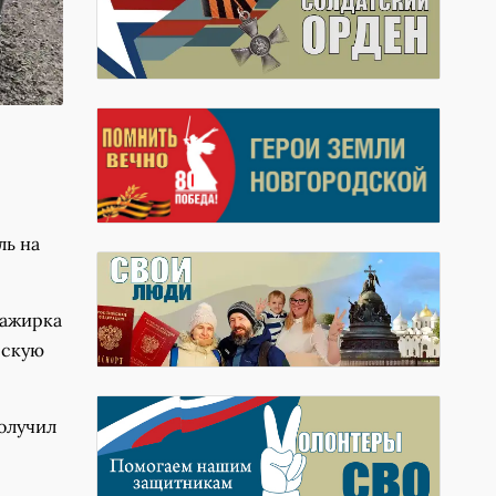
ль на
сажирка
ескую
олучил