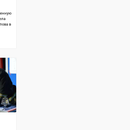
венную
ела
пова в