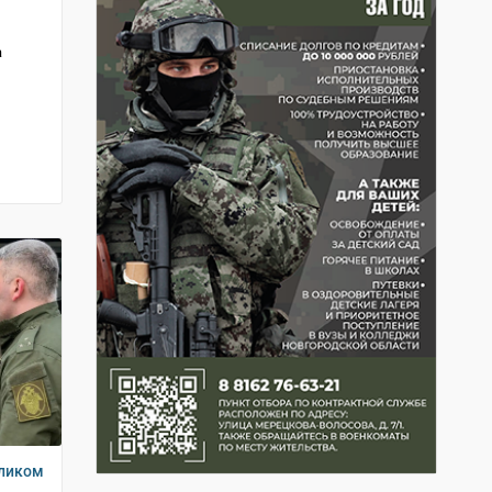
а
еликом