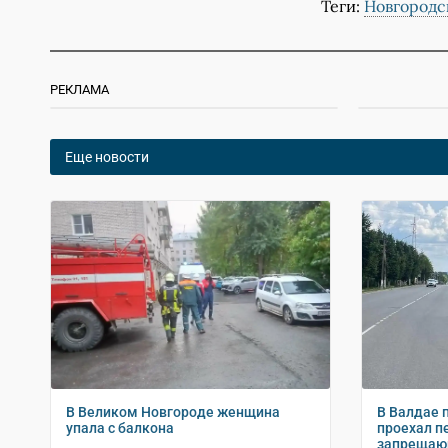
Теги:
Новгородс
РЕКЛАМА
Еще новости
В Великом Новгороде женщина
В Валдае 
упала с балкона
проехал п
запрещающ