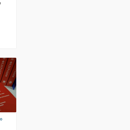
и
м
го