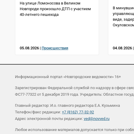
На улице Ломоносова в Великом
В минувшие
Новгороде произошло ДТП с участием
управляющи
40-летнего пешехода
виде, заде
Окуловском
05.08.2026 |
Происшествия
04.08.2026 
Информационный портал «Новгородские ведомости» 16+
Зарегистрирован Федеральной службой по надзору в сфере св
ФС77-77322 от 5 декабря 2019 года. Учредитель: Областное г
Главный редактор: И.о. главного редактора Е.А. Кузьмина
Телефон/факс редакции:
+7 (8162) 77-32-92
Адрес электронной почты редакции:
ved@novved.ru
Любое использование материалов допускается только при соб