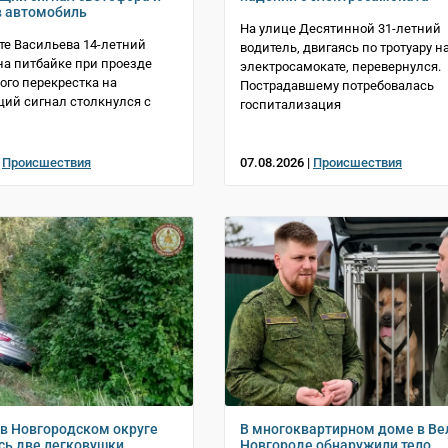
в автомобиль
На улице Десятинной 31-летний
те Васильева 14-летний
водитель, двигаясь по тротуару н
на питбайке при проезде
электросамокате, перевернулся.
ого перекрестка на
Пострадавшему потребовалась
ий сигнал столкнулся с
госпитализация
|
Происшествия
07.08.2026 |
Происшествия
 в Новгородском округе
В многоквартирном доме в В
сь две легковушки
Новгороде обнаружили тело