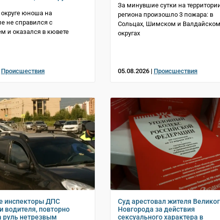
За минувшие сутки на территори
 округе юноша на
региона произошло 3 пожара: в
е не справился с
Сольцах, Шимском и Валдайско
м и оказался в кювете
округах
|
Происшествия
05.08.2026 |
Происшествия
е инспекторы ДПС
Суд арестовал жителя Велико
и водителя, повторно
Новгорода за действия
а руль нетрезвым
сексуального характера в