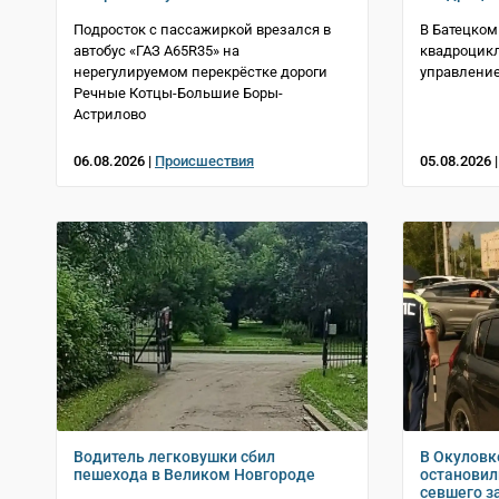
Подросток с пассажиркой врезался в
В Батецком
автобус «ГАЗ A65R35» на
квадроцикл
нерегулируемом перекрёстке дороги
управление
Речные Котцы-Большие Боры-
Астрилово
06.08.2026 |
Происшествия
05.08.2026 
Водитель легковушки сбил
В Окуловк
пешехода в Великом Новгороде
остановил
севшего з