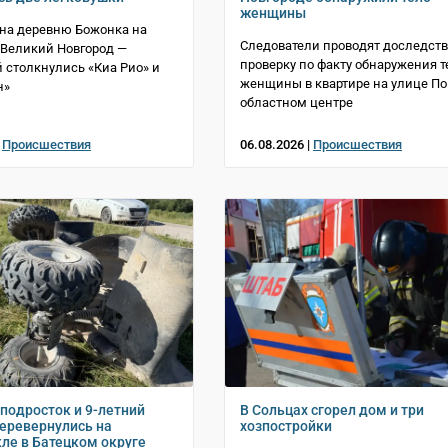
женщины
 на деревню Божонка на
Следователи проводят доследст
 Великий Новгород —
проверку по факту обнаружения т
 столкнулись «Киа Рио» и
женщины в квартире на улице По
н»
областном центре
|
Происшествия
06.08.2026 |
Происшествия
 подросток и 9-летний
В Сольцах сгорел дом и три
еревернулись на
хозпостройки
ле в Батецком округе