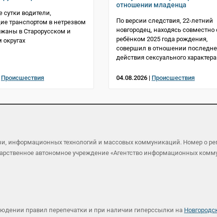
отношении младенца
 сутки водители,
По версии следствия, 22-летний
е транспортом в нетрезвом
новгородец, находясь совместно 
ржаны в Старорусском и
ребёнком 2025 года рождения,
 округах
совершил в отношении последне
действия сексуального характера
|
Происшествия
04.08.2026 |
Происшествия
язи, информационных технологий и массовых коммуникаций. Номер о р
осударственное автономное учреждение «Агентство информационных ком
людении правил перепечатки и при наличии гиперссылки на
Новгородс