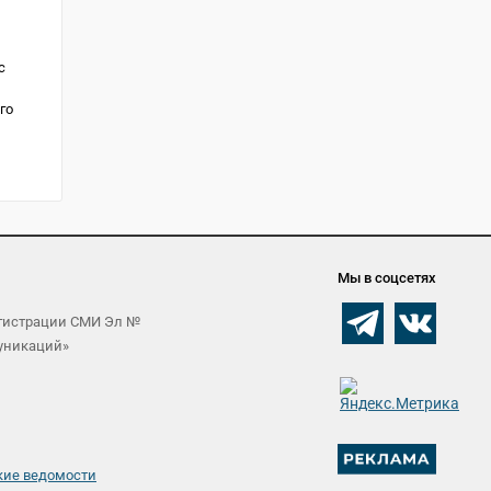
с
го
Мы в соцсетях
егистрации СМИ Эл №
муникаций»
кие ведомости