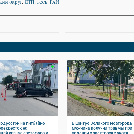
кий округ
,
ДТП
,
лось
,
ГАИ
подросток на питбайке
В центре Великого Новгорода
ерекрёсток на
мужчина получил травмы при
ий сигнал светофора и
падении с электросамоката