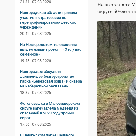
21:31 | 07.08.2026
На автодороге М
округе 50-летни
Новгородская область приняла
участие в стратсессии по
перепрофилированию детских
учреждений
20:42 | 07.08.2026
На Новгородском телевидении
вышел новый проект – «Это у нас
семейное»
19:48 | 07.08.2026
Новгородцы обсудили
дальнейшее благоустройство
парка «Берёзовая роща» и сквера
на набережной реки Гзень
18:37 | 07.08.2026
Фотоловушка в Маловишерском
округе запечатлела медведя из
спасённой в 2023 году тройни
сирот
17:56 | 07.08.2026
В Веряжском парке Великого