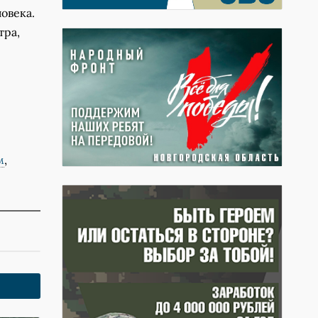
овека.
тра,
м
,