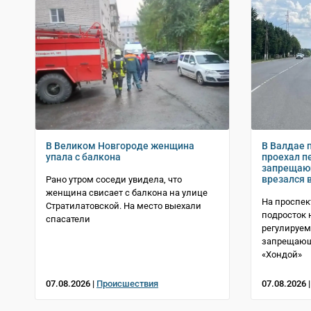
В Великом Новгороде женщина
В Валдае 
упала с балкона
проехал п
запрещающ
врезался 
Рано утром соседи увидела, что
женщина свисает с балкона на улице
На проспек
Стратилатовской. На место выехали
подросток 
спасатели
регулируем
запрещающ
«Хондой»
07.08.2026 |
Происшествия
07.08.2026 