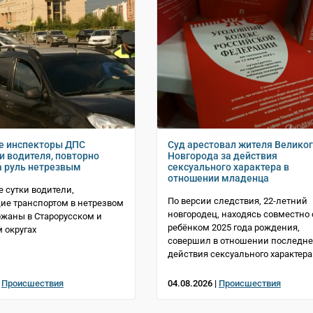
е инспекторы ДПС
Суд арестовал жителя Велико
и водителя, повторно
Новгорода за действия
а руль нетрезвым
сексуального характера в
отношении младенца
 сутки водители,
По версии следствия, 22-летний
е транспортом в нетрезвом
новгородец, находясь совместно 
ржаны в Старорусском и
ребёнком 2025 года рождения,
 округах
совершил в отношении последне
действия сексуального характера
|
Происшествия
04.08.2026 |
Происшествия