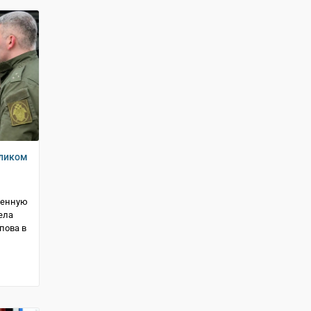
еликом
венную
ела
пова в