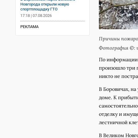
Новгорода открыли новую
спортплощадку ГТО
17:18 | 07.08.2026
РЕКЛАМА
Причины пожаров
Фотография ©: и
По информации 
произошло три п
никто не постра
В Боровичах, н
доме. К прибыти
самостоятельно
отделку и имущ
лестничной клет
В Великом Новг