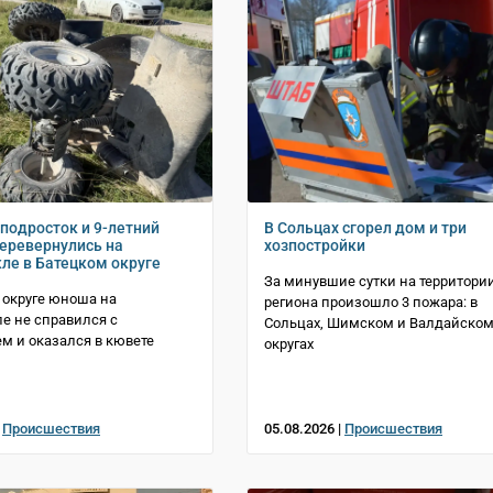
 подросток и 9-летний
В Сольцах сгорел дом и три
еревернулись на
хозпостройки
ле в Батецком округе
За минувшие сутки на территори
 округе юноша на
региона произошло 3 пожара: в
е не справился с
Сольцах, Шимском и Валдайско
м и оказался в кювете
округах
|
Происшествия
05.08.2026 |
Происшествия