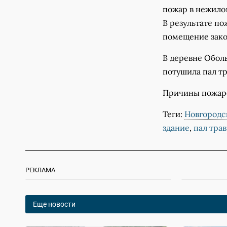
пожар в нежилом
В результате п
помещение зако
В деревне Обол
потушила пал тр
Причины пожаро
Теги:
Новгородс
здание
,
пал тра
РЕКЛАМА
Еще новости