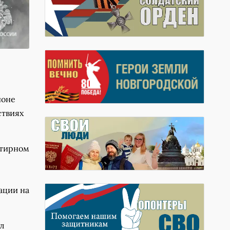
ионе
ствиях
ртирном
ации на
л