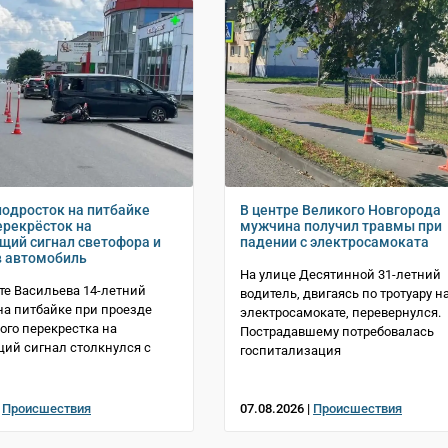
подросток на питбайке
В центре Великого Новгорода
ерекрёсток на
мужчина получил травмы при
ий сигнал светофора и
падении с электросамоката
в автомобиль
На улице Десятинной 31-летний
те Васильева 14-летний
водитель, двигаясь по тротуару н
на питбайке при проезде
электросамокате, перевернулся.
ого перекрестка на
Пострадавшему потребовалась
ий сигнал столкнулся с
госпитализация
|
Происшествия
07.08.2026 |
Происшествия