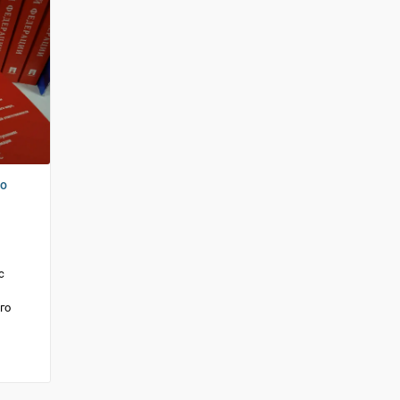
го
с
го