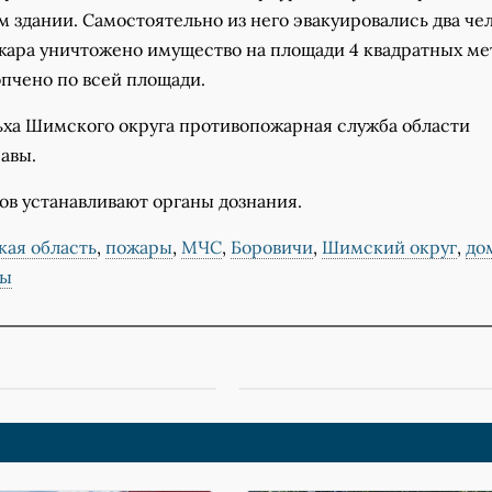
 здании. Самостоятельно из него эвакуировались два чел
ожара уничтожено имущество на площади 4 квадратных ме
пчено по всей площади.
ьха Шимского округа противопожарная служба области
авы.
в устанавливают органы дознания.
кая область
,
пожары
,
МЧС
,
Боровичи
,
Шимский округ
,
до
вы