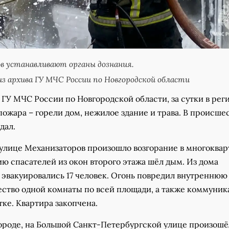
 устанавливают органы дознания.
з архива ГУ МЧС России по Новгородской области
ГУ МЧС России по Новгородской области, за сутки в рег
ожара – горели дом, нежилое здание и трава. В происше
дал.
а улице Механизаторов произошло возгорание в многоква
ю спасателей из окон второго этажа шёл дым. Из дома
 эвакуировались 17 человек. Огонь повредил внутреннюю
ество одной комнаты по всей площади, а также коммуник
ке. Квартира закопчена.
ороде, на Большой Санкт-Петербургской улице произошё