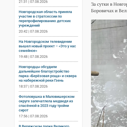
21:31 | 07.08.2026
За сутки в Новг
Боровичах и Ве
Новгородская область приняла
участие в стратсессии по
перепрофилированию детских
учреждений
20:42 | 07.08.2026
На Новгородском телевидении
вышел новый проект – «Это у нас
семейное»
19:48 | 07.08.2026
Новгородцы обсудили
дальнейшее благоустройство
парка «Берёзовая роща» и сквера
на набережной реки Гзень
18:37 | 07.08.2026
Фотоловушка в Маловишерском
округе запечатлела медведя из
спасённой в 2023 году тройни
сирот
17:56 | 07.08.2026
В Веряжском парке Великого