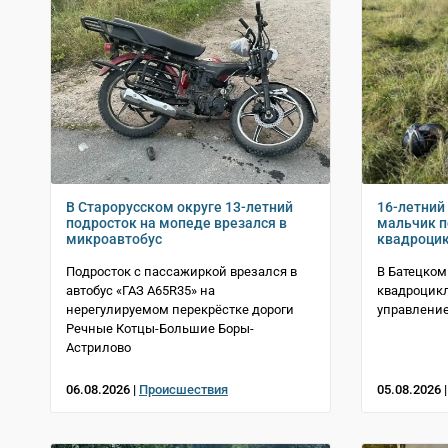
В Старорусском округе 13-летний
16-летний
подросток на мопеде врезался в
мальчик п
микроавтобус
квадроцик
Подросток с пассажиркой врезался в
В Батецком
автобус «ГАЗ A65R35» на
квадроцикл
нерегулируемом перекрёстке дороги
управление
Речные Котцы-Большие Боры-
Астрилово
06.08.2026 |
Происшествия
05.08.2026 