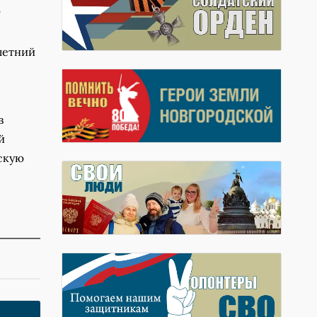
о
-летний
в
й
скую