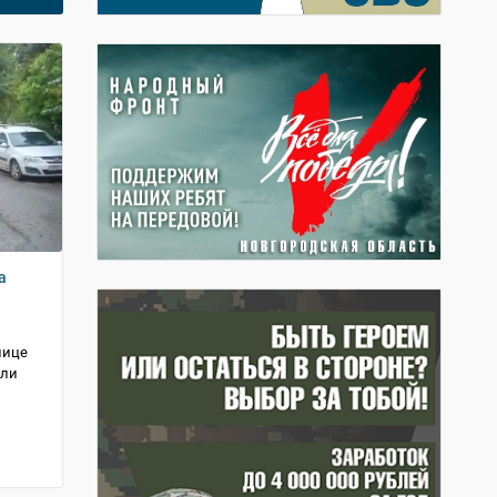
а
лице
али