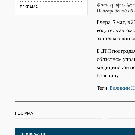
Фотография ©: п
РЕКЛАМА
Новгородской об
Вчера, 7 мая, в
водитель автом
запрещающий си
В ДТП пострада
областном упра
медицинской по
больницу.
Теги:
Великий Н
РЕКЛАМА
Еще новости