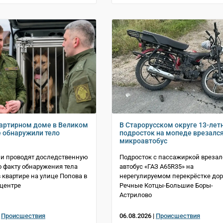
артирном доме в Великом
В Старорусском округе 13-лет
 обнаружили тело
подросток на мопеде врезался
микроавтобус
и проводят доследственную
Подросток с пассажиркой врезал
о факту обнаружения тела
автобус «ГАЗ A65R35» на
квартире на улице Попова в
нерегулируемом перекрёстке дор
центре
Речные Котцы-Большие Боры-
Астрилово
|
Происшествия
06.08.2026 |
Происшествия