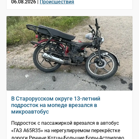
06.08.2026 |
Происшествия
В Старорусском округе 13-летний
подросток на мопеде врезался в
микроавтобус
Подросток с пассажиркой врезался в автобус
«ГАЗ A65R35» на нерегулируемом перекрёстке
дороги Речные Котцы-Большие Боры-Астрилово