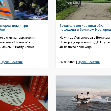
сгорел дом и три
Водитель легковушки сбил
йки
пешехода в Великом Новгоро
е сутки на территории
На улице Ломоносова в Великом
оизошло 3 пожара: в
Новгороде произошло ДТП с уча
Шимском и Валдайском
40-летнего пешехода
|
Происшествия
05.08.2026 |
Происшествия