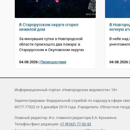
В Старорусском округе сгорел
В Новгоро
нежилой дом
ночную ат
За минувшие сутки а Новгородской
В небе над
области произошло два пожара: в
уничтожил
Старорусском и Окуловском округах
04.08.2026 |
Происшествия
04.08.2026 
Информационный портал «Новгородские ведомости» 16+
Зарегистрирован Федеральной службой по надзору в сфере св
ФС77-77322 от 5 декабря 2019 года. Учредитель: Областное г
Главный редактор: И.о. главного редактора Е.А. Кузьмина
Телефон/факс редакции:
+7 (8162) 77-32-92