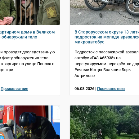
артирном доме в Великом
В Старорусском округе 13-лет
 обнаружили тело
подросток на мопеде врезался
микроавтобус
и проводят доследственную
Подросток с пассажиркой врезал
о факту обнаружения тела
автобус «ГАЗ A65R35» на
квартире на улице Попова в
нерегулируемом перекрёстке дор
центре
Речные Котцы-Большие Боры-
Астрилово
|
Происшествия
06.08.2026 |
Происшествия