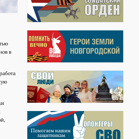
стью
нов в
работа
кую
ми
х
й,