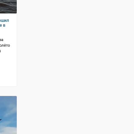
ршил
е в
ва
олёто
й