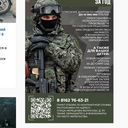
ний
 в
ся в
оги