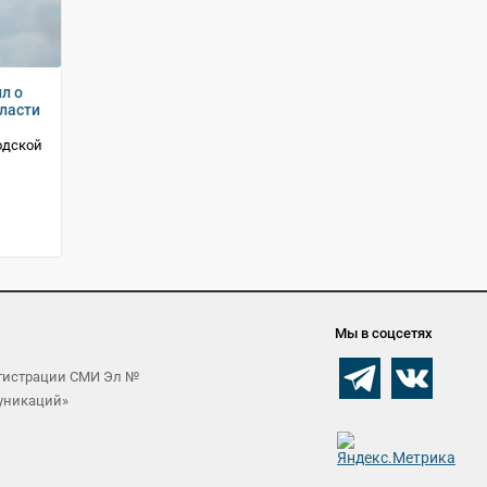
л о
ласти
одской
Мы в соцсетях
егистрации СМИ Эл №
муникаций»