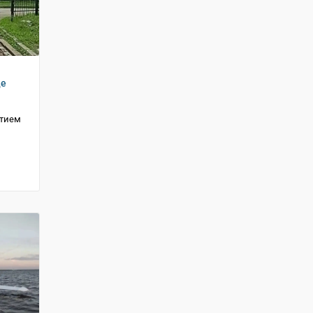
де
стием