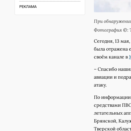
РЕКЛАМА
При обнаружении
Фотография ©: Т
Сегодня, 13 мая
была отражена 
своём канале в
– Спасибо нашим
авиации и подр
атаку.
По информации 
средствами ПВО
летательных ап
Брянской, Калу
Тверской облас