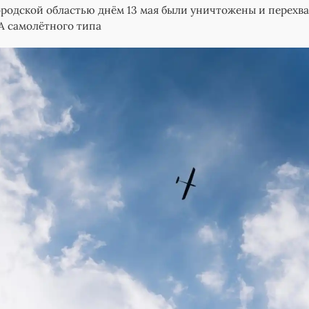
ородской областью днём 13 мая были уничтожены и перехв
А самолётного типа