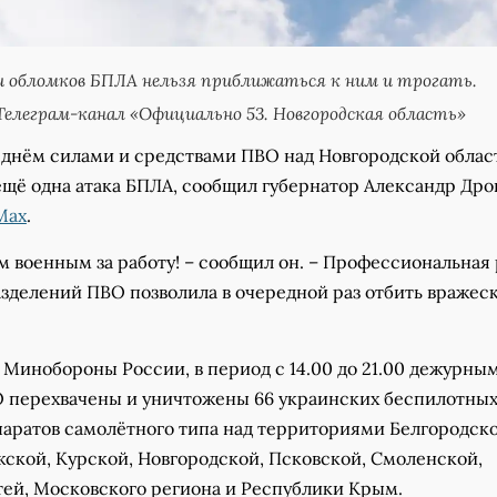
 обломков БПЛА нельзя приближаться к ним и трогать.
елеграм-канал «Официально 53. Новгородская область»
, днём силами и средствами ПВО над Новгородской обла
ещё одна атака БПЛА, сообщил губернатор Александр Дро
Max
.
 военным за работу! – сообщил он. – Профессиональная 
азделений ПВО позволила в очередной раз отбить вражес
Минобороны России, в период с 14.00 до 21.00 дежурны
 перехвачены и уничтожены 66 украинских беспилотны
паратов самолётного типа над территориями Белгородско
жской, Курской, Новгородской, Псковской, Смоленской,
тей, Московского региона и Республики Крым.