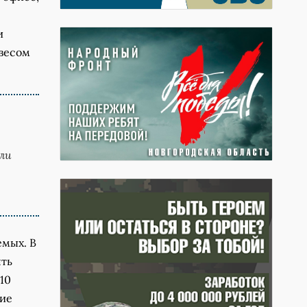
и
 весом
ли
емых. В
ять
10
кие