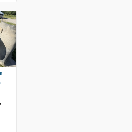
ий
ге
е