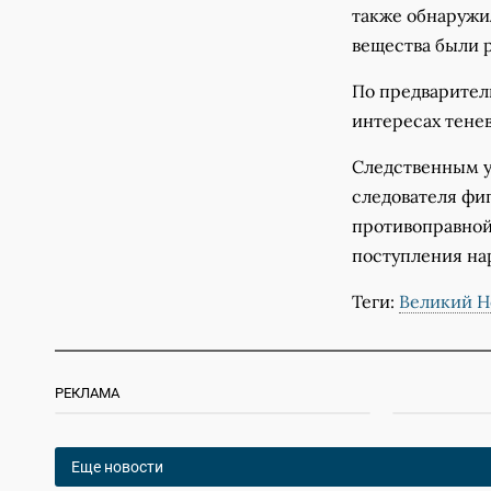
также обнаружи
вещества были 
По предварител
интересах тене
Следственным у
следователя фи
противоправной
поступления нар
Теги:
Великий Н
РЕКЛАМА
Еще новости