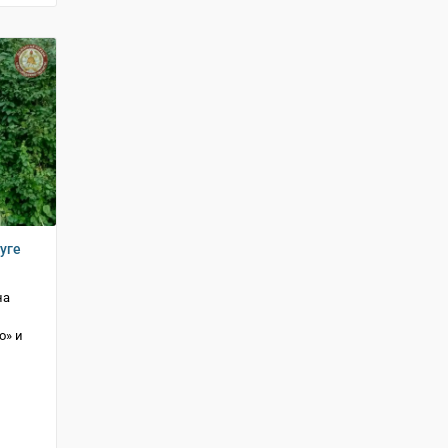
уге
на
о» и