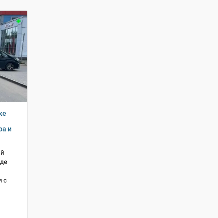
ке
ра и
ий
зде
 с