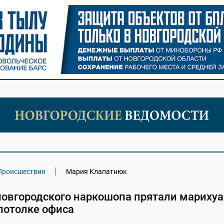
Происшествия
Мария Клапатнюк
новгородского наркошопа прятали марихуа
потолке офиса