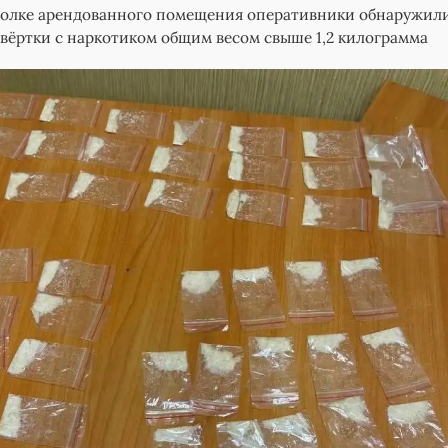
толке арендованного помещения оперативники обнаружил
 свёртки с наркотиком общим весом свыше 1,2 килограмма