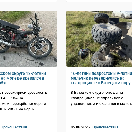
сском округе 13-летний
16-летний подросток и 9-летн
 на мопеде врезался в
мальчик перевернулись на
обус
квадроцикле в Батецком окру
с пассажиркой врезался в
В Батецком округе юноша на
АЗ A65R35» на
квадроцикле не справился с
емом перекрёстке дороги
управлением и оказался в кювет
тцы-Большие Боры-
|
Происшествия
05.08.2026 |
Происшествия