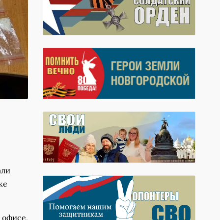
али
ке
 офисе,