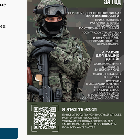
ные
и в