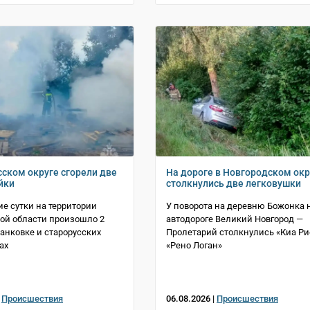
сском округе сгорели две
На дороге в Новгородском окр
йки
столкнулись две легковушки
е сутки на территории
У поворота на деревню Божонка 
ой области произошло 2
автодороге Великий Новгород —
Панковке и старорусских
Пролетарий столкнулись «Киа Ри
ах
«Рено Логан»
|
Происшествия
06.08.2026 |
Происшествия