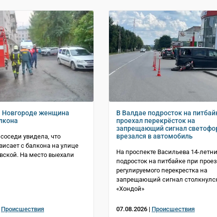
м Новгороде женщина
В Валдае подросток на питбай
алкона
проехал перекрёсток на
запрещающий сигнал светофо
врезался в автомобиль
 соседи увидела, что
исает с балкона на улице
На проспекте Васильева 14-летн
вской. На место выехали
подросток на питбайке при прое
регулируемого перекрестка на
запрещающий сигнал столкнулся
«Хондой»
|
Происшествия
07.08.2026 |
Происшествия