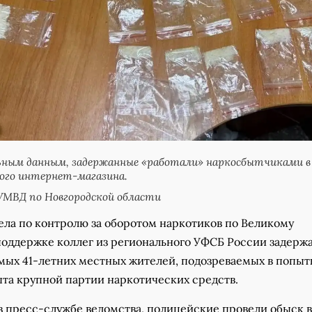
ьным данным, задержанные «работали» наркосбытчиками в
ого интернет-магазина.
УМВД по Новгородской области
ела по контролю за оборотом наркотиков по Великому
поддержке коллег из регионального УФСБ России задерж
имых 41-летних местных жителей, подозреваемых в попыт
ыта крупной партии наркотических средств.
в пресс-службе ведомства, полицейские провели обыск в