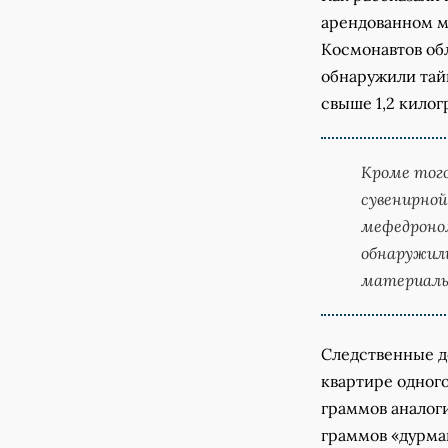
арендованном м
Космонавтов обл
обнаружили тай
свыше 1,2 килог
Кроме того
сувенирной
мефедроно
обнаружили
материалы
Следственные д
квартире одного
граммов аналоги
граммов «дурма