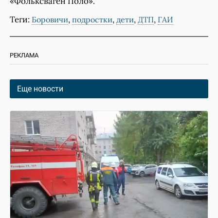
«Фольксваген Поло».
Теги:
,
,
,
,
Боровичи
подростки
дети
ДТП
ГАИ
РЕКЛАМА
Еще новости