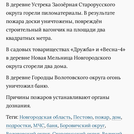
В деревне Устрека Заозёрная Старорусского
округа горели пиломатериалы. В результате
пожара доски уничтожены, повреждён
строительный вагончик на площади два
квадратных метра.
В садовых товариществах «Дружба» и «Весна-4»
в деревне Новая Мельница Новгородского
округа сгорели два дома.
В деревне Городцы Волотовского округа огонь
уничтожил баню.
Причины пожаров устанавливают органы
дознания.
Теги:
,
,
,
,
Новгородская область
Пестово
пожар
дом
,
,
,
,
подростки
МЧС
баня
Боровичский округ
,
,
Волотовский округ
Старорусский округ
Великий